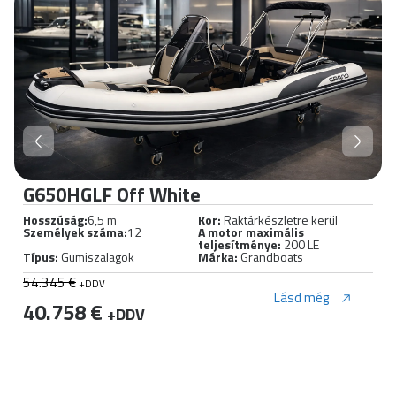
G650HGLF Off White
Hosszúság:
6,5 m
Kor:
Raktárkészletre kerül
Személyek száma:
12
A motor maximális
teljesítménye:
200 LE
Típus:
Gumiszalagok
Márka:
Grandboats
54.345 €
+DDV
Lásd még
40.758 €
+DDV