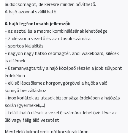
audiocsomagot, de kérésre minden bővíthető.
A hajó azonnal szállítható.
A hajó legfontosabb jellemzői:
- az asztal és a matrac kombinálásának lehetősége
- 2 üléssor a vezető és az utasok számára
- sportos kialakítás
- nagyon nagy hátsó csomagtér, ahol wakeboard, sílécek
is elférnek
- üzemanyagtartály a hajó középső részén a jobb súlypont
érdekében
- elülső lépcsőlemez horgonygörgővel a hajóba való
könnyű beszálláshoz
- inox korlátok az utasok biztonsága érdekében a hajózás
során (gyermekek,...)
- felállítható ülések a vezető számára, lehetővé téve az
ülő vagy félig álló vezetést
Megfelelő külmotorok, pótkocsik raktáron.