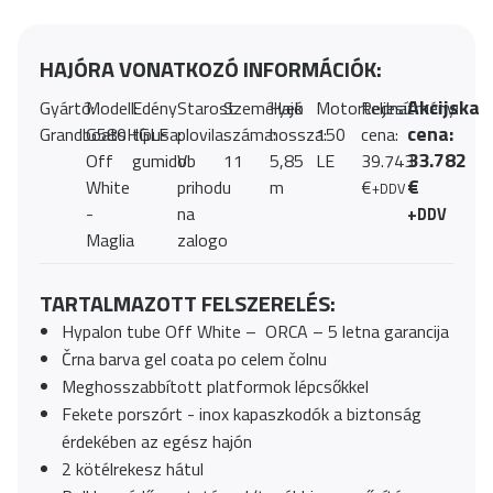
HAJÓRA VONATKOZÓ INFORMÁCIÓK:
Akcijska
Gyártó:
Modell:
Edény
Starost
Személyek
Hajó
Motorteljesítmény:
Redna
cena:
Grandboats
G580HGLF
típusa:
plovila:
száma:
hossza:
150
cena:
33.782
Off
gumidob
V
11
5,85
LE
39.743
€
White
prihodu
m
€
+DDV
-
na
+DDV
Maglia
zalogo
TARTALMAZOTT FELSZERELÉS:
Hypalon tube Off White – ORCA – 5 letna garancija
Črna barva gel coata po celem čolnu
Meghosszabbított platformok lépcsőkkel
Fekete porszórt - inox kapaszkodók a biztonság
érdekében az egész hajón
2 kötélrekesz hátul