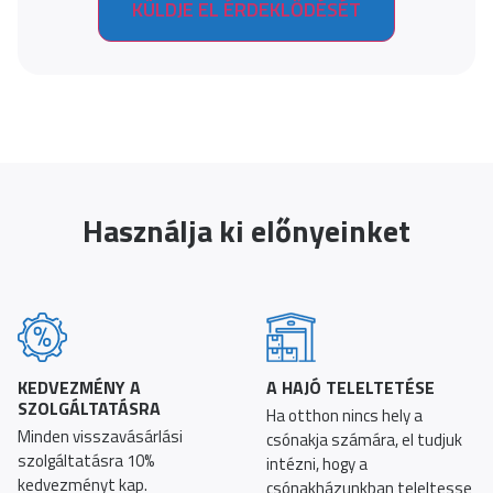
Használja ki előnyeinket
KEDVEZMÉNY A
A HAJÓ TELELTETÉSE
SZOLGÁLTATÁSRA
Ha otthon nincs hely a
Minden visszavásárlási
csónakja számára, el tudjuk
szolgáltatásra 10%
intézni, hogy a
kedvezményt kap.
csónakházunkban teleltesse