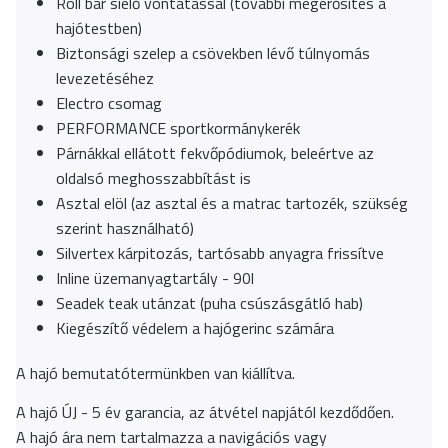
Roll bar síelő vontatással (további megerősítés a
hajótestben)
Biztonsági szelep a csövekben lévő túlnyomás
levezetéséhez
Electro csomag
PERFORMANCE sportkormánykerék
Párnákkal ellátott fekvőpódiumok, beleértve az
oldalsó meghosszabbítást is
Asztal elöl (az asztal és a matrac tartozék, szükség
szerint használható)
Silvertex kárpitozás, tartósabb anyagra frissítve
Inline üzemanyagtartály - 90l
Seadek teak utánzat (puha csúszásgátló hab)
Kiegészítő védelem a hajógerinc számára
A hajó bemutatótermünkben van kiállítva.
A hajó ÚJ - 5 év garancia, az átvétel napjától kezdődően.
A hajó ára nem tartalmazza a navigációs vagy