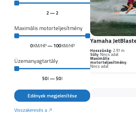
2
—
2
Maximális motorteljesítmény
Yamaha JetBlaste
0
KM/HP
—
100
KM/HP
Hosszúság
: 2.97 m
Súly
: Nincs adat
Maximális
Üzemanyagtartály
motorteljesítmény
:
Nincs adat
50
l
—
50
l
Edények megjelenítése
Visszakeresés a