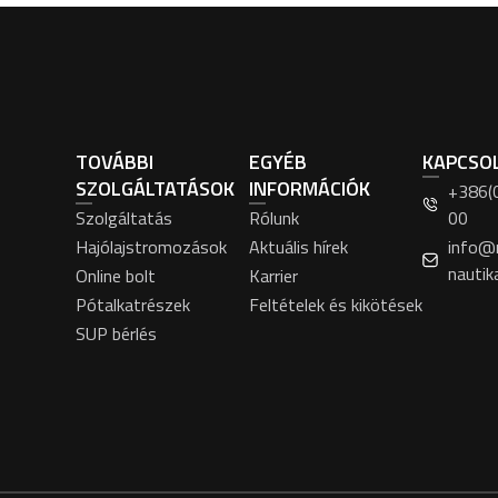
TOVÁBBI
EGYÉB
KAPCSO
SZOLGÁLTATÁSOK
INFORMÁCIÓK
+386(
Szolgáltatás
Rólunk
00
Hajólajstromozások
Aktuális hírek
info@
nautik
Online bolt
Karrier
Pótalkatrészek
Feltételek és kikötések
SUP bérlés