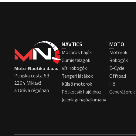
NAVTICS
MOTO
Motoros hajók
Motorok
Gumiszalagok
Robogók
Vízi robogók
E-Cycle
Moto-Nautika d.o.o.
Ptujska cesta 63
Tengeri játékok
Offroad
2204 Miklavž
Külső motorok
Hó
a Dráva régióban
Pótkocsik hajókhoz
Generátorok
Jelenlegi hajóállomány