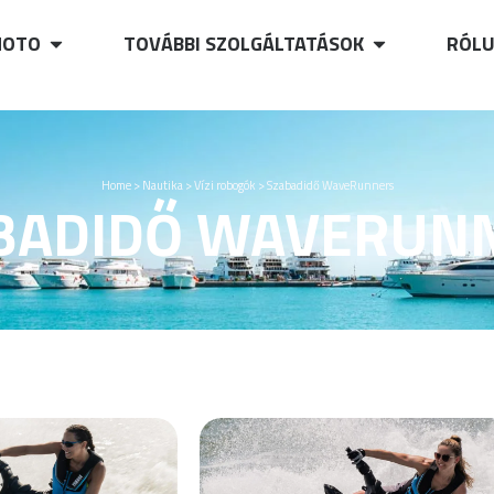
OTO
TOVÁBBI SZOLGÁLTATÁSOK
RÓL
Home
>
Nautika
>
Vízi robogók
>
Szabadidő WaveRunners
BADIDŐ WAVERUN