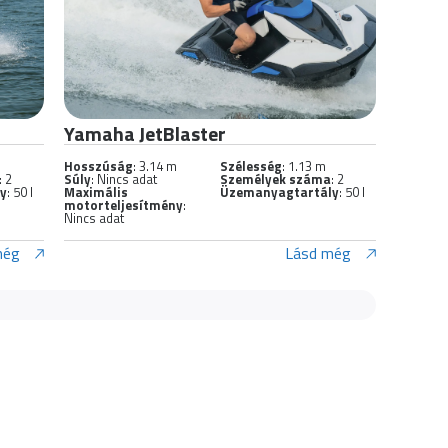
Yamaha JetBlaster
Hosszúság
: 3.14 m
Szélesség
: 1.13 m
: 2
Súly
: Nincs adat
Személyek száma
: 2
ly
: 50 l
Maximális
Üzemanyagtartály
: 50 l
motorteljesítmény
:
Nincs adat
még
Lásd még