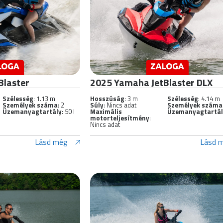
Blaster
2025 Yamaha JetBlaster DLX
Szélesség
: 1.13 m
Hosszúság
: 3 m
Szélesség
: 4.14 m
Személyek száma
: 2
Súly
: Nincs adat
Személyek száma
Üzemanyagtartály
: 50 l
Maximális
Üzemanyagtartá
motorteljesítmény
:
Nincs adat
Lásd még
Lásd 