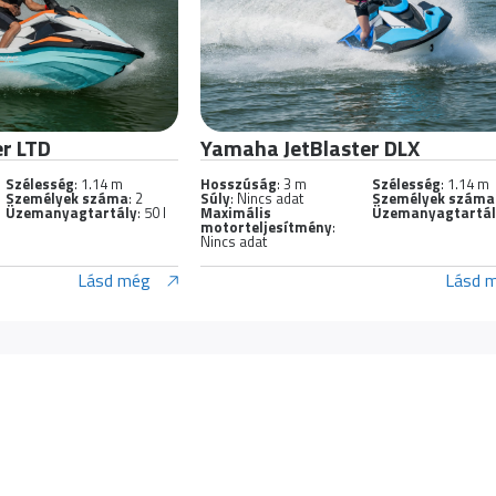
r LTD
Yamaha JetBlaster DLX
Szélesség
: 1.14 m
Hosszúság
: 3 m
Szélesség
: 1.14 m
Személyek száma
: 2
Súly
: Nincs adat
Személyek száma
Üzemanyagtartály
: 50 l
Maximális
Üzemanyagtartá
motorteljesítmény
:
Nincs adat
Lásd még
Lásd 