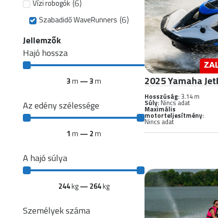
(
6
)
Vízi robogók
(
6
)
Szabadidő WaveRunners
Jellemzők
Hajó hossza
2025 Yamaha Jet
3
m
—
3
m
Hosszúság
: 3.14 m
Súly
: Nincs adat
Az edény szélessége
Maximális
motorteljesítmény
:
Nincs adat
1
m
—
2
m
A hajó súlya
244
kg
—
264
kg
Személyek száma