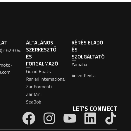
LAT
ÁLTALÁNOS
KÉRÉS ELADÓ
SZERKESZTŐ
ÉS
0)2 629 04
ÉS
SZOLGÁLTATÓ
FORGALMAZÓ
Yamaha
moto-
Grand Boats
a.com
Volvo Penta
Ranieri International
Zar Formenti
Zar Mini
SeaBob
LET'S CONNECT