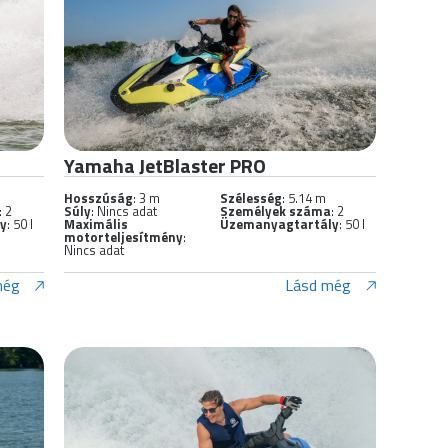
Yamaha JetBlaster PRO
Hosszúság
: 3 m
Szélesség
: 5.14 m
: 2
Súly
: Nincs adat
Személyek száma
: 2
ly
: 50 l
Maximális
Üzemanyagtartály
: 50 l
motorteljesítmény
:
Nincs adat
még
Lásd még