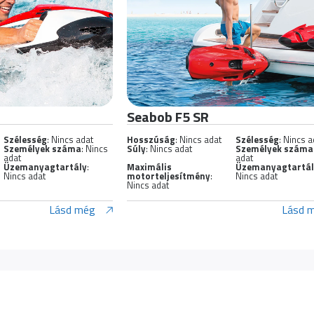
Seabob F5 SR
Szélesség
: Nincs adat
Hosszúság
: Nincs adat
Szélesség
: Nincs a
Személyek száma
: Nincs
Súly
: Nincs adat
Személyek száma
adat
adat
Üzemanyagtartály
:
Maximális
Üzemanyagtartá
Nincs adat
motorteljesítmény
:
Nincs adat
Nincs adat
Lásd még
Lásd 