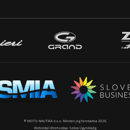
© MOTO-NAUTIKA d.o.o. Minden jog fenntartva 2026
Weboldal létrehozása:
Szikra Ügynökség