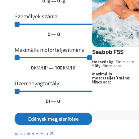
0
kg
—
0
kg
Személyek száma
0
—
0
Maximális motorteljesítmény
Seabob F5S
Hosszúság
: Nincs adat
Súly
: Nincs adat
0
KM/HP
—
100
KM/HP
Maximális
motorteljesítmény
:
Nincs adat
Üzemanyagtartály
0
l
—
0
l
Edények megjelenítése
Visszakeresés a