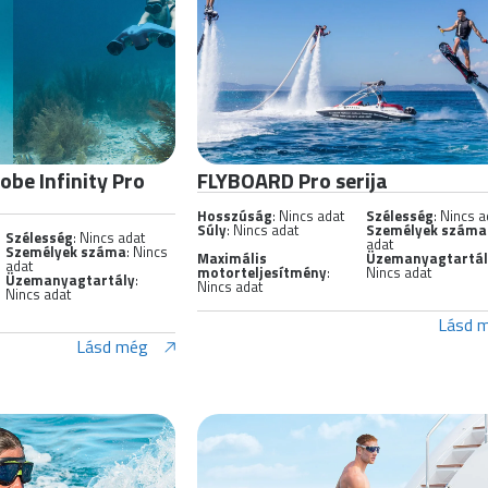
obe Infinity Pro
FLYBOARD Pro serija
Hosszúság
: Nincs adat
Szélesség
: Nincs a
Súly
: Nincs adat
Személyek száma
Szélesség
: Nincs adat
adat
Személyek száma
: Nincs
Maximális
Üzemanyagtartá
adat
motorteljesítmény
:
Nincs adat
Üzemanyagtartály
:
Nincs adat
Nincs adat
Lásd 
Lásd még