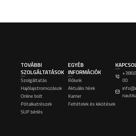
TOVÁBBI
EGYÉB
KAPCSO
SZOLGÁLTATÁSOK
INFORMÁCIÓK
+386(
Szolgáltatás
Rólunk
00
Hajólajstromozások
Aktuális hírek
info@
nautik
Online bolt
Karrier
Pótalkatrészek
Feltételek és kikötések
SUP bérlés