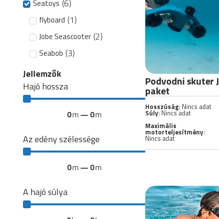
(
6
)
Seatoys
(
1
)
flyboard
(
2
)
Jobe Seascooter
(
3
)
Seabob
Jellemzők
Podvodni skuter J
Hajó hossza
paket
Hosszúság
: Nincs adat
Súly
: Nincs adat
0
m
—
0
m
Maximális
motorteljesítmény
:
Az edény szélessége
Nincs adat
0
m
—
0
m
A hajó súlya