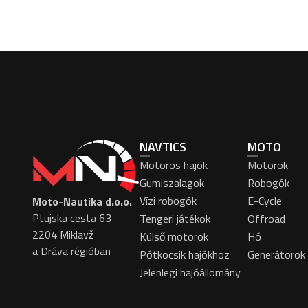
NAVTICS
MOTO
Motoros hajók
Motorok
Gumiszalagok
Robogók
Vízi robogók
E-Cycle
Moto-Nautika d.o.o.
Ptujska cesta 63
Tengeri játékok
Offroad
2204 Miklavž
Külső motorok
Hó
a Dráva régióban
Pótkocsik hajókhoz
Generátorok
Jelenlegi hajóállomány