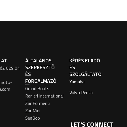
LAT
ÁLTALÁNOS
KÉRÉS ELADÓ
SZERKESZTŐ
ÉS
0)2 629 04
ÉS
SZOLGÁLTATÓ
FORGALMAZÓ
Yamaha
moto-
Grand Boats
a.com
Volvo Penta
Ranieri International
Zar Formenti
Zar Mini
SeaBob
LET'S CONNECT