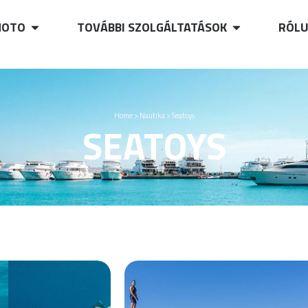
OTO
TOVÁBBI SZOLGÁLTATÁSOK
RÓL
Home
>
Nautika
>
Seatoys
SEATOYS