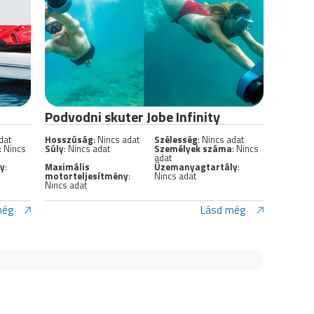
Podvodni skuter Jobe Infinity
dat
Hosszúság
: Nincs adat
Szélesség
: Nincs adat
: Nincs
Súly
: Nincs adat
Személyek száma
: Nincs
adat
ly
:
Maximális
Üzemanyagtartály
:
motorteljesítmény
:
Nincs adat
Nincs adat
még
Lásd még