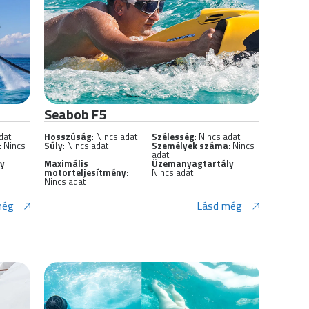
Seabob F5
dat
Hosszúság
: Nincs adat
Szélesség
: Nincs adat
: Nincs
Súly
: Nincs adat
Személyek száma
: Nincs
adat
ly
:
Maximális
Üzemanyagtartály
:
motorteljesítmény
:
Nincs adat
Nincs adat
még
Lásd még