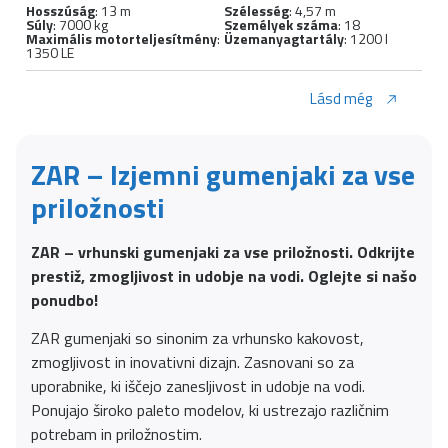
Hosszúság
: 13 m
Szélesség
: 4,57 m
Súly
: 7000 kg
Személyek száma
: 18
Maximális motorteljesítmény
:
Üzemanyagtartály
: 1200 l
1350 LE
Lásd még
ZAR – Izjemni gumenjaki za vse
priložnosti
ZAR – vrhunski gumenjaki za vse priložnosti. Odkrijte
prestiž, zmogljivost in udobje na vodi. Oglejte si našo
ponudbo!
ZAR gumenjaki so sinonim za vrhunsko kakovost,
zmogljivost in inovativni dizajn. Zasnovani so za
uporabnike, ki iščejo zanesljivost in udobje na vodi.
Ponujajo široko paleto modelov, ki ustrezajo različnim
potrebam in priložnostim.