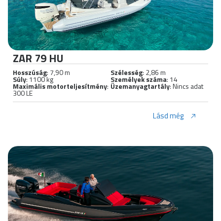
ZAR 79 HU
Hosszúság
: 7,90 m
Szélesség
: 2,86 m
Súly
: 1100 kg
Személyek száma
: 14
Maximális motorteljesítmény
:
Üzemanyagtartály
: Nincs adat
300 LE
Lásd még