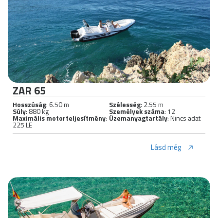
ZAR 65
Hosszúság
: 6.50 m
Szélesség
: 2.55 m
Súly
: 880 kg
Személyek száma
: 12
Maximális motorteljesítmény
:
Üzemanyagtartály
: Nincs adat
225 LE
Lásd még