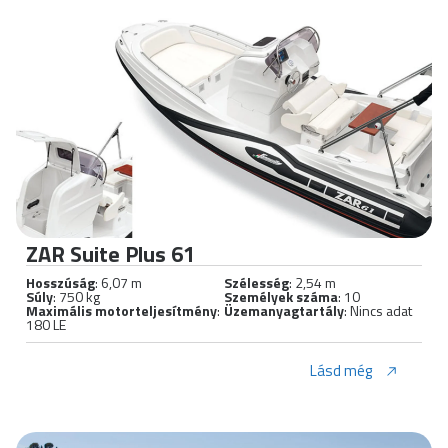
ZAR Suite Plus 61
Hosszúság
: 6,07 m
Szélesség
: 2,54 m
Súly
: 750 kg
Személyek száma
: 10
Maximális motorteljesítmény
:
Üzemanyagtartály
: Nincs adat
180 LE
Lásd még