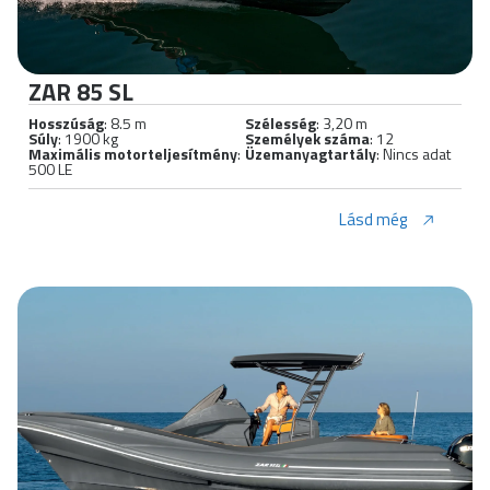
ZAR 85 SL
Hosszúság
: 8.5 m
Szélesség
: 3,20 m
Súly
: 1900 kg
Személyek száma
: 12
Maximális motorteljesítmény
:
Üzemanyagtartály
: Nincs adat
500 LE
Lásd még