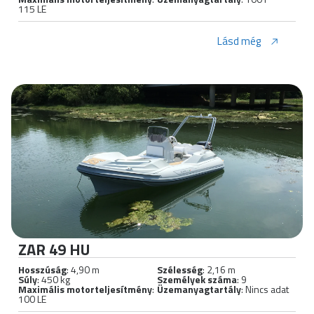
115 LE
Lásd még
ZAR 49 HU
Hosszúság
: 4,90 m
Szélesség
: 2,16 m
Súly
: 450 kg
Személyek száma
: 9
Maximális motorteljesítmény
:
Üzemanyagtartály
: Nincs adat
100 LE