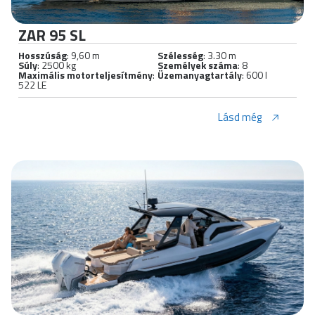
ZAR 95 SL
Hosszúság
: 9,60 m
Szélesség
: 3.30 m
Súly
: 2500 kg
Személyek száma
: 8
Maximális motorteljesítmény
:
Üzemanyagtartály
: 600 l
522 LE
Lásd még