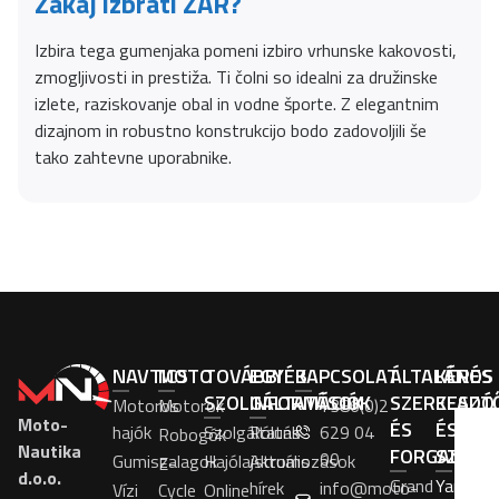
Zakaj izbrati ZAR?
Izbira tega gumenjaka pomeni izbiro vrhunske kakovosti,
zmogljivosti in prestiža. Ti čolni so idealni za družinske
izlete, raziskovanje obal in vodne športe. Z elegantnim
dizajnom in robustno konstrukcijo bodo zadovoljili še
tako zahtevne uporabnike.
NAVTICS
MOTO
TOVÁBBI
EGYÉB
KAPCSOLAT
ÁLTALÁNOS
KÉRÉS
SZOLGÁLTATÁSOK
INFORMÁCIÓK
SZERKESZT
ELADÓ
Motoros
Motorok
+386(0)2
Moto-
ÉS
ÉS
hajók
Szolgáltatás
Rólunk
629 04
Robogók
Nautika
FORGALMA
SZOLG
00
Gumiszalagok
Hajólajstromozások
Aktuális
E-
d.o.o.
Grand
Yamaha
hírek
info@moto-
Vízi
Cycle
Online