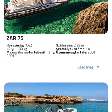
ZAR 75
Hosszúság
: 7,42 m
Szélesség
: 2.82 m
Súly
: 1100 kg
Személyek száma
: 14
Maximális motorteljesítmény
:
Üzemanyagtartály
: 200 l
300 LE
Lásd még