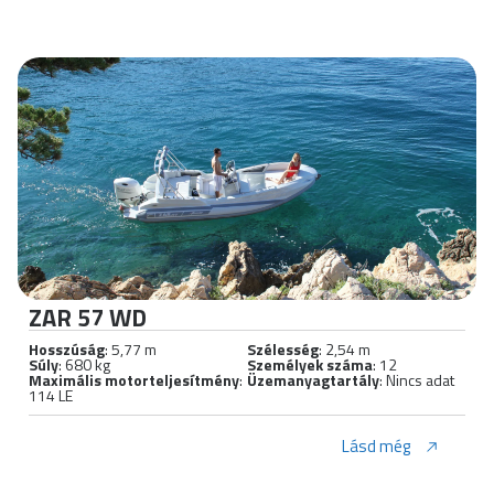
ZAR 57 WD
Hosszúság
: 5,77 m
Szélesség
: 2,54 m
Súly
: 680 kg
Személyek száma
: 12
Maximális motorteljesítmény
:
Üzemanyagtartály
: Nincs adat
114 LE
Lásd még