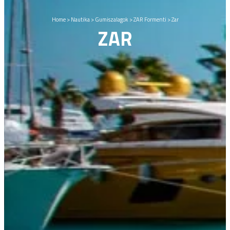
Home
>
Nautika
>
Gumiszalagok
>
ZAR Formenti
>
Zar
ZAR