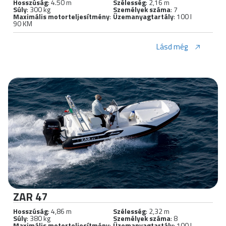
Hosszúság
: 4.50 m
Szélesség
: 2,16 m
Súly
: 300 kg
Személyek száma
: 7
Maximális motorteljesítmény
:
Üzemanyagtartály
: 100 l
90 KM
Lásd még
ZAR 47
Hosszúság
: 4,86 m
Szélesség
: 2,32 m
Súly
: 380 kg
Személyek száma
: 8
Maximális motorteljesítmény
:
Üzemanyagtartály
: 100 l