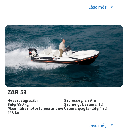
Lásd még
ZAR 53
Hosszúság
: 5.35 m
Szélesség
: 2,39 m
Súly
: 480 kg
Személyek száma
: 10
Maximális motorteljesítmény
:
Üzemanyagtartály
: 130 l
140 LE
Lásd még