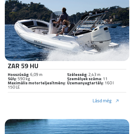
ZAR 59 HU
Hosszúság
: 6,09 m
Szélesség
: 2,43 m
Súly
: 590 kg
Személyek száma
: 11
Maximális motorteljesítmény
:
Üzemanyagtartály
: 160 l
150 LE
Lásd még