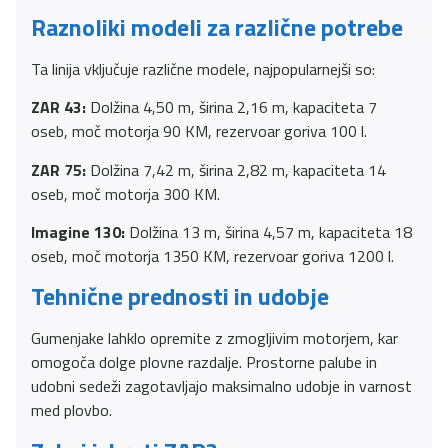
Raznoliki modeli za različne potrebe
Ta linija vključuje različne modele, najpopularnejši so:
ZAR 43:
Dolžina 4,50 m, širina 2,16 m, kapaciteta 7
oseb, moč motorja 90 KM, rezervoar goriva 100 l.
ZAR 75:
Dolžina 7,42 m, širina 2,82 m, kapaciteta 14
oseb, moč motorja 300 KM.
Imagine 130:
Dolžina 13 m, širina 4,57 m, kapaciteta 18
oseb, moč motorja 1350 KM, rezervoar goriva 1200 l.
Tehnične prednosti in udobje
Gumenjake lahklo opremite z zmogljivim motorjem, kar
omogoča dolge plovne razdalje. Prostorne palube in
udobni sedeži zagotavljajo maksimalno udobje in varnost
med plovbo.