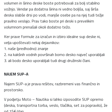
volumen in širino deske boste potrebovali za bolj stabilno
vožnjo. Vendar pa dodatna širina ni vedno boljša, saj širša
deska slabše drsi po vodi, manjše osebe pa na njej tudi težje
pravilno veslajo. Prav tako boste pri deski s prevelikim
volumnom prenašali okoli dodatno težo.
Ker prave formule za izračun in izbiro idealne sup deske ni,
velja upoštevati nekaj dejavnikov:
1. naše (predhodno) znanje
2. na kakšnih vodnih površinah bomo desko največ uporabljali
3. ali bodo desko uporabljali tudi drugi družinski člani.
NAJEM SUP-A
Najem SUP-a je prava rešitev, razbremeni vas finančno in
prostorsko.
V podjetju Moto – Nautika si lahko izposodite SUP opremo
(deska, transportna torba, veslo, tlačilka, set za popravilo), že
od 15€/dan.