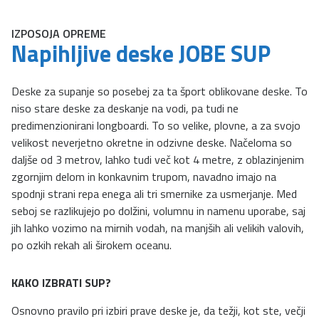
IZPOSOJA OPREME
Napihljive deske JOBE SUP
Deske za supanje so posebej za ta šport oblikovane deske. To
niso stare deske za deskanje na vodi, pa tudi ne
predimenzionirani longboardi. To so velike, plovne, a za svojo
velikost neverjetno okretne in odzivne deske. Načeloma so
daljše od 3 metrov, lahko tudi več kot 4 metre, z oblazinjenim
zgornjim delom in konkavnim trupom, navadno imajo na
spodnji strani repa enega ali tri smernike za usmerjanje. Med
seboj se razlikujejo po dolžini, volumnu in namenu uporabe, saj
jih lahko vozimo na mirnih vodah, na manjših ali velikih valovih,
po ozkih rekah ali širokem oceanu.
KAKO IZBRATI SUP?
Osnovno pravilo pri izbiri prave deske je, da težji, kot ste, večji