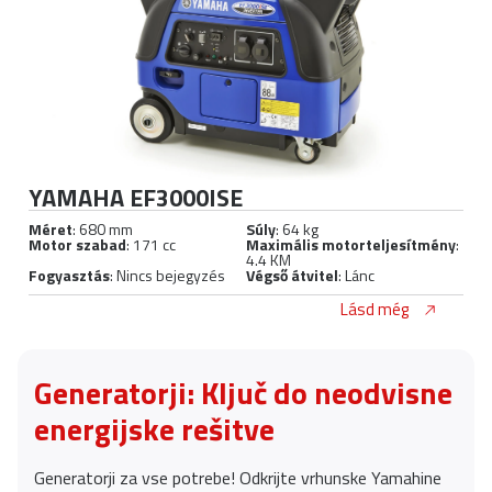
YAMAHA EF3000ISE
Méret
: 680 mm
Súly
: 64 kg
Motor szabad
: 171 cc
Maximális motorteljesítmény
:
4.4 KM
Fogyasztás
: Nincs bejegyzés
Végső átvitel
: Lánc
Lásd még
Generatorji: Ključ do neodvisne
energijske rešitve
Generatorji za vse potrebe! Odkrijte vrhunske Yamahine