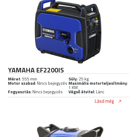
YAMAHA EF2200IS
Méret
: 555 mm
Súly
: 25 kg
Motor szabad
: Nincs bejegyzés
Maximális motorteljesítmény
:
1 KM
Fogyasztás
: Nincs bejegyzés
Végső átvitel
: Lánc
Lásd még