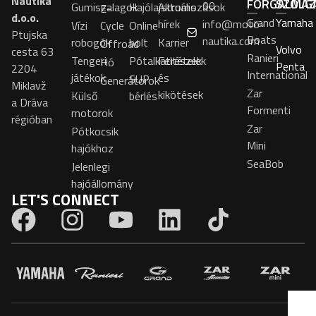
Nautika
FORGALMA
SZOLG
00
Gumiszalagok
Hajólajstromozások
Aktuális
E-
d.o.o.
Grand
Yamaha
hírek
info@moto-
Vízi
Cycle
Online
Ptujska
Boats
nautika.com
robogók
bolt
Karrier
Offroad
Volvo
cesta 63
Ranieri
Tengeri
Pótalkatrészek
Feltételek
Hó
Penta
2204
International
játékok
és
SUP
Generátorok
Miklavž
Zar
kikötések
Külső
bérlés
a Dráva
Formenti
motorok
régióban
Zar
Pótkocsik
Mini
hajókhoz
SeaBob
Jelenlegi
hajóállomány
LET'S CONNECT