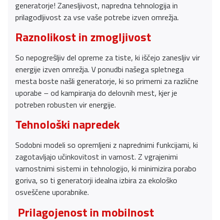
generatorje! Zanesljivost, napredna tehnologija in
prilagodljivost za vse vaše potrebe izven omrežja.
Raznolikost in zmogljivost
So nepogrešljiv del opreme za tiste, ki iščejo zanesljiv vir
energije izven omrežja. V ponudbi našega spletnega
mesta boste našli generatorje, ki so primerni za različne
uporabe – od kampiranja do delovnih mest, kjer je
potreben robusten vir energije.
Tehnološki napredek
Sodobni modeli so opremljeni z naprednimi funkcijami, ki
zagotavljajo učinkovitost in varnost. Z vgrajenimi
varnostnimi sistemi in tehnologijo, ki minimizira porabo
goriva, so ti generatorji idealna izbira za ekološko
osveščene uporabnike.
Prilagojenost in mobilnost