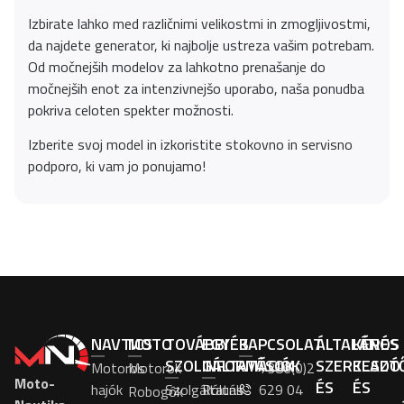
Izbirate lahko med različnimi velikostmi in zmogljivostmi,
da najdete generator, ki najbolje ustreza vašim potrebam.
Od močnejših modelov za lahkotno prenašanje do
močnejših enot za intenzivnejšo uporabo, naša ponudba
pokriva celoten spekter možnosti.
Izberite svoj model in izkoristite stokovno in servisno
podporo, ki vam jo ponujamo!
NAVTICS
MOTO
TOVÁBBI
EGYÉB
KAPCSOLAT
ÁLTALÁNOS
KÉRÉS
SZOLGÁLTATÁSOK
INFORMÁCIÓK
SZERKESZT
ELADÓ
Motoros
Motorok
+386(0)2
Moto-
ÉS
ÉS
hajók
Szolgáltatás
Rólunk
629 04
Robogók