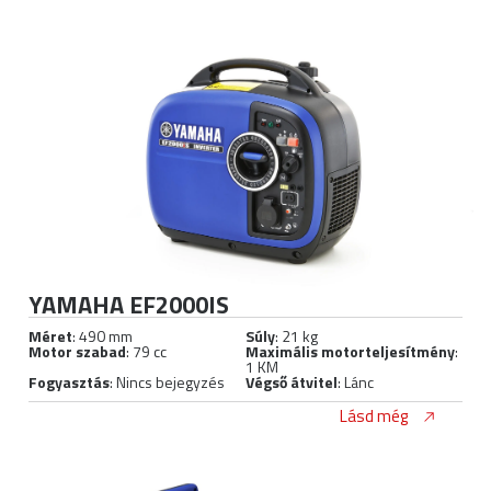
YAMAHA EF2000IS
Méret
: 490 mm
Súly
: 21 kg
Motor szabad
: 79 cc
Maximális motorteljesítmény
:
1 KM
Fogyasztás
: Nincs bejegyzés
Végső átvitel
: Lánc
Lásd még