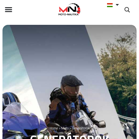
Home
>
Moto
>
Generátorok