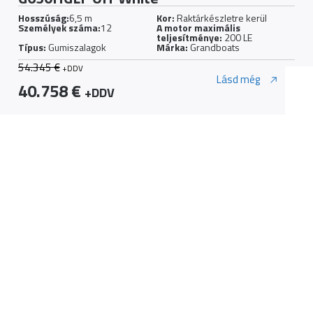
Hosszúság:
5,85 m
Kor:
Raktárkészletre kerül
Személyek száma:
11
A motor maximális
teljesítménye:
150 LE
Típus:
Gumiszalagok
Márka:
Grandboats
39.743 €
+DDV
Lásd még
33.782 €
+DDV
LEGFRISSEBB HÍREK ÉS
BEJELENTÉSEK
A legújabb trendek a motoros világból és minden, amit a
vitorlázásról tudni kell.
Minden hír megtekintése
Minden hír