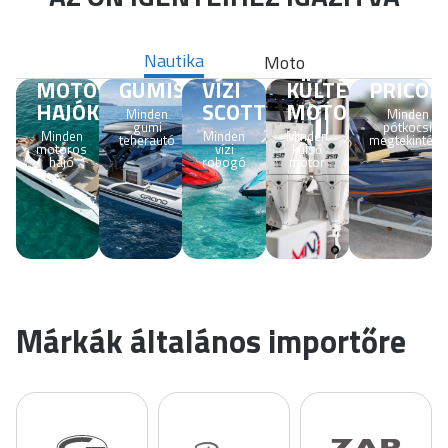
Nautika
Moto
MOTOROS
GUMISZALAGOK
VÍZI
KÜLTÉRI
PRICOL
HAJÓK
SCOTTERS
MOTOROK
Minden
Minden
gumi
pótkocsi
Minden
Minden
Minden
teherautó
megtekintése
motoros
vízi
külső
hajó
robogó
motor
Márkák általános importőre