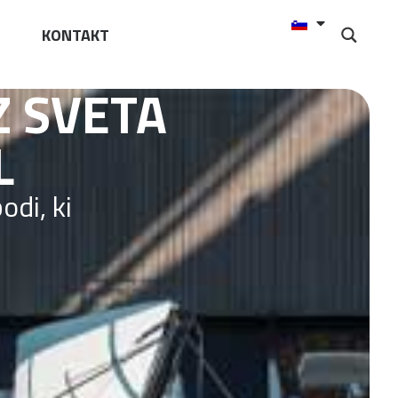
KONTAKT
 SVETA
IZMA
cestno,