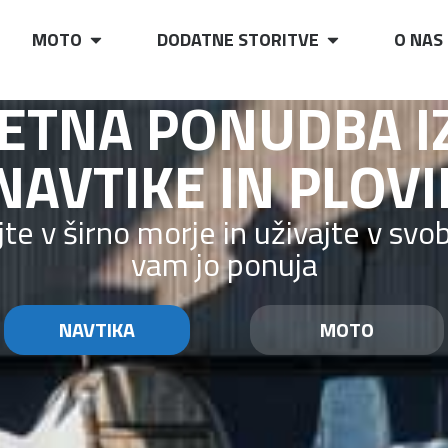
MOTO
DODATNE STORITVE
O NAS
ETNA PONUDBA IZ
VIL IN MOTOCIKL
te v širne vode ali se zapeljite v 
snežno ali gorsko avanturo.
NAVTIKA
MOTO