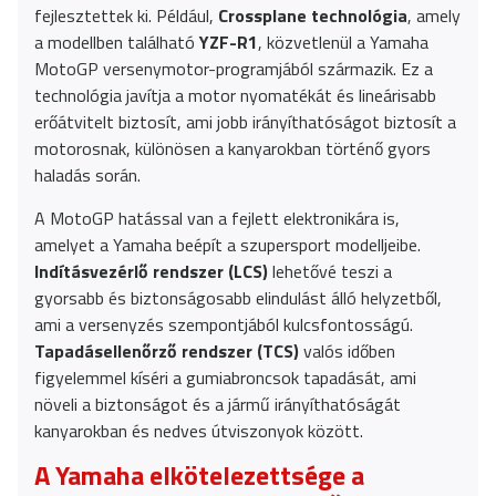
fejlesztettek ki. Például,
Crossplane technológia
, amely
a modellben található
YZF-R1
, közvetlenül a Yamaha
MotoGP versenymotor-programjából származik. Ez a
technológia javítja a motor nyomatékát és lineárisabb
erőátvitelt biztosít, ami jobb irányíthatóságot biztosít a
motorosnak, különösen a kanyarokban történő gyors
haladás során.
A MotoGP hatással van a fejlett elektronikára is,
amelyet a Yamaha beépít a szupersport modelljeibe.
Indításvezérlő rendszer (LCS)
lehetővé teszi a
gyorsabb és biztonságosabb elindulást álló helyzetből,
ami a versenyzés szempontjából kulcsfontosságú.
Tapadásellenőrző rendszer (TCS)
valós időben
figyelemmel kíséri a gumiabroncsok tapadását, ami
növeli a biztonságot és a jármű irányíthatóságát
kanyarokban és nedves útviszonyok között.
A Yamaha elkötelezettsége a