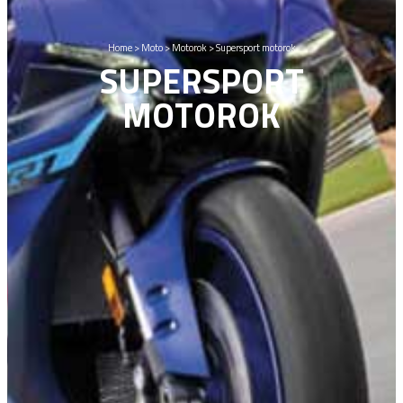
Home
>
Moto
>
Motorok
>
Supersport motorok
SUPERSPORT
MOTOROK