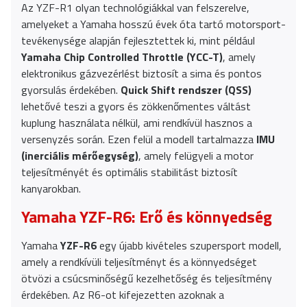
Az YZF-R1 olyan technológiákkal van felszerelve,
amelyeket a Yamaha hosszú évek óta tartó motorsport-
tevékenysége alapján fejlesztettek ki, mint például
Yamaha Chip Controlled Throttle (YCC-T)
, amely
elektronikus gázvezérlést biztosít a sima és pontos
gyorsulás érdekében.
Quick Shift rendszer (QSS)
lehetővé teszi a gyors és zökkenőmentes váltást
kuplung használata nélkül, ami rendkívül hasznos a
versenyzés során. Ezen felül a modell tartalmazza
IMU
(inerciális mérőegység)
, amely felügyeli a motor
teljesítményét és optimális stabilitást biztosít
kanyarokban.
Yamaha YZF-R6: Erő és könnyedség
Yamaha
YZF-R6
egy újabb kivételes szupersport modell,
amely a rendkívüli teljesítményt és a könnyedséget
ötvözi a csúcsminőségű kezelhetőség és teljesítmény
érdekében. Az R6-ot kifejezetten azoknak a