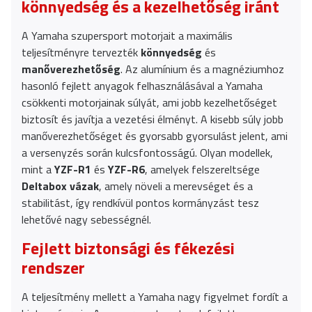
könnyedség és a kezelhetőség iránt
A Yamaha szupersport motorjait a maximális
teljesítményre tervezték
könnyedség
és
manőverezhetőség
. Az alumínium és a magnéziumhoz
hasonló fejlett anyagok felhasználásával a Yamaha
csökkenti motorjainak súlyát, ami jobb kezelhetőséget
biztosít és javítja a vezetési élményt. A kisebb súly jobb
manőverezhetőséget és gyorsabb gyorsulást jelent, ami
a versenyzés során kulcsfontosságú. Olyan modellek,
mint a
YZF-R1
és
YZF-R6
, amelyek felszereltsége
Deltabox vázak
, amely növeli a merevséget és a
stabilitást, így rendkívül pontos kormányzást tesz
lehetővé nagy sebességnél.
Fejlett biztonsági és fékezési
rendszer
A teljesítmény mellett a Yamaha nagy figyelmet fordít a