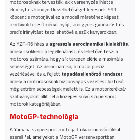
motorosoknak tervezték, akik versenyzés ihlette
élményt és könnyed kezelhetőséget keresnek. 599
köbcentis motorjával ez a modell méretéhez képest
rendkívüli teljesítményt nyújt, ami gyors gyorsulást és
precíz irányítást tesz lehetővé a szűk kanyarokban.
Az YZF-R6 híres a
agresszív aerodinamikai kialakítás
,
amely csökkenti a légellenállást, és lehetővé teszi a
motoros számára, hogy sík terepen elérje a maximális
sebességet. Az aerodinamika, a motor precíz
vezérlésével és a fejlett
tapadásellenőrző rendszer
,
amely a motorosoknak biztonságos vezetést biztosít
még extrém sebességek mellett is. Ez a motorkerékpár
szabványokat állít fel a közepes súlyú szupersport
motorok kategóriájában.
MotoGP-technológia
A Yamaha szupersport motorjait olyan innovációkkal
szereli fel, amelyeket a MotoGP versenysportban