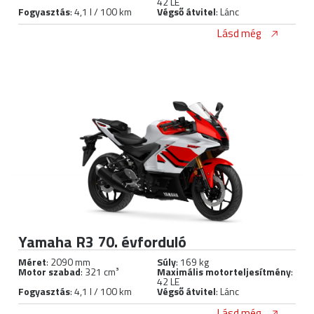
42 LE
Fogyasztás
: 4,1 l / 100 km
Végső átvitel
: Lánc
Lásd még
Yamaha R3 70. évforduló
Méret
: 2090 mm
Súly
: 169 kg
Motor szabad
: 321 cm³
Maximális motorteljesítmény
:
42 LE
Fogyasztás
: 4,1 l / 100 km
Végső átvitel
: Lánc
Lásd még