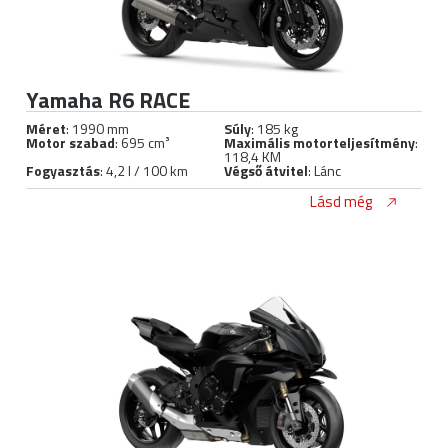
Yamaha R6 RACE
Méret
: 1990 mm
Súly
: 185 kg
Motor szabad
: 695 cm³
Maximális motorteljesítmény
:
118,4 KM
Fogyasztás
: 4,2 l / 100 km
Végső átvitel
: Lánc
Lásd még