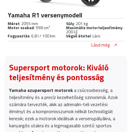
Yamaha R1 versenymodell
Méret
: 2055 mm
Súly
: 201 kg
Motor szabad
: 998 cm³
Maximális motorteljesítmény
:
200 LE
Fogyasztás
: 6,8 l / 100 km
Végső átvitel
: Lánc
Lásd még
Supersport motorok: Kiváló
teljesítmény és pontosság
Yamaha szupersport motorok
a csúcssebesség, a
teljesítmény és a precíz kezelhetőség szinonimái. Azok
számára tervezték, akik az adrenalin-teli vezetési
élményt és a kompromisszumok nélküli technológiát
keresik; ezek a motorok ideálisak a versenypályákra, a
kanyargós utakra és a legmagasabb szintű sportos