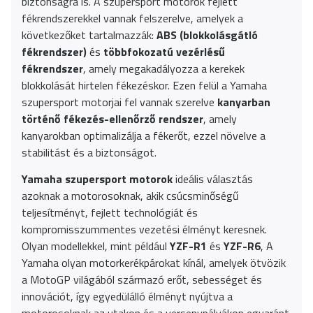
biztonságra is. A szupersport motorok fejlett
fékrendszerekkel vannak felszerelve, amelyek a
következőket tartalmazzák:
ABS (blokkolásgátló
fékrendszer)
és
többfokozatú vezérlésű
fékrendszer
, amely megakadályozza a kerekek
blokkolását hirtelen fékezéskor. Ezen felül a Yamaha
szupersport motorjai fel vannak szerelve
kanyarban
történő fékezés-ellenőrző rendszer
, amely
kanyarokban optimalizálja a fékerőt, ezzel növelve a
stabilitást és a biztonságot.
Yamaha szupersport motorok
ideális választás
azoknak a motorosoknak, akik csúcsminőségű
teljesítményt, fejlett technológiát és
kompromisszummentes vezetési élményt keresnek.
Olyan modellekkel, mint például
YZF-R1
és
YZF-R6
, A
Yamaha olyan motorkerékpárokat kínál, amelyek ötvözik
a MotoGP világából származó erőt, sebességet és
innovációt, így egyedülálló élményt nyújtva a
motorosoknak az utakon és a versenypályákon egyaránt.