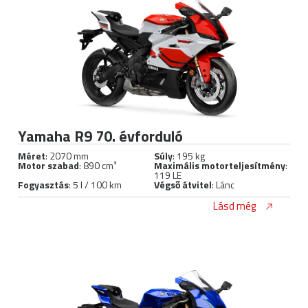
Yamaha R9 70. évforduló
Méret
: 2070 mm
Súly
: 195 kg
Motor szabad
: 890 cm³
Maximális motorteljesítmény
:
119 LE
Fogyasztás
: 5 l / 100 km
Végső átvitel
: Lánc
Lásd még