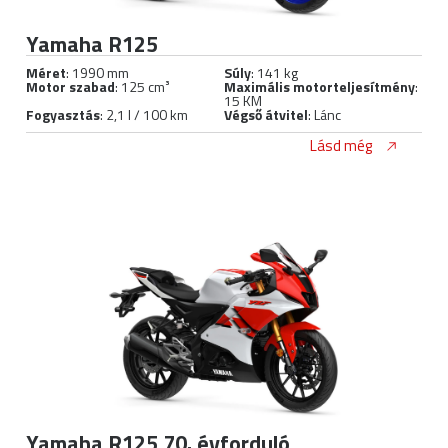
Yamaha R125
Méret
: 1990 mm
Súly
: 141 kg
Motor szabad
: 125 cm³
Maximális motorteljesítmény
:
15 KM
Fogyasztás
: 2,1 l / 100 km
Végső átvitel
: Lánc
Lásd még
Yamaha R125 70. évforduló