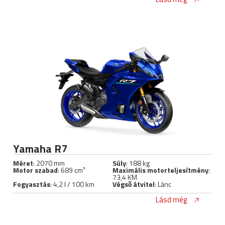
Yamaha R7
Méret
: 2070 mm
Súly
: 188 kg
Motor szabad
: 689 cm³
Maximális motorteljesítmény
:
73,4 KM
Fogyasztás
: 4,2 l / 100 km
Végső átvitel
: Lánc
Lásd még