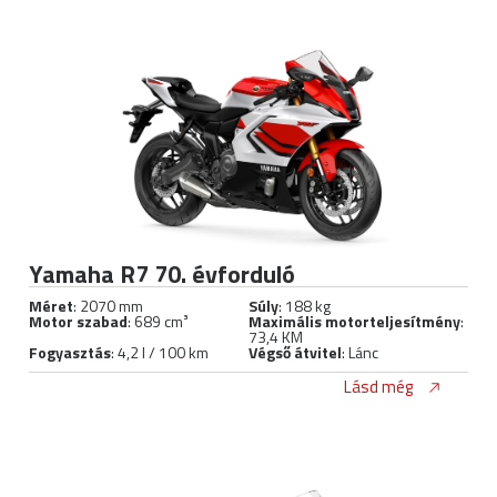
Yamaha R7 70. évforduló
Méret
: 2070 mm
Súly
: 188 kg
Motor szabad
: 689 cm³
Maximális motorteljesítmény
:
73,4 KM
Fogyasztás
: 4,2 l / 100 km
Végső átvitel
: Lánc
Lásd még