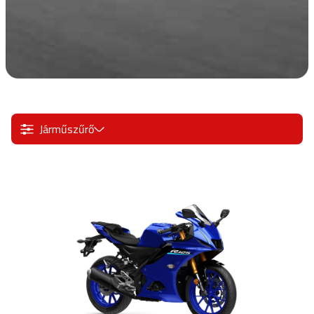
Járműszűrő