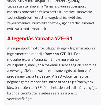
vezetésre. A motorsportban szerzett gazdag
tapasztalatai alapján a Yamaha olyan szupersport
motorok sorozatát fejlesztette ki, amelyek innovatív
technológiákkal, fejlett anyagokkal és kivételes
teljesítménnyel büszkélkedhetnek, így páratlan élményt
nyújtva a motorosoknak.
A legendás Yamaha YZF-R1
A szupersport motorok világának egyik legismertebb és
legelismertebb modellje
Yamaha YZF-R1
. Ez a
motorkerékpár a Yamaha mérnöki munkájának
csúcspontja, amelyet a maximális sebesség elérésére és
a versenypályákon, valamint a kanyargós utakon való
precíz irányításra terveztek. A 998 köbcentis, soros
négyhengeres motor által biztosított teljesítménynek
köszönhetően az YZF-R1 hihetetlen teljesítményt nyújt,
különös tekintettel a sebességre és a precíz
vezethetőségre.