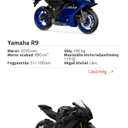
Yamaha R9
Méret
: 2070 mm
Súly
: 195 kg
Motor szabad
: 890 cm³
Maximális motorteljesítmény
:
119 LE
Fogyasztás
: 5 l / 100 km
Végső átvitel
: Lánc
Lásd még