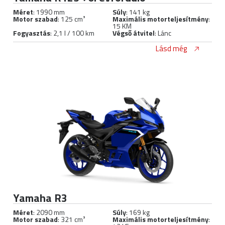
Méret
: 1990 mm
Súly
: 141 kg
Motor szabad
: 125 cm³
Maximális motorteljesítmény
:
15 KM
Fogyasztás
: 2,1 l / 100 km
Végső átvitel
: Lánc
Lásd még
Yamaha R3
Méret
: 2090 mm
Súly
: 169 kg
Motor szabad
: 321 cm³
Maximális motorteljesítmény
: