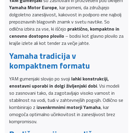
YAM gumenjaki
so zasnovani in proizvedeni pod okriljem
Yamaha Motor Europe
, kar pomeni, da združujejo
dolgoletno zanesljivost, kakovost in podporo ene najbolj
prepoznavnih blagovnih znamk v svetu navtike. So
odlična izbira za vse, ki iščejo
praktično, kompaktno in
cenovno dostopno plovilo
– bodisi kot glavno plovilo za
krajše izlete ali kot tender za večje jahte.
Yamaha tradicija v
kompaktnem formatu
YAM gumenjaki slovijo po svoji
lahki konstrukciji,
enostavni uporabi in dolgi življenjski dobi
. Vsi modeli
so zasnovani tako, da zagotavljajo visoko varnost in
stabilnost na vodi, tudi v zahtevnejših pogojih. Odlično se
kombinirajo z
izvenkrmnimi motorji Yamaha
, kar
omogoča optimalno učinkovitost in zanesljivost brez
kompromisov.