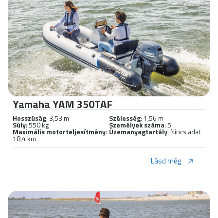
Yamaha YAM 350TAF
Hosszúság
: 3,53 m
Szélesség
: 1,56 m
Súly
: 550 kg
Személyek száma
: 5
Maximális motorteljesítmény
:
Üzemanyagtartály
: Nincs adat
18,4 km
Lásd még