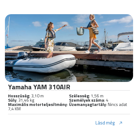
Yamaha YAM 310AIR
Hosszúság
: 3,10 m
Szélesség
: 1,56 m
Súly
: 31,46 kg
Személyek száma
: 4
Maximális motorteljesítmény
:
Üzemanyagtartály
: Nincs adat
7,4 KM
Lásd még