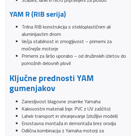
YAM R (RIB serija)
Trdna RIB konstrukcija s stekloplastičnim ali
aluminijastim dnom
Večja stabilnost in zmogljivost – primerni za
močnejše motorje
Primerni za širšo uporabo – od družinskih izletov do
pomožnih delovnih plovil
Ključne prednosti YAM
gumenjakov
Zanesljivost blagovne znamke Yamaha
Kakovostni materiali (npr. PVC z UV zaščito)
Lahek transport in shranjevanje (zložljivi modeli)
Enostavna montaža in demontaža brez orodja
Odlična kombinacija z Yamaha motorji za