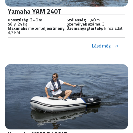
Yamaha YAM 240T
Hosszúság
: 2.40 m
Szélesség
: 1,48 m
Súly
: 24 kg
Személyek száma
: 3
Maximális motorteljesítmény
:
Üzemanyagtartály
: Nincs adat
3,7 KM
Lásd még