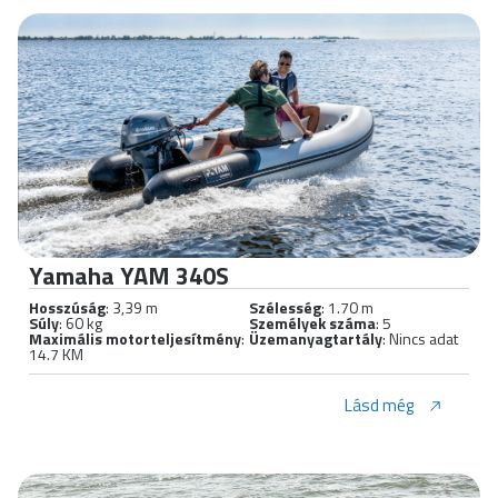
Yamaha YAM 340S
Hosszúság
: 3,39 m
Szélesség
: 1.70 m
Súly
: 60 kg
Személyek száma
: 5
Maximális motorteljesítmény
:
Üzemanyagtartály
: Nincs adat
14.7 KM
Lásd még