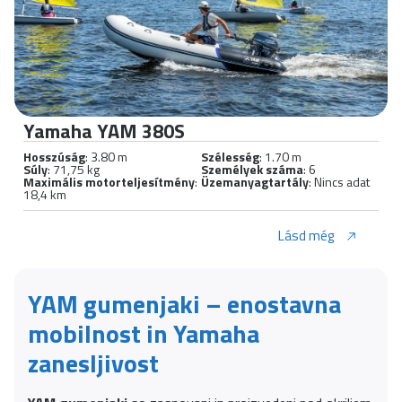
Yamaha YAM 380S
Hosszúság
: 3.80 m
Szélesség
: 1.70 m
Súly
: 71,75 kg
Személyek száma
: 6
Maximális motorteljesítmény
:
Üzemanyagtartály
: Nincs adat
18,4 km
Lásd még
YAM gumenjaki – enostavna
mobilnost in Yamaha
zanesljivost