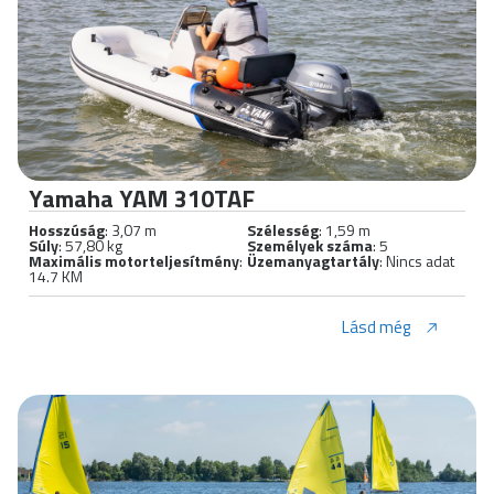
Yamaha YAM 310TAF
Hosszúság
: 3,07 m
Szélesség
: 1,59 m
Súly
: 57,80 kg
Személyek száma
: 5
Maximális motorteljesítmény
:
Üzemanyagtartály
: Nincs adat
14.7 KM
Lásd még