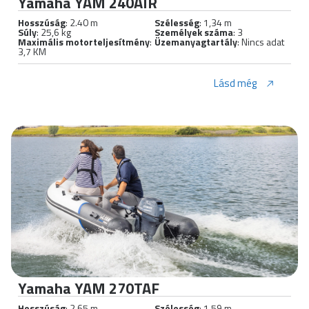
Yamaha YAM 240AIR
Hosszúság
: 2.40 m
Szélesség
: 1,34 m
Súly
: 25,6 kg
Személyek száma
: 3
Maximális motorteljesítmény
:
Üzemanyagtartály
: Nincs adat
3,7 KM
Lásd még
Yamaha YAM 270TAF
Hosszúság
: 2.65 m
Szélesség
: 1,59 m