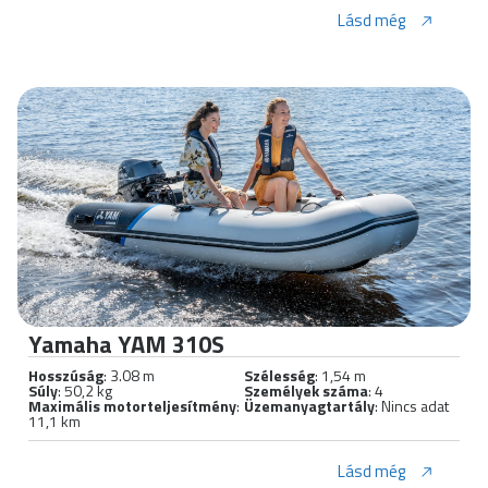
Lásd még
Yamaha YAM 310S
Hosszúság
: 3.08 m
Szélesség
: 1,54 m
Súly
: 50,2 kg
Személyek száma
: 4
Maximális motorteljesítmény
:
Üzemanyagtartály
: Nincs adat
11,1 km
Lásd még