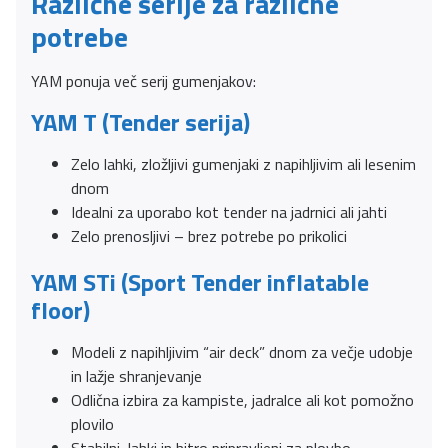
Različne serije za različne
potrebe
YAM ponuja več serij gumenjakov:
YAM T (Tender serija)
Zelo lahki, zložljivi gumenjaki z napihljivim ali lesenim
dnom
Idealni za uporabo kot tender na jadrnici ali jahti
Zelo prenosljivi – brez potrebe po prikolici
YAM STi (Sport Tender inflatable
floor)
Modeli z napihljivim “air deck” dnom za večje udobje
in lažje shranjevanje
Odlična izbira za kampiste, jadralce ali kot pomožno
plovilo
Stabilni, lahki in hitro pripravljeni za plovbo