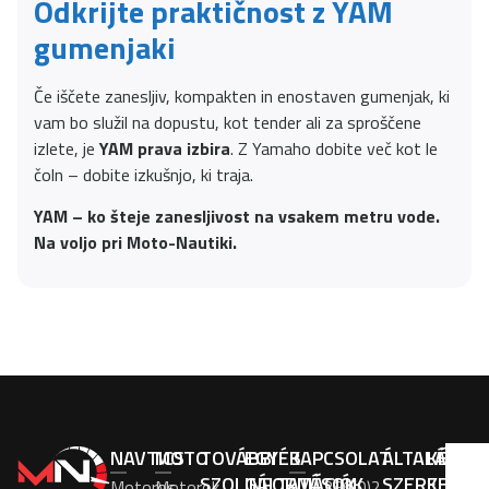
Odkrijte praktičnost z YAM
gumenjaki
Če iščete zanesljiv, kompakten in enostaven gumenjak, ki
vam bo služil na dopustu, kot tender ali za sproščene
izlete, je
YAM prava izbira
. Z Yamaho dobite več kot le
čoln – dobite izkušnjo, ki traja.
YAM – ko šteje zanesljivost na vsakem metru vode.
Na voljo pri Moto-Nautiki.
NAVTICS
MOTO
TOVÁBBI
EGYÉB
KAPCSOLAT
ÁLTALÁNOS
KÉRÉS
SZOLGÁLTATÁSOK
INFORMÁCIÓK
SZERKESZT
ELADÓ
Motoros
Motorok
+386(0)2