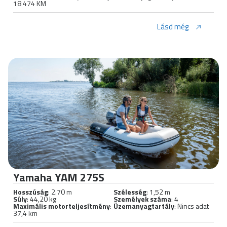
18 474 KM
Lásd még
Yamaha YAM 275S
Hosszúság
: 2.70 m
Szélesség
: 1,52 m
Súly
: 44,20 kg
Személyek száma
: 4
Maximális motorteljesítmény
:
Üzemanyagtartály
: Nincs adat
37,4 km