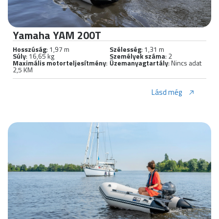
Yamaha YAM 200T
Hosszúság
: 1,97 m
Szélesség
: 1,31 m
Súly
: 16,65 kg
Személyek száma
: 2
Maximális motorteljesítmény
:
Üzemanyagtartály
: Nincs adat
2,5 KM
Lásd még