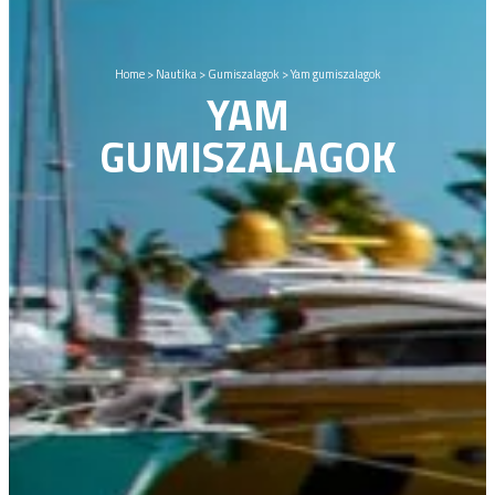
Home
>
Nautika
>
Gumiszalagok
>
Yam gumiszalagok
YAM
GUMISZALAGOK