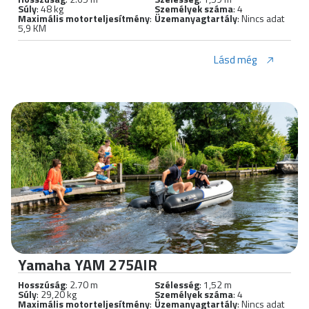
Súly
: 48 kg
Személyek száma
: 4
Maximális motorteljesítmény
:
Üzemanyagtartály
: Nincs adat
5,9 KM
Lásd még
Yamaha YAM 275AIR
Hosszúság
: 2.70 m
Szélesség
: 1,52 m
Súly
: 29,20 kg
Személyek száma
: 4
Maximális motorteljesítmény
:
Üzemanyagtartály
: Nincs adat