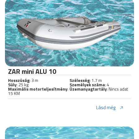
ZAR mini ALU 10
Hosszúság
: 3 m
Szélesség
: 1.7 m
Súly
: 25 kg
Személyek száma
: 4
Maximális motorteljesítmény
:
Üzemanyagtartály
: Nincs adat
15 KM
Lásd még