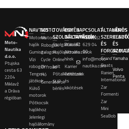
NAVTICS
MOTO
TOVÁBBI
EGYÉB
KAPCSOLAT
ÁLTALÁNOS
KÉRÉS
SZOLGÁLTATÁSOK
INFORMÁCIÓK
SZERKESZT
ELADÓ
Motoros
Motorok
+386(0)2
Moto-
ÉS
ÉS
hajók
Szolgáltatás
Rólunk
629 04
Robogók
Nautika
FORGALMA
SZOLG
00
Gumiszalagok
Hajólajstromozások
Aktuális
E-
d.o.o.
Grand
Yamaha
hírek
info@moto-
Vízi
Cycle
Online
Ptujska
Boats
nautika.com
robogók
bolt
Karrier
Offroad
Volvo
cesta 63
Ranieri
Tengeri
Pótalkatrészek
Feltételek
Hó
Penta
2204
International
játékok
és
SUP
Generátorok
Miklavž
Zar
kikötések
Külső
bérlés
a Dráva
Formenti
motorok
régióban
Zar
Pótkocsik
Mini
hajókhoz
SeaBob
Jelenlegi
hajóállomány