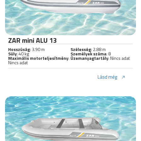
ZAR mini ALU 13
Hosszúság
: 3.90 m
Szélesség
: 2.88 m
Súly
: 40 kg
Személyek száma
: 8
Maximális motorteljesítmény
:
Üzemanyagtartály
: Nincs adat
Nincs adat
Lásd még