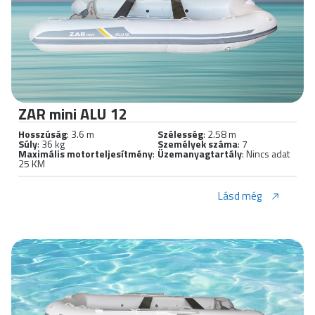
ZAR mini ALU 12
Hosszúság
: 3.6 m
Szélesség
: 2.58 m
Súly
: 36 kg
Személyek száma
: 7
Maximális motorteljesítmény
:
Üzemanyagtartály
: Nincs adat
25 KM
Lásd még