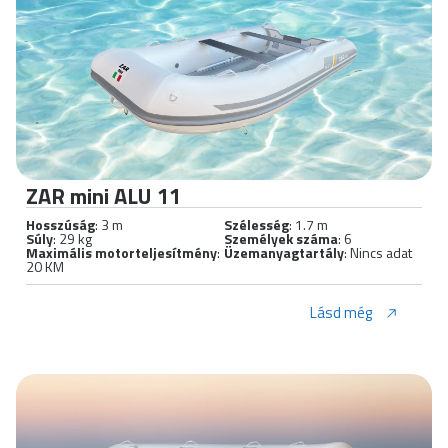
ZAR mini ALU 11
Hosszúság
: 3 m
Szélesség
: 1.7 m
Súly
: 29 kg
Személyek száma
: 6
Maximális motorteljesítmény
:
Üzemanyagtartály
: Nincs adat
20 KM
Lásd még