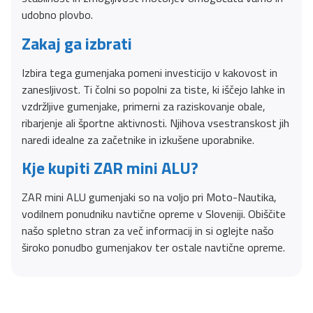
udobno plovbo.
Zakaj ga izbrati
Izbira tega gumenjaka pomeni investicijo v kakovost in
zanesljivost. Ti čolni so popolni za tiste, ki iščejo lahke in
vzdržljive gumenjake, primerni za raziskovanje obale,
ribarjenje ali športne aktivnosti. Njihova vsestranskost jih
naredi idealne za začetnike in izkušene uporabnike.
Kje kupiti ZAR mini ALU?
ZAR mini ALU gumenjaki so na voljo pri Moto-Nautika,
vodilnem ponudniku navtične opreme v Sloveniji. Obiščite
našo spletno stran za več informacij in si oglejte našo
široko ponudbo gumenjakov ter ostale navtične opreme.