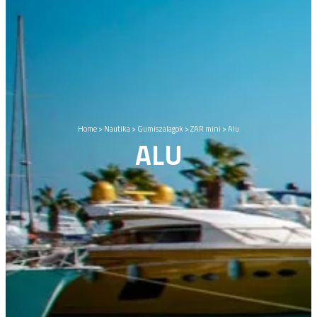
Home
>
Nautika
>
Gumiszalagok
>
ZAR mini
>
Alu
ALU