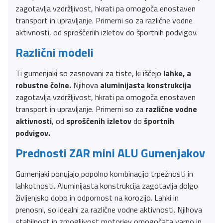
zagotavlja vzdržljivost, hkrati pa omogoča enostaven
transport in upravljanje. Primerni so za različne vodne
aktivnosti, od sproščenih izletov do športnih podvigov.
Različni modeli
Ti gumenjaki so zasnovani za tiste, ki iščejo
lahke, a
robustne čolne.
Njihova
aluminijasta konstrukcija
zagotavlja vzdržljivost, hkrati pa omogoča enostaven
transport in upravljanje. Primerni so za
različne vodne
aktivnosti
, od
sproščenih izletov
do
športnih
podvigov.
Prednosti ZAR mini ALU Gumenjakov
Gumenjaki ponujajo popolno kombinacijo trpežnosti in
lahkotnosti. Aluminijasta konstrukcija zagotavlja dolgo
življenjsko dobo in odpornost na korozijo. Lahki in
prenosni, so idealni za različne vodne aktivnosti. Njihova
stabilnost in zmogljivost motorjev omogočata varno in