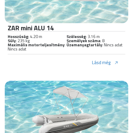
ZAR mini ALU 14
Hosszúság
: 4.20 m
Szélesség
: 3.16 m
Súly
: 235 kg
Személyek száma
: 8
Maximális motorteljesítmény
:
Üzemanyagtartály
: Nincs adat
Nincs adat
Lásd még