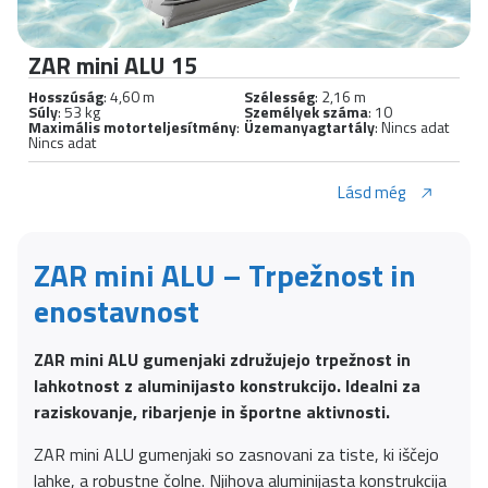
ZAR mini ALU 15
Hosszúság
: 4,60 m
Szélesség
: 2,16 m
Súly
: 53 kg
Személyek száma
: 10
Maximális motorteljesítmény
:
Üzemanyagtartály
: Nincs adat
Nincs adat
Lásd még
ZAR mini ALU – Trpežnost in
enostavnost
ZAR mini ALU gumenjaki združujejo trpežnost in
lahkotnost z aluminijasto konstrukcijo. Idealni za
raziskovanje, ribarjenje in športne aktivnosti.
ZAR mini ALU gumenjaki so zasnovani za tiste, ki iščejo
lahke, a robustne čolne. Njihova aluminijasta konstrukcija