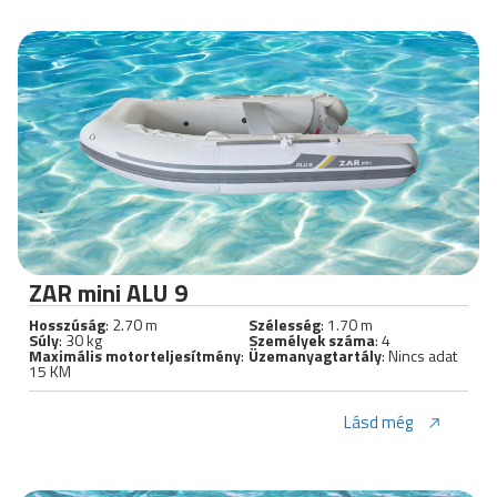
ZAR mini ALU 9
Hosszúság
: 2.70 m
Szélesség
: 1.70 m
Súly
: 30 kg
Személyek száma
: 4
Maximális motorteljesítmény
:
Üzemanyagtartály
: Nincs adat
15 KM
Lásd még