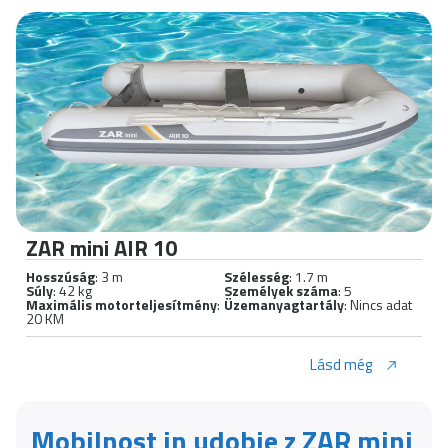
ZAR mini AIR 10
Hosszúság
: 3 m
Szélesség
: 1.7 m
Súly
: 42 kg
Személyek száma
: 5
Maximális motorteljesítmény
:
Üzemanyagtartály
: Nincs adat
20 KM
Lásd még
Mobilnost in udobje z ZAR mini