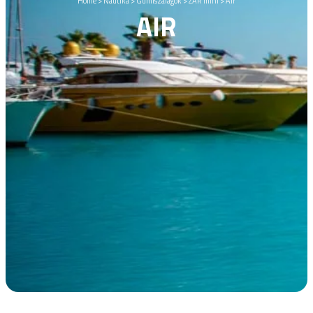
Home
>
Nautika
>
Gumiszalagok
>
ZAR mini
>
Air
AIR