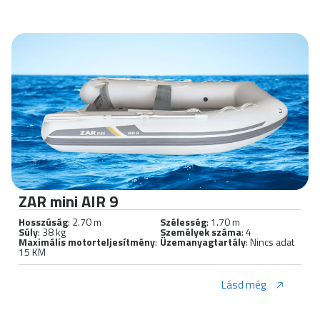
ZAR mini AIR 9
Hosszúság
: 2.70 m
Szélesség
: 1.70 m
Súly
: 38 kg
Személyek száma
: 4
Maximális motorteljesítmény
:
Üzemanyagtartály
: Nincs adat
15 KM
Lásd még