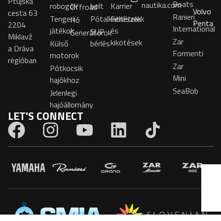
Ptujska
Boats
nautika.com
robogók
bolt
Karrier
Offroad
Volvo
cesta 63
Ranieri
Tengeri
Pótalkatrészek
Feltételek
Hó
Penta
2204
International
játékok
és
SUP
Generátorok
Miklavž
Zar
kikötések
Külső
bérlés
a Dráva
Formenti
motorok
régióban
Zar
Pótkocsik
Mini
hajókhoz
SeaBob
Jelenlegi
hajóállomány
LET'S CONNECT