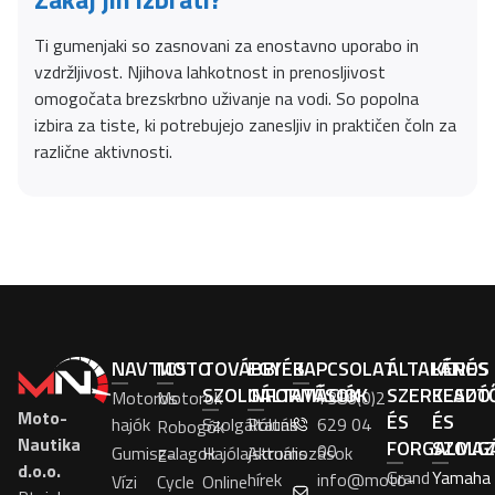
Ti gumenjaki so zasnovani za enostavno uporabo in
vzdržljivost. Njihova lahkotnost in prenosljivost
omogočata brezskrbno uživanje na vodi. So popolna
izbira za tiste, ki potrebujejo zanesljiv in praktičen čoln za
različne aktivnosti.
NAVTICS
MOTO
TOVÁBBI
EGYÉB
KAPCSOLAT
ÁLTALÁNOS
KÉRÉS
SZOLGÁLTATÁSOK
INFORMÁCIÓK
SZERKESZT
ELADÓ
Motoros
Motorok
+386(0)2
Moto-
ÉS
ÉS
hajók
Szolgáltatás
Rólunk
629 04
Robogók
Nautika
FORGALMA
SZOLG
00
Gumiszalagok
Hajólajstromozások
Aktuális
E-
d.o.o.
Grand
Yamaha
hírek
info@moto-
Vízi
Cycle
Online