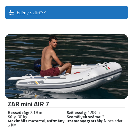
Edény szűrő
ZAR mini AIR 7
Hosszúság
: 2.18 m
Szélesség
: 1.58 m
Súly
: 30 kg
Személyek száma
: 3
Maximális motorteljesítmény
:
Üzemanyagtartály
: Nincs adat
5 KM