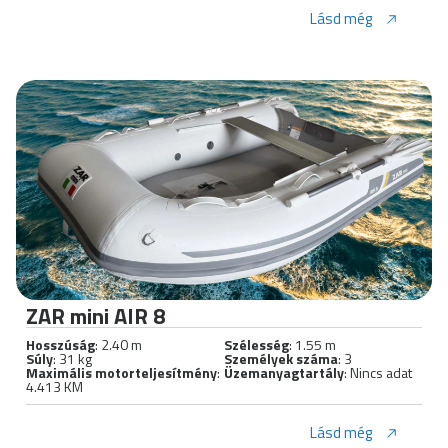
Lásd még
ZAR mini AIR 8
Hosszúság
: 2.40 m
Szélesség
: 1.55 m
Súly
: 31 kg
Személyek száma
: 3
Maximális motorteljesítmény
:
Üzemanyagtartály
: Nincs adat
4.413 KM
Lásd még