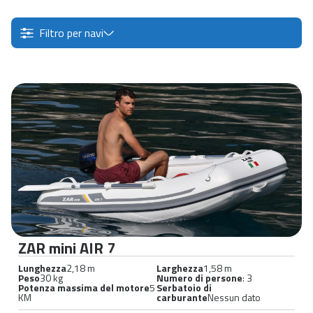
Filtro per navi
ZAR mini AIR 7
Lunghezza
2,18 m
Larghezza
1,58 m
Peso
30 kg
Numero di persone
: 3
Potenza massima del motore
5
Serbatoio di
KM
carburante
Nessun dato