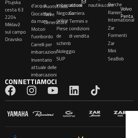
Ptujska
Barche
imbarcazioni
attuali
nautika.com
d'acqua
Fuoristrada
Volvo
cesta 63
Ranieri
Negozio
Carriera
Giocattoli
Neve
Penta
2204
International
online
da mare
Termini e
Generatore
Miklavž
Zar
Piese
condizioni
Motori
sul campo
Formenti
de
di vendita
fuoribordo
Dravsko
schimb
Zar
Carrelli per
Mini
Noleggio
imbarcazioni
SUP
SeaBob
Inventario
attuale delle
imbarcazioni
CONNETTIAMOCI