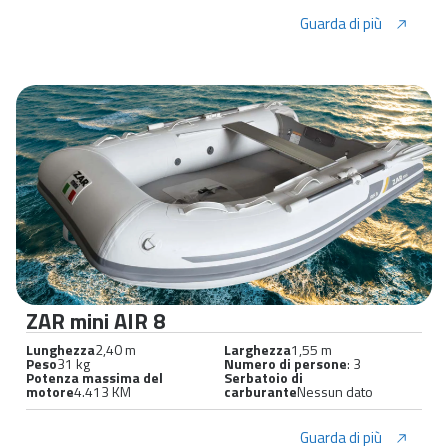
Guarda di più
ZAR mini AIR 8
Lunghezza
2,40 m
Larghezza
1,55 m
Peso
31 kg
Numero di persone
: 3
Potenza massima del
Serbatoio di
motore
4.413 KM
carburante
Nessun dato
Guarda di più