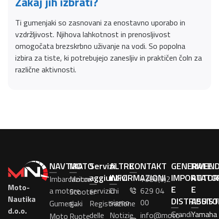
Zakaj jih izbrati?
Ti gumenjaki so zasnovani za enostavno uporabo in
vzdržljivost. Njihova lahkotnost in prenosljivost
omogočata brezskrbno uživanje na vodi. So popolna
izbira za tiste, ki potrebujejo zanesljiv in praktičen čoln za
različne aktivnosti.
NAVTIKA
MOTO
Servizi
ALTRE
KONTAKT
GENERALE
RIVEN
aggiuntivi
INFORMAZIONI
IMPORTATO
AUTOR
Imbarcazioni
Motori
+386(0)2
Moto-
E
E
a motore
servizio
Chi
629 04
Scooter
Nautika
DISTRIBUTO
ASSIS
siamo
00
Gumenjaki
Registrazione
E-
d.o.o.
Grandi
Yamaha
delle
Notizie
info@moto-
Moto
Ruote