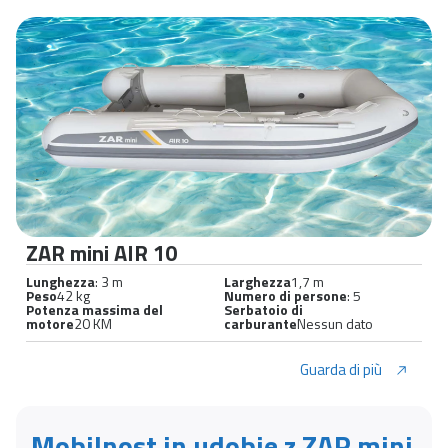
ZAR mini AIR 10
Lunghezza
: 3 m
Larghezza
1,7 m
Peso
42 kg
Numero di persone
: 5
Potenza massima del
Serbatoio di
motore
20 KM
carburante
Nessun dato
Guarda di più
Mobilnost in udobje z ZAR mini