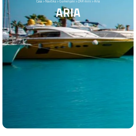
Casa
>
Navtika
>
Gumenjaki
>
ZAR mini
>
Aria
ARIA