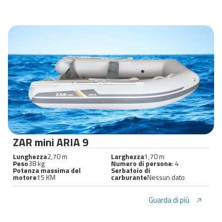
ZAR mini ARIA 9
Lunghezza
2,70 m
Larghezza
1,70 m
Peso
38 kg
Numero di persone
: 4
Potenza massima del
Serbatoio di
motore
15 KM
carburante
Nessun dato
Guarda di più