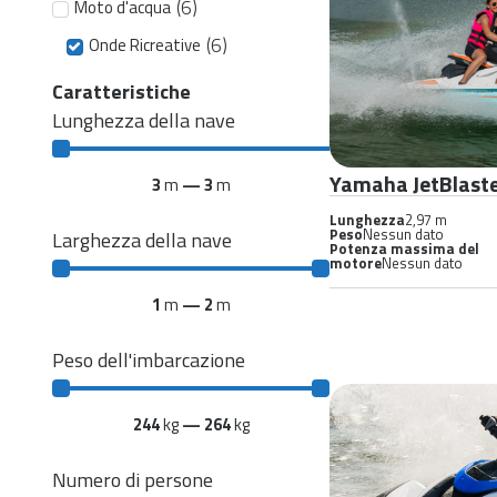
(
6
)
Moto d'acqua
(
6
)
Onde Ricreative
Caratteristiche
Lunghezza della nave
Yamaha JetBlaste
3
m
—
3
m
Lunghezza
2,97 m
Peso
Nessun dato
Larghezza della nave
Potenza massima del
motore
Nessun dato
1
m
—
2
m
Peso dell'imbarcazione
244
kg
—
264
kg
Numero di persone