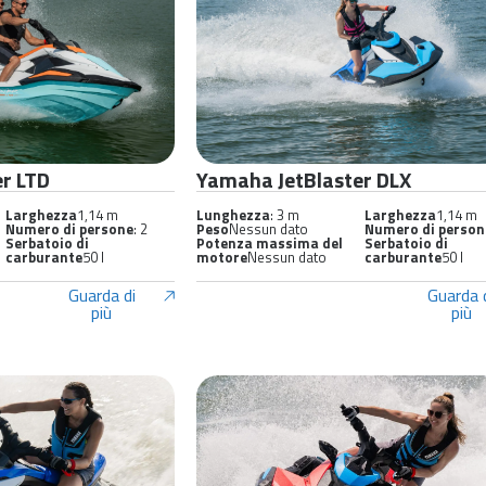
r LTD
Yamaha JetBlaster DLX
Larghezza
1,14 m
Lunghezza
: 3 m
Larghezza
1,14 m
Numero di persone
: 2
Peso
Nessun dato
Numero di person
Serbatoio di
Potenza massima del
Serbatoio di
carburante
50 l
motore
Nessun dato
carburante
50 l
Guarda di
Guarda 
più
più