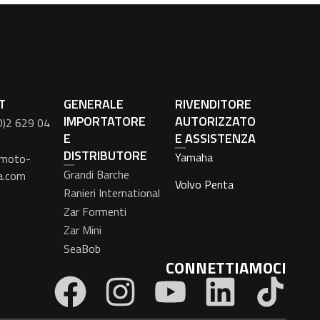
T
GENERALE
RIVENDITORE
IMPORTATORE
AUTORIZZATO
0)2 629 04
E
E ASSISTENZA
DISTRIBUTORE
Yamaha
moto-
Grandi Barche
a.com
Volvo Penta
Ranieri International
Zar Formenti
Zar Mini
SeaBob
CONNETTIAMOCI