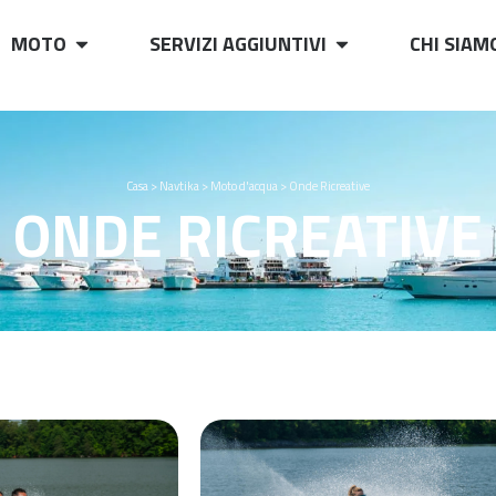
MOTO
SERVIZI AGGIUNTIVI
CHI SIAM
Casa
>
Navtika
>
Moto d'acqua
>
Onde Ricreative
ONDE RICREATIVE