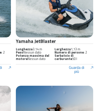
Yamaha JetBlaster
Lunghezza
3.14 m
Larghezza
1,13 m
e
: 2
Peso
Nessun dato
Numero di persone
: 2
Potenza massima del
Serbatoio di
motore
Nessun dato
carburante
50 l
di
Guarda di
più