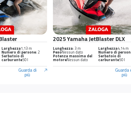
Blaster
2025 Yamaha JetBlaster DLX
Larghezza
1,13 m
Lunghezza
: 3 m
Larghezza
4,14 m
Numero di persone
: 2
Peso
Nessun dato
Numero di person
Serbatoio di
Potenza massima del
Serbatoio di
carburante
50 l
motore
Nessun dato
carburante
50 l
Guarda di
Guarda 
più
più