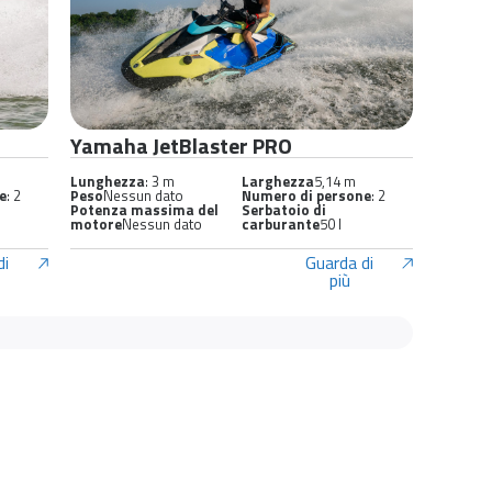
Yamaha JetBlaster PRO
Lunghezza
: 3 m
Larghezza
5,14 m
e
: 2
Peso
Nessun dato
Numero di persone
: 2
Potenza massima del
Serbatoio di
motore
Nessun dato
carburante
50 l
di
Guarda di
più