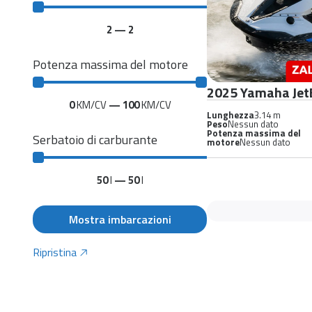
2
—
2
Potenza massima del motore
2025 Yamaha Jet
0
KM/CV
—
100
KM/CV
Lunghezza
3.14 m
Peso
Nessun dato
Potenza massima del
Serbatoio di carburante
motore
Nessun dato
50
l
—
50
l
Mostra imbarcazioni
Ripristina