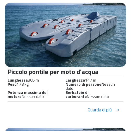
Piccolo pontile per moto d'acqua
Lunghezza
305 m
Larghezza
147 m
Peso
178 kg
Numero di persone
Nessun
dato
Potenza massima del
Serbatoio di
motore
Nessun dato
carburante
Nessun dato
Guarda di più