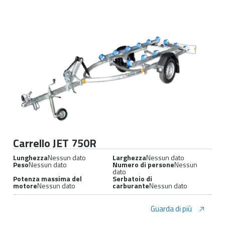
Carrello JET 750R
Lunghezza
Nessun dato
Larghezza
Nessun dato
Peso
Nessun dato
Numero di persone
Nessun
dato
Potenza massima del
Serbatoio di
motore
Nessun dato
carburante
Nessun dato
Guarda di più