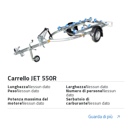
Carrello JET 550R
Lunghezza
Nessun dato
Larghezza
Nessun dato
Peso
Nessun dato
Numero di persone
Nessun
dato
Potenza massima del
Serbatoio di
motore
Nessun dato
carburante
Nessun dato
Guarda di più