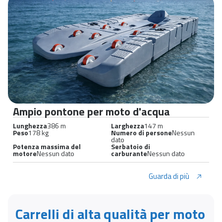
Ampio pontone per moto d'acqua
Lunghezza
386 m
Larghezza
147 m
Peso
178 kg
Numero di persone
Nessun
dato
Potenza massima del
Serbatoio di
motore
Nessun dato
carburante
Nessun dato
Guarda di più
Carrelli di alta qualità per moto