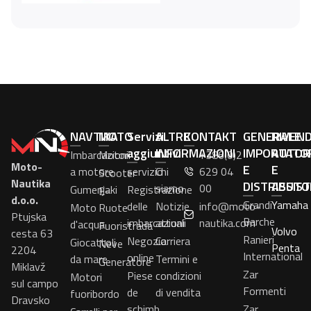
NAVTIKA
MOTO
Servizi
ALTRE
KONTAKT
GENERALE
RIVEN
aggiuntivi
INFORMAZIONI
IMPORTATO
AUTOR
Imbarcazioni
Motori
+386(0)2
Moto-
E
E
a motore
servizio
Chi
629 04
Scooter
Nautika
DISTRIBUTO
ASSIS
siamo
00
Gumenjaki
Registrazione
E-
d.o.o.
Grandi
Yamaha
delle
Notizie
info@moto-
Moto
Ruote
Ptujska
Barche
imbarcazioni
attuali
nautika.com
d'acqua
Fuoristrada
Volvo
cesta 63
Ranieri
Negozio
Carriera
Giocattoli
Neve
Penta
2204
International
online
da mare
Termini e
Generatore
Miklavž
Zar
Piese
condizioni
Motori
sul campo
Formenti
de
di vendita
fuoribordo
Dravsko
schimb
Zar