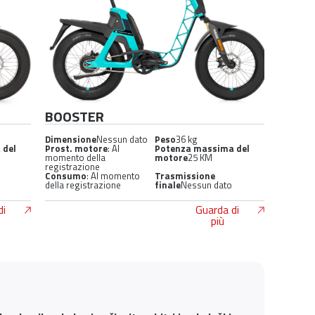
BOOSTER
Dimensione
Nessun dato
Peso
36 kg
 del
Prost. motore
: Al
Potenza massima del
momento della
motore
25 KM
registrazione
Consumo
: Al momento
Trasmissione
della registrazione
finale
Nessun dato
di
Guarda di
più