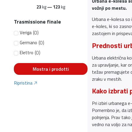
Urbana e-kolesa so
23
kg
—
123
kg
vožnji po mestu.
Urbana e-kolesa so i
Trasmissione finale
e-koles, ki so zasnov
(
0
)
Veriga
zastojem in prispeval
(
0
)
Germano
Prednosti ur
(
0
)
Elettro
Urbana električna ko
za upravljanje, kar 
Mostra i prodotti
težav premagujete do
zraku v mestih.
Ripristina
Kako izbrati 
Pri izbiri urbanega 
Pomembno je, da izb
polnjenja. Prav tako
vedno na voljo za na