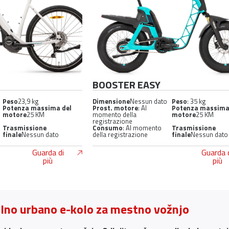
BOOSTER EASY
Peso
23,9 kg
Dimensione
Nessun dato
Peso
: 35 kg
Potenza massima del
Prost. motore
: Al
Potenza massima
motore
25 KM
momento della
motore
25 KM
registrazione
Trasmissione
Consumo
: Al momento
Trasmissione
finale
Nessun dato
della registrazione
finale
Nessun dato
Guarda di
Guarda 
più
più
olno urbano e-kolo za mestno vožnjo