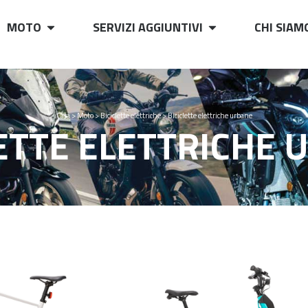
MOTO
SERVIZI AGGIUNTIVI
CHI SIAM
Casa
>
Moto
>
Biciclette elettriche
>
Biciclette elettriche urbane
LETTE ELETTRICHE 