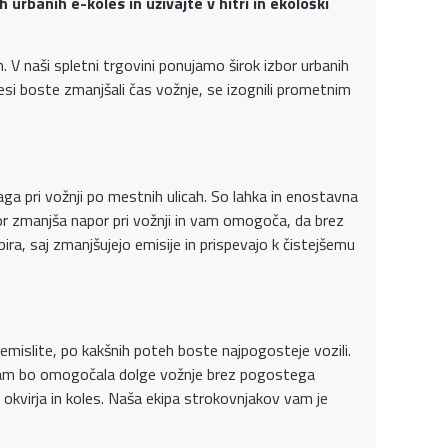
rbanih e-koles in uživajte v hitri in ekološki
 V naši spletni trgovini ponujamo širok izbor urbanih
olesi boste zmanjšali čas vožnje, se izognili prometnim
a pri vožnji po mestnih ulicah. So lahka in enostavna
tor zmanjša napor pri vožnji in vam omogoča, da brez
ra, saj zmanjšujejo emisije in prispevajo k čistejšemu
remislite, po kakšnih poteh boste najpogosteje vozili.
 vam bo omogočala dolge vožnje brez pogostega
okvirja in koles. Naša ekipa strokovnjakov vam je