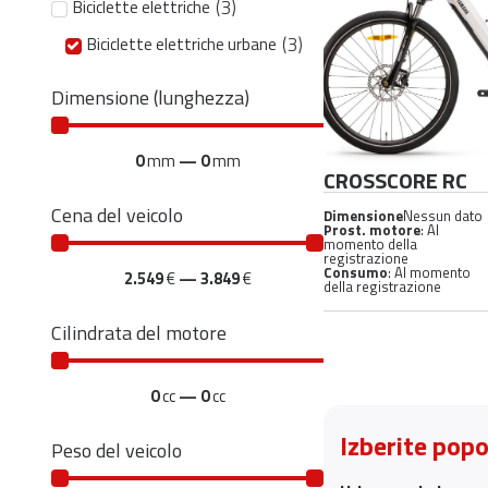
(
3
)
Biciclette elettriche
(
3
)
Biciclette elettriche urbane
Dimensione (lunghezza)
0
mm
—
0
mm
CROSSCORE RC
Cena del veicolo
Dimensione
Nessun dato
Prost. motore
: Al
momento della
registrazione
Consumo
: Al momento
2.549
€
—
3.849
€
della registrazione
Cilindrata del motore
0
cc
—
0
cc
Izberite pop
Peso del veicolo