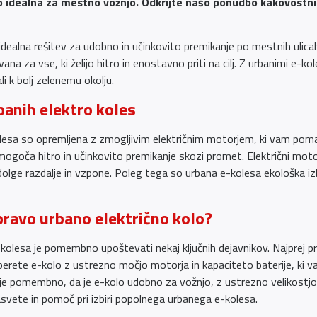
 idealna za mestno vožnjo. Odkrijte našo ponudbo kakovostnih u
dealna rešitev za udobno in učinkovito premikanje po mestnih ulicah.
ana za vse, ki želijo hitro in enostavno priti na cilj. Z urbanimi e-k
i k bolj zelenemu okolju.
banih elektro koles
lesa so opremljena z zmogljivim električnim motorjem, ki vam pomag
omogoča hitro in učinkovito premikanje skozi promet. Električni mo
lge razdalje in vzpone. Poleg tega so urbana e-kolesa ekološka izbi
pravo urbano električno kolo?
e-kolesa je pomembno upoštevati nekaj ključnih dejavnikov. Najprej p
erete e-kolo z ustrezno močjo motorja in kapaciteto baterije, ki
 je pomembno, da je e-kolo udobno za vožnjo, z ustrezno velikostjo 
svete in pomoč pri izbiri popolnega urbanega e-kolesa.