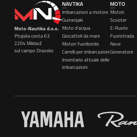
NAVTIKA
MOTO
Imbarcazioni a motore
Motori
Gumenjaki
Scooter
Moto d'acqua
E-Ruote
Moto-Nautika d.o.o.
Ptujska cesta 63
Giocattoli da mare
Fuoristrada
2204 Miklavž
Motori fuoribordo
Neve
sul campo Dravsko
Carrelli per imbarcazioni
Generatore
Inventario attuale delle
imbarcazioni