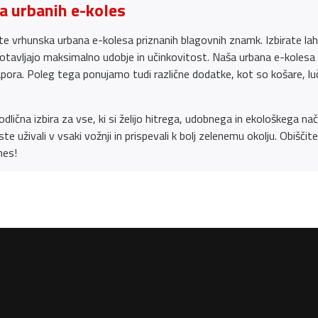
 urbanih e-koles
ete vrhunska urbana e-kolesa priznanih blagovnih znamk. Izbirate lah
otavljajo maksimalno udobje in učinkovitost. Naša urbana e-kolesa 
pora. Poleg tega ponujamo tudi različne dodatke, kot so košare, luči 
dlična izbira za vse, ki si želijo hitrega, udobnega in ekološkega n
te uživali v vsaki vožnji in prispevali k bolj zelenemu okolju. Obišči
nes!