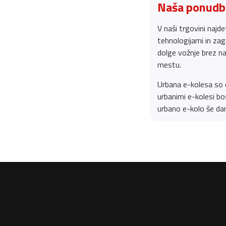
Naša ponudba
V naši trgovini najd
tehnologijami in zag
dolge vožnje brez na
mestu.
Urbana e-kolesa so o
urbanimi e-kolesi bos
urbano e-kolo še da