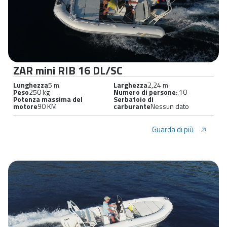
ZAR mini RIB 16 DL/SC
Lunghezza
5 m
Larghezza
2,24 m
Peso
250 kg
Numero di persone
: 10
Potenza massima del
Serbatoio di
motore
90 KM
carburante
Nessun dato
Guarda di più