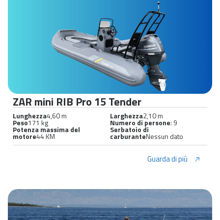
ZAR mini RIB Pro 15 Tender
Lunghezza
4,60 m
Larghezza
2,10 m
Peso
171 kg
Numero di persone
: 9
Potenza massima del
Serbatoio di
motore
44 KM
carburante
Nessun dato
Guarda di più