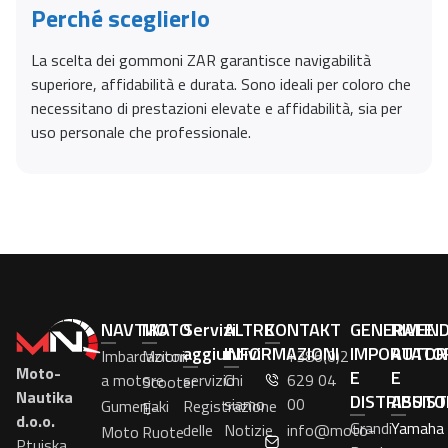
Perché sceglierlo
La scelta dei gommoni ZAR garantisce navigabilità
superiore, affidabilità e durata. Sono ideali per coloro che
necessitano di prestazioni elevate e affidabilità, sia per
uso personale che professionale.
NAVTIKA
MOTO
Servizi
ALTRE
KONTAKT
GENERALE
RIVEN
aggiuntivi
INFORMAZIONI
IMPORTATO
AUTOR
Imbarcazioni
Motori
+386(0)2
Moto-
E
E
a motore
servizio
Chi
629 04
Scooter
Nautika
DISTRIBUTO
ASSIS
siamo
00
Gumenjaki
Registrazione
E-
d.o.o.
Grandi
Yamaha
delle
Notizie
info@moto-
Moto
Ruote
Ptujska