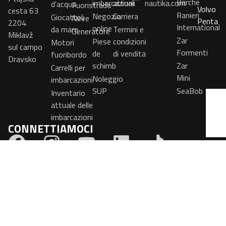
Barche
imbarcazioni
attuali
nautika.com
d'acqua
Fuoristrada
Volvo
cesta 63
Ranieri
Negozio
Carriera
Giocattoli
Neve
Penta
2204
International
online
da mare
Termini e
Generatore
Miklavž
Zar
Piese
condizioni
Motori
sul campo
Formenti
de
di vendita
fuoribordo
Dravsko
schimb
Zar
Carrelli per
Mini
Noleggio
imbarcazioni
SUP
SeaBob
Inventario
attuale delle
imbarcazioni
CONNETTIAMOCI