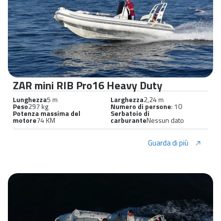
ZAR mini RIB Pro16 Heavy Duty
Lunghezza
5 m
Larghezza
2,24 m
Peso
297 kg
Numero di persone
: 10
Potenza massima del
Serbatoio di
motore
74 KM
carburante
Nessun dato
Guarda di più