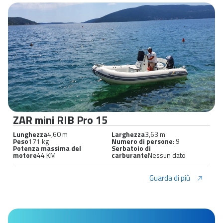
ZAR mini RIB Pro 15
Lunghezza
4,60 m
Larghezza
3,63 m
Peso
171 kg
Numero di persone
: 9
Potenza massima del
Serbatoio di
motore
44 KM
carburante
Nessun dato
Guarda di più