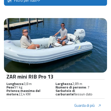
Filtro per navi
ZAR mini RIB Pro 13
Lunghezza
3,8 m
Larghezza
2,89 m
Peso
91 kg
Numero di persone
: 7
Potenza massima del
Serbatoio di
motore
22,4 KM
carburante
Nessun dato
Guarda di più