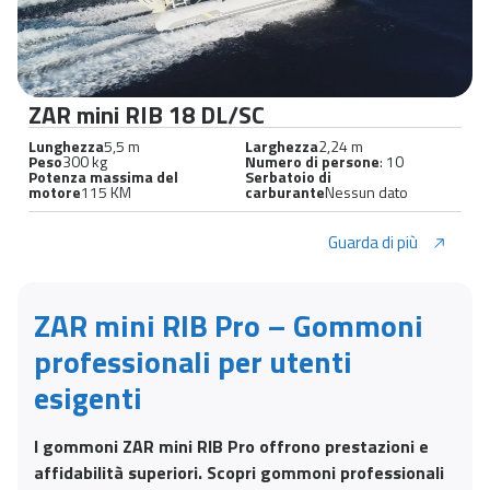
ZAR mini RIB 18 DL/SC
Lunghezza
5,5 m
Larghezza
2,24 m
Peso
300 kg
Numero di persone
: 10
Potenza massima del
Serbatoio di
motore
115 KM
carburante
Nessun dato
Guarda di più
ZAR mini RIB Pro – Gommoni
professionali per utenti
esigenti
I gommoni ZAR mini RIB Pro offrono prestazioni e
affidabilità superiori. Scopri gommoni professionali