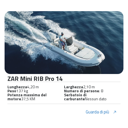
ZAR Mini RIB Pro 14
Lunghezza
4,20 m
Larghezza
2,10 m
Peso
137 kg
Numero di persone
: 8
Potenza massima del
Serbatoio di
motore
37,5 KM
carburante
Nessun dato
Guarda di più