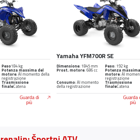
R
Yamaha YFM700R SE
Peso
184 kg
Dimensione
: 1845 mm
Peso
: 192 kg
Potenza massima del
Prost. motore
: 686 cc
Potenza massima
motore
: Al momento della
motore
: Al momen
registrazione
registrazione
Trasmissione
Consumo
: Al momento
Trasmissione
finale
Catena
della registrazione
finale
Catena
Guarda di
Guarda 
più
più
drenalin: Športni ATV