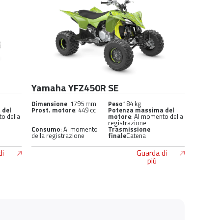
Yamaha YFZ450R SE
Dimensione
: 1795 mm
Peso
184 kg
 del
Prost. motore
: 449 cc
Potenza massima del
to della
motore
: Al momento della
registrazione
Consumo
: Al momento
Trasmissione
della registrazione
finale
Catena
di
Guarda di
più