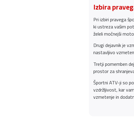
Izbira prave
Pri izbiri pravega š
ki ustreza vašim po
želeli močnejši moto
Drugi dejavnik je v
nastavljivo vzmeten
Tretji pomemben dejav
prostor za shranjeva
Športni ATV-ji so po
vzdržljivost, kar v
vzmetenje in dodatn