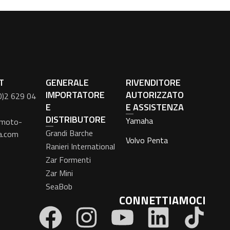
T
GENERALE
RIVENDITORE
IMPORTATORE
AUTORIZZATO
0)2 629 04
E
E ASSISTENZA
DISTRIBUTORE
Yamaha
moto-
Grandi Barche
a.com
Volvo Penta
Ranieri International
Zar Formenti
Zar Mini
SeaBob
CONNETTIAMOCI