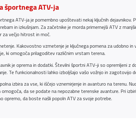
ga športnega ATV-ja
portnega ATV-ja je pomembno upoštevati nekaj ključnih dejavnikov. 
trebam in izkušnjam. Za začetnike je morda primernejši ATV z man
r za večjo hitrost in moč.
zmetenje. Kakovostno vzmetenje je ključnega pomena za udobno in va
je, ki omogoča prilagoditev različnim vrstam terena.
nik je oprema in dodatki. Številni športni ATV-ji so opremljeni z dod
nje. Te funkcionalnosti lahko izboljšajo vašo vožnjo in zagotovijo 
polna izbira za vse, ki iščejo vznemirjenje in avanturo na terenu. Nud
am omogoča, da se podate na nepozabne terenske avanture. Pri izbi
o opremo, da boste našli popoln ATV za svoje potrebe.