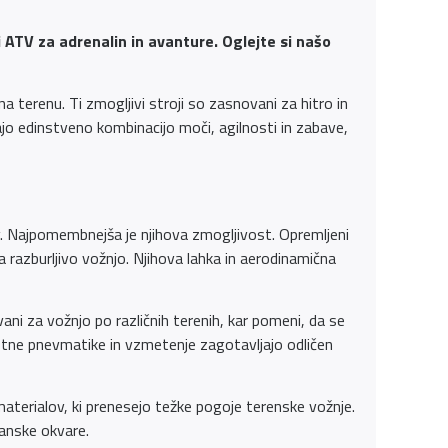
i ATV za adrenalin in avanture. Oglejte si našo
 na terenu. Ti zmogljivi stroji so zasnovani za hitro in
jajo edinstveno kombinacijo moči, agilnosti in zabave,
ikov. Najpomembnejša je njihova zmogljivost. Opremljeni
 razburljivo vožnjo. Njihova lahka in aerodinamična
vani za vožnjo po različnih terenih, kar pomeni, da se
ustne pnevmatike in vzmetenje zagotavljajo odličen
h materialov, ki prenesejo težke pogoje terenske vožnje.
hanske okvare.