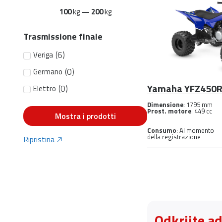
100
kg
—
200
kg
Trasmissione finale
(
6
)
Veriga
(
0
)
Germano
Yamaha YFZ450
(
0
)
Elettro
Dimensione
: 1795 mm
Prost. motore
: 449 cc
Mostra i prodotti
Consumo
: Al momento
della registrazione
Ripristina
Odkrijte a