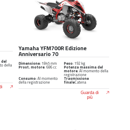
Yamaha YFM700R Edizione
Anniversario 70
 del
Dimensione
: 1845 mm
Peso
: 192 kg
to della
Prost. motore
: 686 cc
Potenza massima del
motore
: Al momento della
registrazione
Consumo
: Al momento
Trasmissione
della registrazione
finale
Catena
di
Guarda di
più