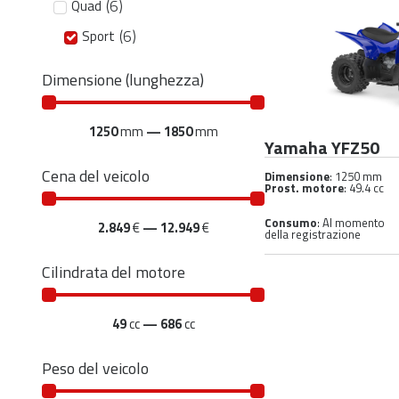
(
6
)
Quad
(
6
)
Sport
Dimensione (lunghezza)
1250
mm
—
1850
mm
Yamaha YFZ50
Cena del veicolo
Dimensione
: 1250 mm
Prost. motore
: 49.4 cc
Consumo
: Al momento
2.849
€
—
12.949
€
della registrazione
Cilindrata del motore
49
cc
—
686
cc
Peso del veicolo