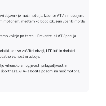
Prvi dejavnik je moč motorja. Izberite ATV z motorjem,
jšim motorjem, medtem ko bodo izkušeni vozniki morda
rno vožnjo po terenu. Preverite, ali ATV ponuja
atki, kot so zaščitni okvirji, LED luči in dodatni
dodatno varnost in udobje.
ijo vrhunsko zmogljivost, prilagodljivost in
ri športnega ATV-ja bodite pozorni na moč motorja,