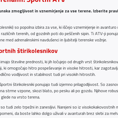
unska zmogljivost in vznemirjenje za vse terene. Izberite prav
kolesniki) so popolna izbira za vse, ki iščejo vznemirjenje in avanturo
različnih terenih, od gozdnih poti do peščenih sipin. Ti ATV-ji ponu
ljene med adrenalinskimi navdušenci in ljubitelji terenske vožnje.
rtnih štirikolesnikov
i imajo številne prednosti, ki jih ločujejo od drugih vrst štirikolesn
, ki omogočajo hitro pospeševanje in visoke hitrosti, kar zagotavlja
čno vodljivost in stabilnost tudi pri visokih hitrostih.
portni štirikolesniki ponujajo tudi izjemno prilagodljivost. So zasno
 na strme vzpone, skozi blato, po pesku ali po gozdu. Njihove rob
e glede na vrsto terena.
i so tudi zelo trpežni in zanesljivi. Narejeni so iz visokokakovostni
 pomeni, da boste lahko dolgo uživali v avanturah brez skrbi za me