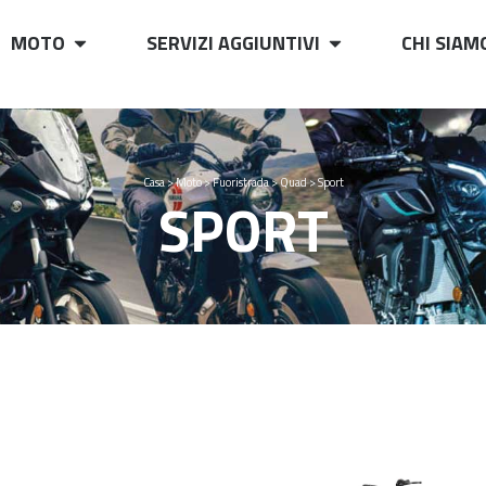
MOTO
SERVIZI AGGIUNTIVI
CHI SIAM
Casa
>
Moto
>
Fuoristrada
>
Quad
>
Sport
SPORT