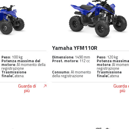
Yamaha YFM110R
Peso
: 100 kg
Dimensione
: 1490 mm
Peso
: 120 kg
Potenza massima del
Prost. motore
: 112 cc
Potenza massima
motore
: Al momento della
motore
: Al momen
registrazione
registrazione
Trasmissione
Consumo
: Al momento
Trasmissione
finale
Catena
della registrazione
finale
Catena
Guarda di
Guarda 
più
più