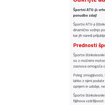
Športni ATV-ji: vrh
ponudbo zdaj!
Športni ATV-ji (štiri
dinamično vožnjo po 
kar jih naredi priljub
Prednosti špo
Športni štirikolesnik
so z močnimi motorji
zasnova omogoča odli
Poleg zmogljivosti, š
lahko z njimi podate
oprijem in udobje, n
Športni štirikolesnik
Njihova vzdržljivost