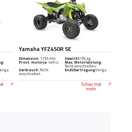
Yamaha YFZ450R SE
Dimension
: 1795 mm
Gewicht
184 kg
ng
:
Prost. motorja
: 449 cc
Max. Motorleistung
:
Nicht einschreiben
eriga
Verbrauch
: Nicht
Endübertragung
Veriga
einschreiben
al
Schau mal
mehr