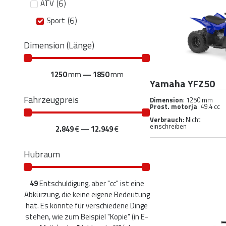
(
6
)
ATV
(
6
)
Sport
Dimension (Länge)
1250
mm
—
1850
mm
Yamaha YFZ50
Fahrzeugpreis
Dimension
: 1250 mm
Prost. motorja
: 49.4 cc
Verbrauch
: Nicht
einschreiben
2.849
€
—
12.949
€
Hubraum
49
Entschuldigung, aber "cc" ist eine
Abkürzung, die keine eigene Bedeutung
hat. Es könnte für verschiedene Dinge
stehen, wie zum Beispiel "Kopie" (in E-