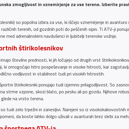
unska zmogljivost in vznemirjenje za vse terene. Izberite prav
kolesniki) so popolna izbira za vse, ki iščejo vznemirjenje in avanturo
različnih terenih, od gozdnih poti do peščenih sipin. Ti ATV-ji ponu
ljene med adrenalinskimi navdušenci in ljubitelji terenske vožnje.
rtnih štirikolesnikov
i imajo številne prednosti, ki jih ločujejo od drugih vrst štirikolesn
, ki omogočajo hitro pospeševanje in visoke hitrosti, kar zagotavlja
čno vodljivost in stabilnost tudi pri visokih hitrostih.
portni štirikolesniki ponujajo tudi izjemno prilagodljivost. So zasno
 na strme vzpone, skozi blato, po pesku ali po gozdu. Njihove rob
e glede na vrsto terena.
i so tudi zelo trpežni in zanesljivi. Narejeni so iz visokokakovostni
 pomeni, da boste lahko dolgo uživali v avanturah brez skrbi za me
ga športnega ATV-ja