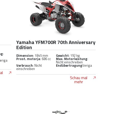
Yamaha YFM700R 70th Anniversary
Edition
ng
:
Dimension
: 1845 mm
Gewicht
: 192 kg
Prost. motorja
: 686 cc
Max. Motorleistung
:
eriga
Nicht einschreiben
Verbrauch
: Nicht
Endübertragung
Veriga
einschreiben
al
Schau mal
mehr