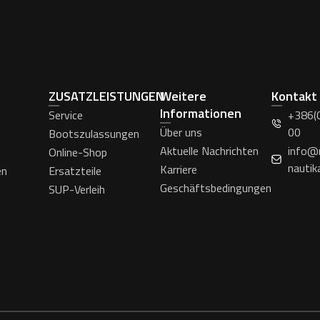
ZUSATZLEISTUNGEN
Weitere
Kontakt
Informationen
Service
+386(
Über uns
00
Bootszulassungen
Aktuelle Nachrichten
info@
Online-Shop
nautik
Karriere
en
Ersatzteile
Geschäftsbedingungen
SUP-Verleih