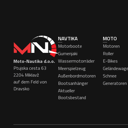
NAVTIKA
MOTO
Motorboote
Motoren
Gumenjaki
Roller
Wassermotorräder
E-Bikes
Moto-Nautika d.o.o.
Ptujska cesta 63
Meerspielzeug
Geländewag
2204 Miklavž
Außenbordmotoren
Schnee
auf dem Feld von
Bootsanhänger
Generatoren
Dravsko
Aktueller
Bootsbestand