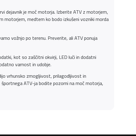
Prvi dejavnik je moč motorja. Izberite ATV z motorjem,
jšim motorjem, medtem ko bodo izkušeni vozniki morda
rno vožnjo po terenu. Preverite, ali ATV ponuja
atki, kot so zaščitni okvirji, LED luči in dodatni
dodatno varnost in udobje.
ijo vrhunsko zmogljivost, prilagodljivost in
ri športnega ATV-ja bodite pozorni na moč motorja,