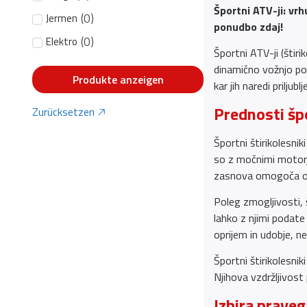
Športni ATV-ji: vrh
(
0
)
Jermen
ponudbo zdaj!
(
0
)
Elektro
Športni ATV-ji (štiri
dinamično vožnjo po 
Produkte anzeigen
kar jih naredi priljub
Prednosti špo
Zurücksetzen
Športni štirikolesnik
so z močnimi motorji
zasnova omogoča odli
Poleg zmogljivosti, š
lahko z njimi podate
oprijem in udobje, n
Športni štirikolesnik
Njihova vzdržljivost
Izbira prave