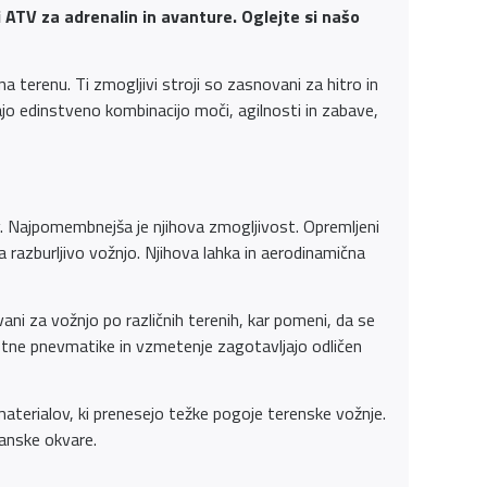
i ATV za adrenalin in avanture. Oglejte si našo
 na terenu. Ti zmogljivi stroji so zasnovani za hitro in
jajo edinstveno kombinacijo moči, agilnosti in zabave,
ikov. Najpomembnejša je njihova zmogljivost. Opremljeni
 razburljivo vožnjo. Njihova lahka in aerodinamična
vani za vožnjo po različnih terenih, kar pomeni, da se
ustne pnevmatike in vzmetenje zagotavljajo odličen
h materialov, ki prenesejo težke pogoje terenske vožnje.
hanske okvare.