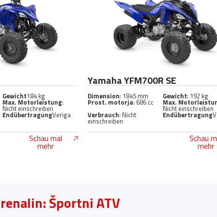
R
Yamaha YFM700R SE
Gewicht
184 kg
Dimension
: 1845 mm
Gewicht
: 192 kg
Max. Motorleistung
:
Prost. motorja
: 686 cc
Max. Motorleistu
Nicht einschreiben
Nicht einschreiben
Endübertragung
Veriga
Verbrauch
: Nicht
Endübertragung
V
einschreiben
Schau mal
Schau m
mehr
mehr
drenalin: Športni ATV