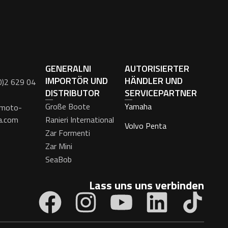
GENERALNI
AUTORISIERTER
IMPORTÖR UND
HÄNDLER UND
0)2 629 04
DISTRIBUTOR
SERVICEPARTNER
Große Boote
Yamaha
moto-
a.com
Ranieri International
Volvo Penta
Zar Formenti
Zar Mini
SeaBob
Lass uns uns verbinden