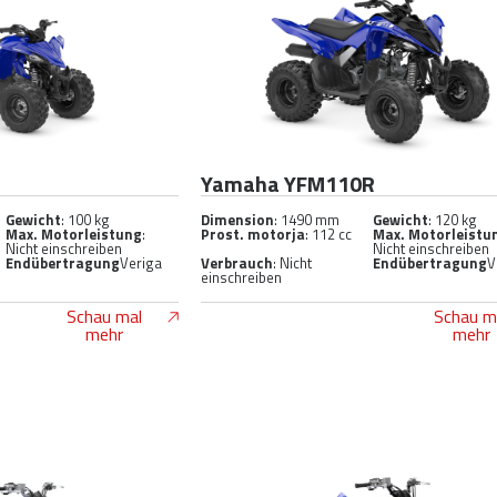
Yamaha YFM110R
Gewicht
: 100 kg
Dimension
: 1490 mm
Gewicht
: 120 kg
Max. Motorleistung
:
Prost. motorja
: 112 cc
Max. Motorleistu
Nicht einschreiben
Nicht einschreiben
Endübertragung
Veriga
Verbrauch
: Nicht
Endübertragung
V
einschreiben
Schau mal
Schau m
mehr
mehr