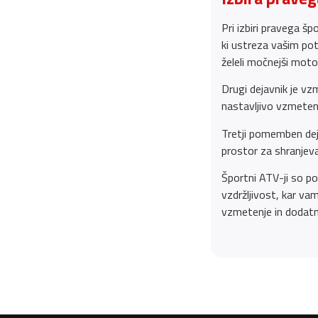
Pri izbiri pravega š
ki ustreza vašim po
želeli močnejši moto
Drugi dejavnik je v
nastavljivo vzmeten
Tretji pomemben dejav
prostor za shranjeva
Športni ATV-ji so po
vzdržljivost, kar v
vzmetenje in dodatn