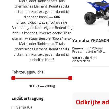
Mails) oder "Kohlenstoff" (als
chemisches Element).Könntest du
bitte mehr Kontext geben, damit ich
dir helfen kann?
—
686
Entschuldigung, aber "cc" ist eine
Abkürzung, die keine eigene Bedeutung
hat. Es könnte für verschiedene Dinge
stehen, wie zum Beispiel "Kopie" (in E-
Yamaha YFZ450
Mails) oder "Kohlenstoff" (als
Dimension
: 1795 mm
chemisches Element).Könntest du
Prost. motorja
: 449 cc
bitte mehr Kontext geben, damit ich
Verbrauch
: Nicht
dir helfen kann?
einschreiben
Fahrzeuggewicht
100
kg
—
200
kg
Endübertragung
Odkrijte a
(
6
)
Veriga