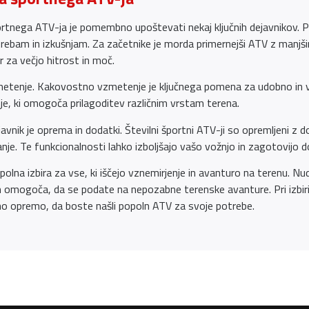
portnega ATV-ja je pomembno upoštevati nekaj ključnih dejavnikov. 
trebam in izkušnjam. Za začetnike je morda primernejši ATV z man
r za večjo hitrost in moč.
zmetenje. Kakovostno vzmetenje je ključnega pomena za udobno in va
je, ki omogoča prilagoditev različnim vrstam terena.
nik je oprema in dodatki. Številni športni ATV-ji so opremljeni z dod
nje. Te funkcionalnosti lahko izboljšajo vašo vožnjo in zagotovijo 
polna izbira za vse, ki iščejo vznemirjenje in avanturo na terenu. Nud
am omogoča, da se podate na nepozabne terenske avanture. Pri izbi
o opremo, da boste našli popoln ATV za svoje potrebe.