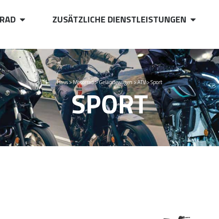
RAD
ZUSÄTZLICHE DIENSTLEISTUNGEN
Haus
>
Motorrad
>
Geländewagen
>
ATV
>
Sport
SPORT