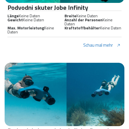
Podvodni skuter Jobe Infinity
Länge
Keine Daten
Breite
Keine Daten
Gewicht
Keine Daten
Anzahl der Personen
Keine
Daten
Max. Motorleistung
Keine
Kraftstoffbehälter
Keine Daten
Daten
Schau mal mehr