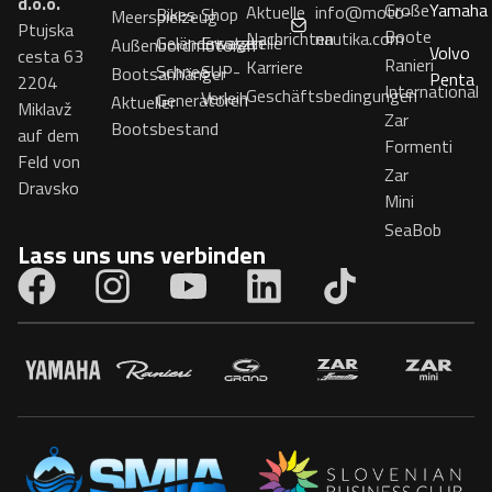
d.o.o.
Große
Yamaha
Aktuelle
info@moto-
Bikes
Shop
Meerspielzeug
Ptujska
Boote
Nachrichten
nautika.com
Geländewagen
Ersatzteile
Außenbordmotoren
Volvo
cesta 63
Ranieri
Karriere
Schnee
SUP-
Bootsanhänger
Penta
2204
International
Geschäftsbedingungen
Verleih
Generatoren
Aktueller
Miklavž
Zar
Bootsbestand
auf dem
Formenti
Feld von
Zar
Dravsko
Mini
SeaBob
Lass uns uns verbinden