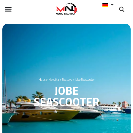
Haus
>
Navtika
>
Seatoys
>
Jobe Seascooter
JOBE
SEASCOOTER