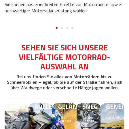
Sie können aus einer breiten Palette von Motorrädern sowie
hochwertiger Motorradausrüstung wählen.
SEHEN SIE SICH UNSERE
VIELFÄLTIGE MOTORRAD-
AUSWAHL AN
Bei uns finden Sie alles von Motorrädern bis zu
Schneemobilen – egal, ob Sie auf der Straße fahren, sich
über Waldwege oder verschneite Hänge jagen wollen.
MOTOREN
ROLLER
GELÄNDEWAGEN
SNEG
GENER
Alle
Alle
Alles
Alles
Alle
Motoren
Roller
für
für den
Generatoren
Offroad
Schnee