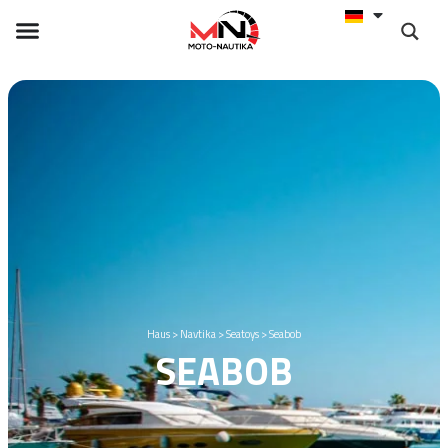
Haus
>
Navtika
>
Seatoys
>
Seabob
SEABOB