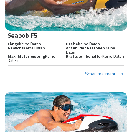
Seabob F5
Länge
Keine Daten
Breite
Keine Daten
Gewicht
Keine Daten
Anzahl der Personen
Keine
Daten
Max. Motorleistung
Keine
Kraftstoffbehälter
Keine Daten
Daten
Schau mal mehr