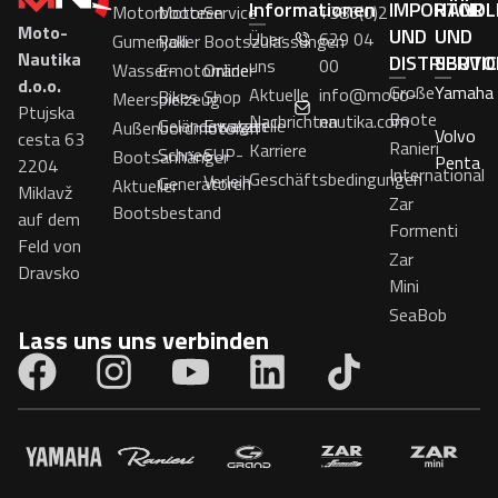
Informationen
IMPORTÖR
HÄNDL
Motorboote
Motoren
Service
+386(0)2
Moto-
UND
UND
Über
629 04
Gumenjaki
Roller
Bootszulassungen
Nautika
DISTRIBUTO
SERVI
uns
00
Wassermotorräder
E-
Online-
d.o.o.
Große
Yamaha
Aktuelle
info@moto-
Bikes
Shop
Meerspielzeug
Ptujska
Boote
Nachrichten
nautika.com
Geländewagen
Ersatzteile
Außenbordmotoren
Volvo
cesta 63
Ranieri
Karriere
Schnee
SUP-
Bootsanhänger
Penta
2204
International
Geschäftsbedingungen
Verleih
Generatoren
Aktueller
Miklavž
Zar
Bootsbestand
auf dem
Formenti
Feld von
Zar
Dravsko
Mini
SeaBob
Lass uns uns verbinden