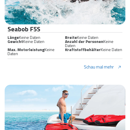
Seabob F5S
Länge
Keine Daten
Breite
Keine Daten
Gewicht
Keine Daten
Anzahl der Personen
Keine
Daten
Max. Motorleistung
Keine
Kraftstoffbehälter
Keine Daten
Daten
Schau mal mehr