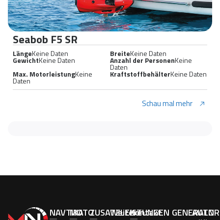
Seabob F5 SR
Länge
Keine Daten
Breite
Keine Daten
Gewicht
Keine Daten
Anzahl der Personen
Keine
Daten
Max. Motorleistung
Keine
Kraftstoffbehälter
Keine Daten
Daten
Schau mal mehr
NAVTIKA
MOTO
ZUSATZLEISTUNGEN
Weitere
Kontakt
GENERALNI
AUTOR