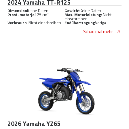
2024 Yamaha TT-R125
Dimension
Keine Daten
Gewicht
Keine Daten
Prost. motorja
125 cm³
Max. Motorleistung
: Nicht
einschreiben
Verbrauch
: Nicht einschreiben
Endübertragung
Veriga
Schau mal mehr
2026 Yamaha YZ65