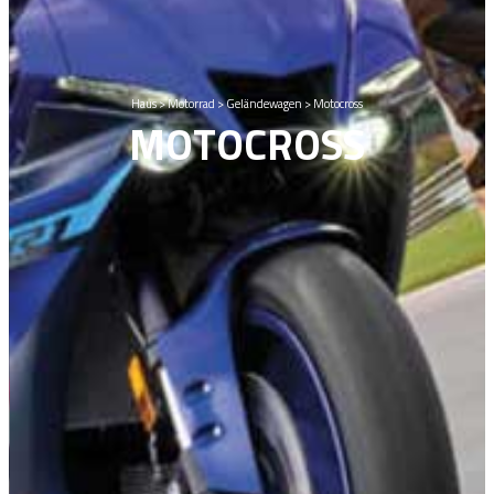
Haus
>
Motorrad
>
Geländewagen
>
Motocross
MOTOCROSS