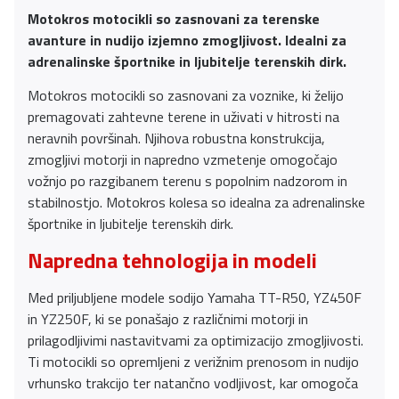
Motokros motocikli so zasnovani za terenske
avanture in nudijo izjemno zmogljivost. Idealni za
adrenalinske športnike in ljubitelje terenskih dirk.
Motokros motocikli so zasnovani za voznike, ki želijo
premagovati zahtevne terene in uživati v hitrosti na
neravnih površinah. Njihova robustna konstrukcija,
zmogljivi motorji in napredno vzmetenje omogočajo
vožnjo po razgibanem terenu s popolnim nadzorom in
stabilnostjo. Motokros kolesa so idealna za adrenalinske
športnike in ljubitelje terenskih dirk.
Napredna tehnologija in modeli
Med priljubljene modele sodijo Yamaha TT-R50, YZ450F
in YZ250F, ki se ponašajo z različnimi motorji in
prilagodljivimi nastavitvami za optimizacijo zmogljivosti.
Ti motocikli so opremljeni z verižnim prenosom in nudijo
vrhunsko trakcijo ter natančno vodljivost, kar omogoča