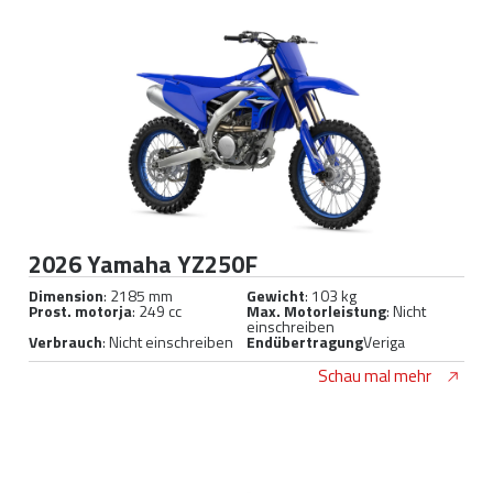
2026 Yamaha YZ250F
Dimension
: 2185 mm
Gewicht
: 103 kg
Prost. motorja
: 249 cc
Max. Motorleistung
: Nicht
einschreiben
Verbrauch
: Nicht einschreiben
Endübertragung
Veriga
Schau mal mehr