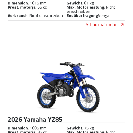
Dimension
: 1615 mm
Gewicht
: 61 kg
Prost. motorja
: 65 cc
Max. Motorleistung
: Nicht
einschreiben
Verbrauch
: Nicht einschreiben
Endübertragung
Veriga
Schau mal mehr
2026 Yamaha YZ85
Dimension
: 1895 mm
Gewicht
: 75 kg
Prost. motorja
: 85 cc
Max. Motorleistung
: Nicht