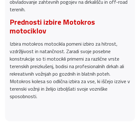
obvladovanje zahtevnih pogojev na dirkališču in off-road
terenih.
Prednosti izbire Motokros
motociklov
Izbira motokros motocikla pomeni izbiro za hitrost,
vzdržljivost in natančnost. Zaradi svoje posebne
konstrukcije so ti motocikli primerni za različne vrste
terenskih preizkušenj, bodisi na profesionalnih dirkah ali
rekreativnih vožnjah po gozdnih in blatnih poteh.
Motokros kolesa so odlična izbira za vse, ki iščejo izzive v
terenski vožnji in želijo izboljšati svoje vozniške
sposobnosti.