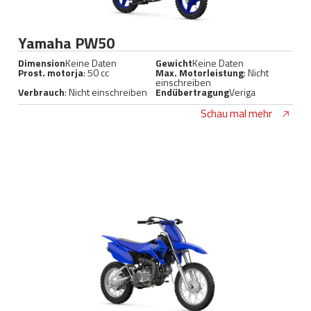
Yamaha PW50
Dimension
Keine Daten
Gewicht
Keine Daten
Prost. motorja
: 50 cc
Max. Motorleistung
: Nicht
einschreiben
Verbrauch
: Nicht einschreiben
Endübertragung
Veriga
Schau mal mehr