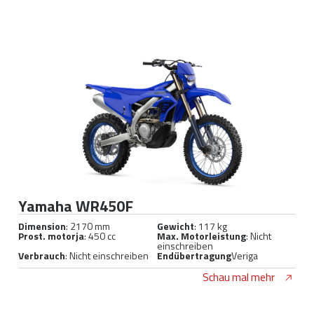
Yamaha WR450F
Dimension
: 2170 mm
Gewicht
: 117 kg
Prost. motorja
: 450 cc
Max. Motorleistung
: Nicht
einschreiben
Verbrauch
: Nicht einschreiben
Endübertragung
Veriga
Schau mal mehr