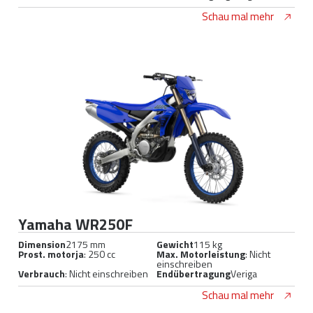
Schau mal mehr
Yamaha WR250F
Dimension
2175 mm
Gewicht
115 kg
Prost. motorja
: 250 cc
Max. Motorleistung
: Nicht
einschreiben
Verbrauch
: Nicht einschreiben
Endübertragung
Veriga
Schau mal mehr