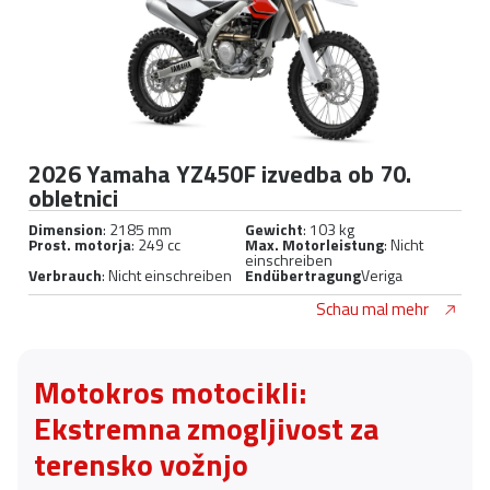
2026 Yamaha YZ450F izvedba ob 70.
obletnici
Dimension
: 2185 mm
Gewicht
: 103 kg
Prost. motorja
: 249 cc
Max. Motorleistung
: Nicht
einschreiben
Verbrauch
: Nicht einschreiben
Endübertragung
Veriga
Schau mal mehr
Motokros motocikli:
Ekstremna zmogljivost za
terensko vožnjo