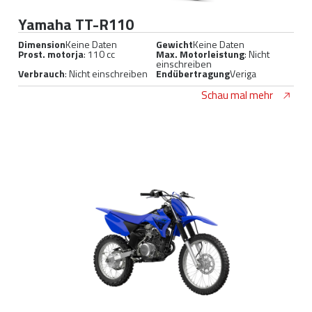
Yamaha TT-R110
Dimension
Keine Daten
Gewicht
Keine Daten
Prost. motorja
: 110 cc
Max. Motorleistung
: Nicht
einschreiben
Verbrauch
: Nicht einschreiben
Endübertragung
Veriga
Schau mal mehr