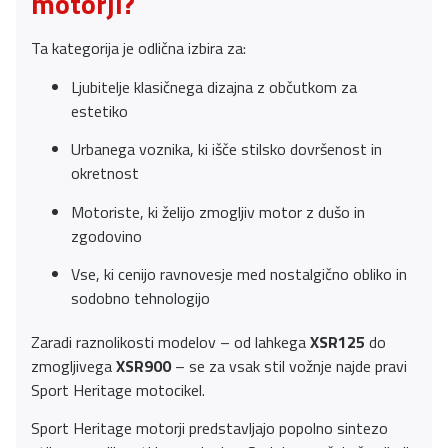
motorji?
Ta kategorija je odlična izbira za:
Ljubitelje klasičnega dizajna z občutkom za
estetiko
Urbanega voznika, ki išče stilsko dovršenost in
okretnost
Motoriste, ki želijo zmogljiv motor z dušo in
zgodovino
Vse, ki cenijo ravnovesje med nostalgično obliko in
sodobno tehnologijo
Zaradi raznolikosti modelov – od lahkega
XSR125
do
zmogljivega
XSR900
– se za vsak stil vožnje najde pravi
Sport Heritage motocikel.
Sport Heritage motorji predstavljajo popolno sintezo