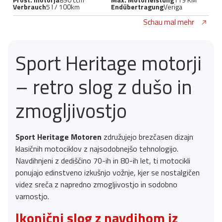
Verbrauch
5 l / 100km
Endübertragung
Veriga
Schau mal mehr
Sport Heritage motorji
– retro slog z dušo in
zmogljivostjo
Sport Heritage Motoren
združujejo brezčasen dizajn
klasičnih motociklov z najsodobnejšo tehnologijo.
Navdihnjeni z dediščino 70-ih in 80-ih let, ti motocikli
ponujajo edinstveno izkušnjo vožnje, kjer se nostalgičen
videz sreča z napredno zmogljivostjo in sodobno
varnostjo.
Ikonični slog z navdihom iz