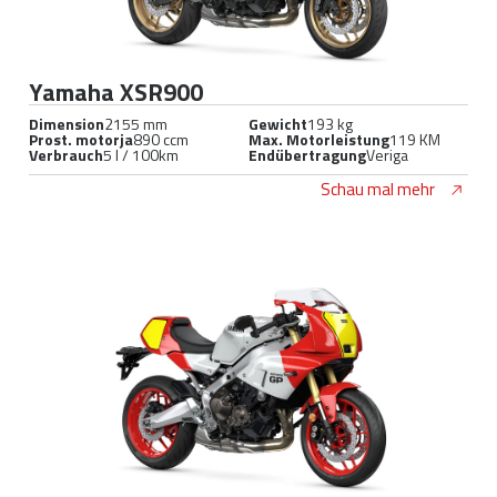
Yamaha XSR900
Dimension
2155 mm
Gewicht
193 kg
Prost. motorja
890 ccm
Max. Motorleistung
119 KM
Verbrauch
5 l / 100km
Endübertragung
Veriga
Schau mal mehr