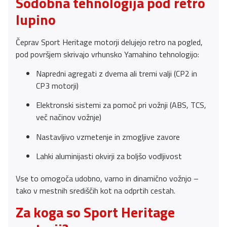
Sodobna tehnologija pod retro
lupino
Čeprav Sport Heritage motorji delujejo retro na pogled,
pod površjem skrivajo vrhunsko Yamahino tehnologijo:
Napredni agregati z dvema ali tremi valji (CP2 in
CP3 motorji)
Elektronski sistemi za pomoč pri vožnji (ABS, TCS,
več načinov vožnje)
Nastavljivo vzmetenje in zmogljive zavore
Lahki aluminijasti okvirji za boljšo vodljivost
Vse to omogoča udobno, varno in dinamično vožnjo –
tako v mestnih središčih kot na odprtih cestah.
Za koga so Sport Heritage