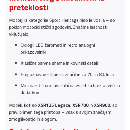
preteklosti
Motorji iz kategorije Sport Heritage niso le vozila – so
poklon motociklistični zgodovini. Značilne lastnosti
vključujejo:
Okrogli LED žarometi in retro analogni
prikazovalniki
Klasične barvne sheme in kovinski detajli
Prepoznavne silhuete, značilne za 70. in 80. leta
Minimalistična in avtentična estetika brez odvečnih
dodatkov
Modeli, kot so
XSR125 Legacy
,
XSR700
in
XSR900
, so
pravi primeri tega pristopa – vsak s svojim značajem,
zmogljivostjo in slogom.