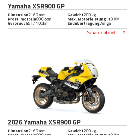
Yamaha XSR900 GP
Dimension
2160 mm
Gewicht
200 kg
Prost. motorja
890 ccm
Max. Motorleistung
119 KM
Verbrauch
5 l / 100km
Endübertragung
Veriga
Schau mal mehr
2026 Yamaha XSR900 GP
Dimension
2160 mm
Gewicht
200 kg
Prost. motorja
890 ccm
Max. Motorleistung
119 KM