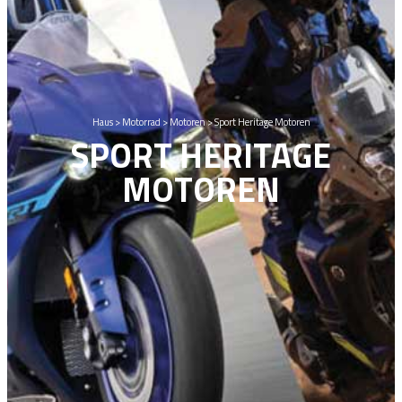
Haus
>
Motorrad
>
Motoren
>
Sport Heritage Motoren
SPORT HERITAGE
MOTOREN