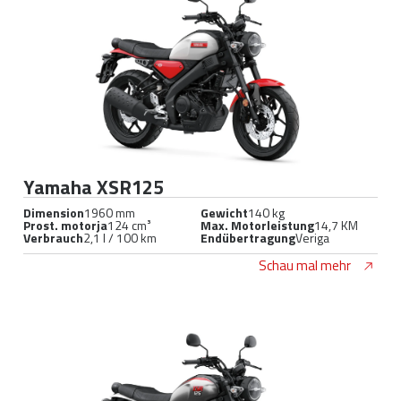
Yamaha XSR125
Dimension
1960 mm
Gewicht
140 kg
Prost. motorja
124 cm³
Max. Motorleistung
14,7 KM
Verbrauch
2,1 l / 100 km
Endübertragung
Veriga
Schau mal mehr