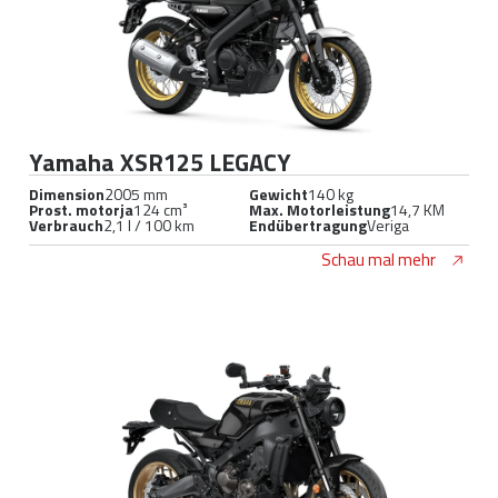
Yamaha XSR125 LEGACY
Dimension
2005 mm
Gewicht
140 kg
Prost. motorja
124 cm³
Max. Motorleistung
14,7 KM
Verbrauch
2,1 l / 100 km
Endübertragung
Veriga
Schau mal mehr