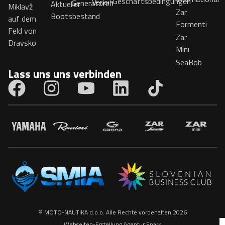
Geschäftsbedingungen
Verleih
Generatoren
Aktueller
Miklavž
Zar
Bootsbestand
auf dem
Formenti
Feld von
Zar
Dravsko
Mini
SeaBob
Lass uns uns verbinden
© MOTO-NAUTIKA d.o.o. Alle Rechte vorbehalten 2026
Webseiten-Erstellung
Agentur Spark