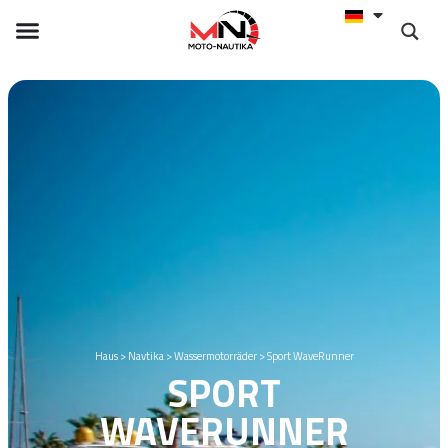
Haus
>
Navtika
>
Wassermotorräder
>
Sport WaveRunner
SPORT
WAVERUNNER