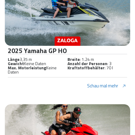
2025 Yamaha GP HO
Länge
3,35 m
Breite
: 1.24 m
Gewicht
Keine Daten
Anzahl der Personen
: 3
Max. Motorleistung
Keine
Kraftstoffbehälter
: 70 l
Daten
Schau mal mehr