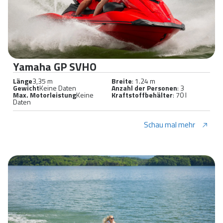
Yamaha GP SVHO
Länge
3,35 m
Breite
: 1.24 m
Gewicht
Keine Daten
Anzahl der Personen
: 3
Max. Motorleistung
Keine
Kraftstoffbehälter
: 70 l
Daten
Schau mal mehr