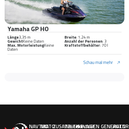
Yamaha GP HO
Länge
3,35 m
Breite
: 1.24 m
Gewicht
Keine Daten
Anzahl der Personen
: 3
Max. Motorleistung
Keine
Kraftstoffbehälter
: 70 l
Daten
Schau mal mehr
NAVTIKA
MOTO
ZUSATZLEISTUNGEN
Weitere
Kontakt
GENERALNI
AUTOR