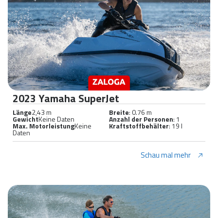
2023 Yamaha SuperJet
Länge
2,43 m
Breite
: 0.76 m
Gewicht
Keine Daten
Anzahl der Personen
: 1
Max. Motorleistung
Keine
Kraftstoffbehälter
: 19 l
Daten
Schau mal mehr