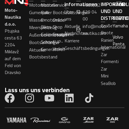
Informationen
IMPORTÖR
HÄNDL
Motorboote
Motoren
Service
+386(0)2
Moto-
UND
UND
Über
629 04
Gumenjaki
Roller
Bootszulassungen
Nautika
DISTRIBUTO
SERVI
uns
00
Wassermotorräder
E-
Online-
d.o.o.
Große
Yamaha
Aktuelle
info@moto-
Bikes
Shop
Meerspielzeug
Ptujska
Boote
Nachrichten
nautika.com
Geländewagen
Ersatzteile
Außenbordmotoren
Volvo
cesta 63
Ranieri
Karriere
Schnee
SUP-
Bootsanhänger
Penta
2204
International
Geschäftsbedingungen
Verleih
Generatoren
Aktueller
Miklavž
Zar
Bootsbestand
auf dem
Formenti
Feld von
Zar
Dravsko
Mini
SeaBob
Lass uns uns verbinden