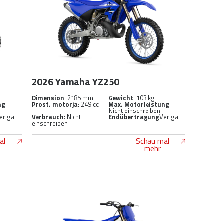
2026 Yamaha YZ250
Dimension
: 2185 mm
Gewicht
: 103 kg
ng
:
Prost. motorja
: 249 cc
Max. Motorleistung
:
Nicht einschreiben
eriga
Verbrauch
: Nicht
Endübertragung
Veriga
einschreiben
al
Schau mal
mehr