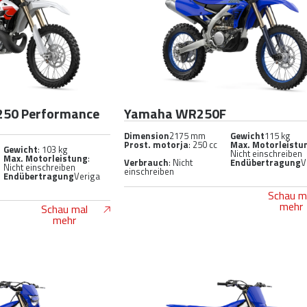
250 Performance
Yamaha WR250F
Dimension
2175 mm
Gewicht
115 kg
Prost. motorja
: 250 cc
Max. Motorleistu
Gewicht
: 103 kg
Nicht einschreiben
Max. Motorleistung
:
Verbrauch
: Nicht
Endübertragung
V
Nicht einschreiben
einschreiben
Endübertragung
Veriga
Schau m
mehr
Schau mal
mehr