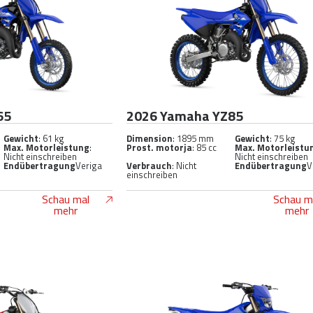
65
2026 Yamaha YZ85
Gewicht
: 61 kg
Dimension
: 1895 mm
Gewicht
: 75 kg
Max. Motorleistung
:
Prost. motorja
: 85 cc
Max. Motorleistu
Nicht einschreiben
Nicht einschreiben
Endübertragung
Veriga
Verbrauch
: Nicht
Endübertragung
V
einschreiben
Schau mal
Schau m
mehr
mehr