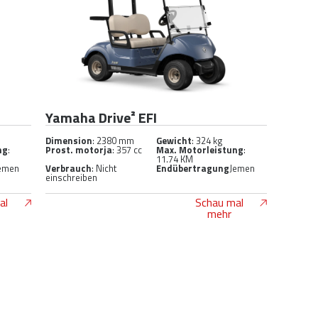
Yamaha Drive² EFI
Dimension
: 2380 mm
Gewicht
: 324 kg
ng
:
Prost. motorja
: 357 cc
Max. Motorleistung
:
11.74 KM
emen
Verbrauch
: Nicht
Endübertragung
Jemen
einschreiben
al
Schau mal
mehr