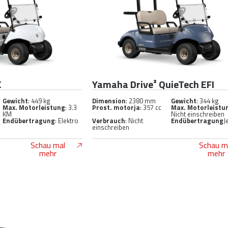
C
Yamaha Drive² QuieTech EFI
Gewicht
: 449 kg
Dimension
: 2380 mm
Gewicht
: 344 kg
Max. Motorleistung
: 3.3
Prost. motorja
: 357 cc
Max. Motorleistu
KM
Nicht einschreiben
Endübertragung
: Elektro
Verbrauch
: Nicht
Endübertragung
J
einschreiben
Schau mal
Schau m
mehr
mehr