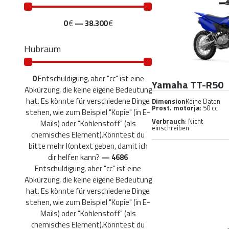
0
€
—
38.300
€
Hubraum
0
Entschuldigung, aber "cc" ist eine
Yamaha TT-R50
Abkürzung, die keine eigene Bedeutung
hat. Es könnte für verschiedene Dinge
Dimension
Keine Daten
Prost. motorja
: 50 cc
stehen, wie zum Beispiel "Kopie" (in E-
Verbrauch
: Nicht
Mails) oder "Kohlenstoff" (als
einschreiben
chemisches Element).Könntest du
bitte mehr Kontext geben, damit ich
dir helfen kann?
—
4686
Entschuldigung, aber "cc" ist eine
Abkürzung, die keine eigene Bedeutung
hat. Es könnte für verschiedene Dinge
stehen, wie zum Beispiel "Kopie" (in E-
Mails) oder "Kohlenstoff" (als
chemisches Element).Könntest du