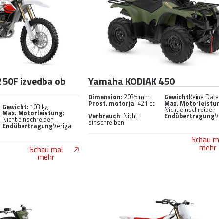
50F izvedba ob
Yamaha KODIAK 450
Dimension
: 2035 mm
Gewicht
Keine Dat
Prost. motorja
: 421 cc
Max. Motorleistu
Gewicht
: 103 kg
Nicht einschreiben
Max. Motorleistung
:
Verbrauch
: Nicht
Endübertragung
V
Nicht einschreiben
einschreiben
Endübertragung
Veriga
Schau m
mehr
Schau mal
mehr