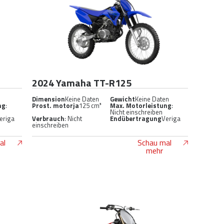
2024 Yamaha TT-R125
Dimension
Keine Daten
Gewicht
Keine Daten
ng
:
Prost. motorja
125 cm³
Max. Motorleistung
:
Nicht einschreiben
eriga
Verbrauch
: Nicht
Endübertragung
Veriga
einschreiben
al
Schau mal
mehr