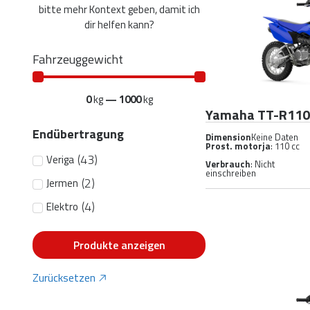
bitte mehr Kontext geben, damit ich
dir helfen kann?
Fahrzeuggewicht
0
kg
—
1000
kg
Yamaha TT-R110
Endübertragung
Dimension
Keine Daten
Prost. motorja
: 110 cc
(
43
)
Veriga
Verbrauch
: Nicht
einschreiben
(
2
)
Jermen
(
4
)
Elektro
Produkte anzeigen
Zurücksetzen