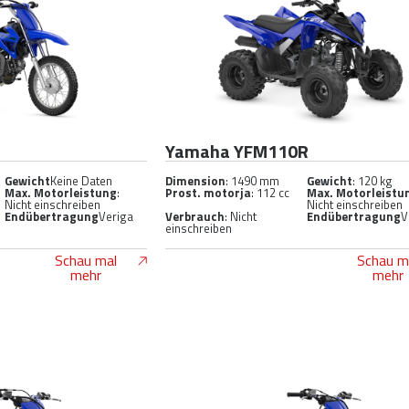
Yamaha YFM110R
Gewicht
Keine Daten
Dimension
: 1490 mm
Gewicht
: 120 kg
Max. Motorleistung
:
Prost. motorja
: 112 cc
Max. Motorleistu
Nicht einschreiben
Nicht einschreiben
Endübertragung
Veriga
Verbrauch
: Nicht
Endübertragung
V
einschreiben
Schau mal
Schau m
mehr
mehr