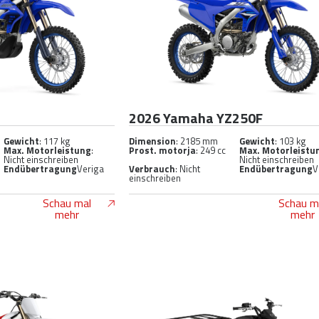
2026 Yamaha YZ250F
Gewicht
: 117 kg
Dimension
: 2185 mm
Gewicht
: 103 kg
Max. Motorleistung
:
Prost. motorja
: 249 cc
Max. Motorleistu
Nicht einschreiben
Nicht einschreiben
Endübertragung
Veriga
Verbrauch
: Nicht
Endübertragung
V
einschreiben
Schau mal
Schau m
mehr
mehr