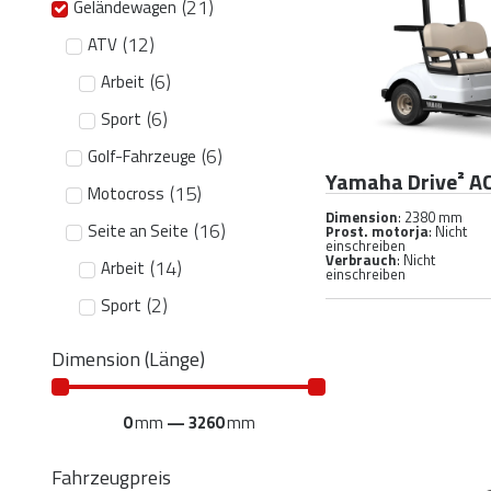
(
21
)
Geländewagen
(
12
)
ATV
(
6
)
Arbeit
(
6
)
Sport
(
6
)
Golf-Fahrzeuge
Yamaha Drive² A
(
15
)
Motocross
Dimension
: 2380 mm
(
16
)
Seite an Seite
Prost. motorja
: Nicht
einschreiben
Verbrauch
: Nicht
(
14
)
Arbeit
einschreiben
(
2
)
Sport
Dimension (Länge)
0
mm
—
3260
mm
Fahrzeugpreis