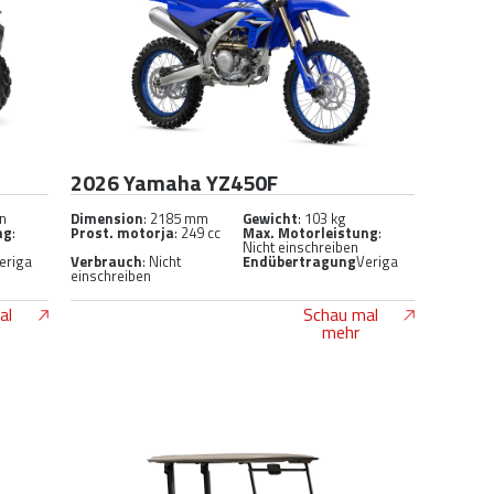
2026 Yamaha YZ450F
en
Dimension
: 2185 mm
Gewicht
: 103 kg
ng
:
Prost. motorja
: 249 cc
Max. Motorleistung
:
Nicht einschreiben
eriga
Verbrauch
: Nicht
Endübertragung
Veriga
einschreiben
al
Schau mal
mehr