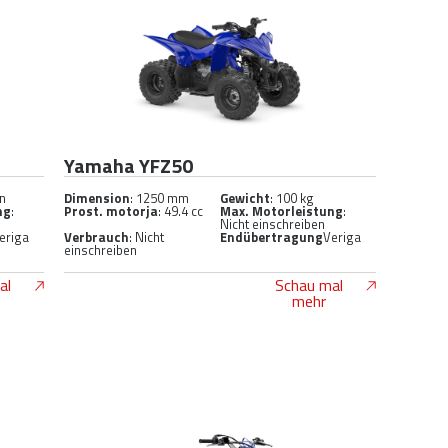
Yamaha YFZ50
en
Dimension
: 1250 mm
Gewicht
: 100 kg
ng
:
Prost. motorja
: 49.4 cc
Max. Motorleistung
:
Nicht einschreiben
eriga
Verbrauch
: Nicht
Endübertragung
Veriga
einschreiben
al
Schau mal
mehr