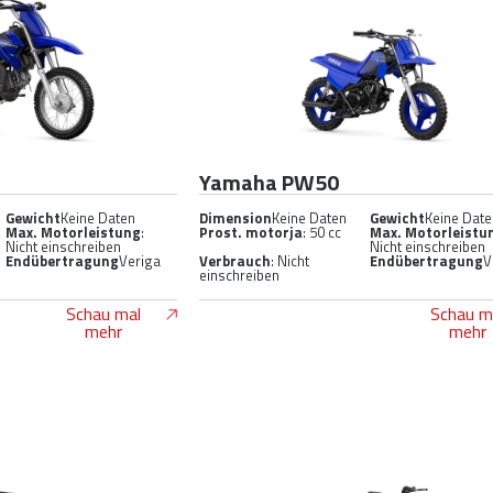
Yamaha PW50
Gewicht
Keine Daten
Dimension
Keine Daten
Gewicht
Keine Dat
Max. Motorleistung
:
Prost. motorja
: 50 cc
Max. Motorleistu
Nicht einschreiben
Nicht einschreiben
Endübertragung
Veriga
Verbrauch
: Nicht
Endübertragung
V
einschreiben
Schau mal
Schau m
mehr
mehr