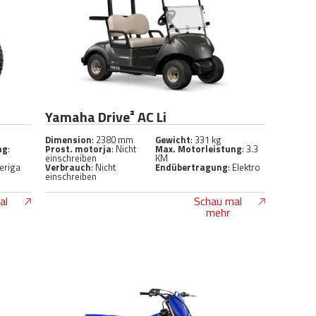
Yamaha Drive² AC Li
Dimension
: 2380 mm
Gewicht
: 331 kg
ng
:
Prost. motorja
: Nicht
Max. Motorleistung
: 3.3
einschreiben
KM
eriga
Verbrauch
: Nicht
Endübertragung
: Elektro
einschreiben
al
Schau mal
mehr