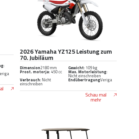
2026 Yamaha YZ125 Leistung zum
70. Jubiläum
ng
:
Dimension
2180 mm
Gewicht
: 109 kg
Prost. motorja
: 450 cc
Max. Motorleistung
:
eriga
Nicht einschreiben
Verbrauch
: Nicht
Endübertragung
Veriga
einschreiben
al
Schau mal
mehr