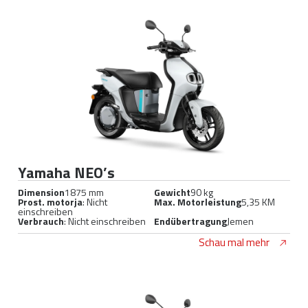
Yamaha NEO’s
Dimension
1875 mm
Gewicht
90 kg
Prost. motorja
: Nicht
Max. Motorleistung
5,35 KM
einschreiben
Verbrauch
: Nicht einschreiben
Endübertragung
Jemen
Schau mal mehr