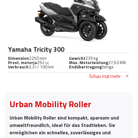
Yamaha Tricity 300
Dimension
2250 mm
Gewicht
239 kg
Prost. motorja
292 cc
Max. Motorleistung
27,63 KM
Verbrauch
3,3 l / 100 km
Endübertragung
Veriga
Schau mal mehr
Urban Mobility Roller
Urban Mobility Roller sind kompakt, sparsam und
umweltfreundlich, ideal für das Stadtleben. Sie
ermöglichen ein schnelles, zuverlässiges und