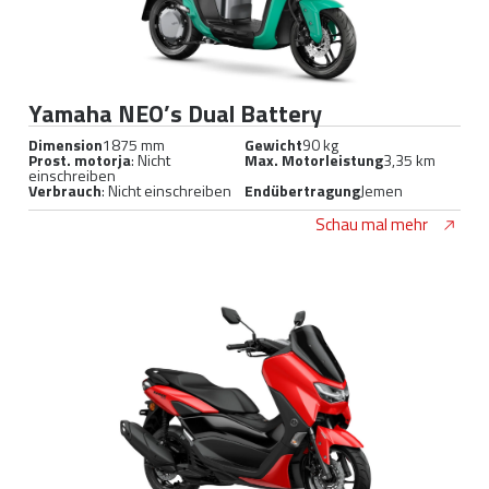
Yamaha NEO’s Dual Battery
Dimension
1875 mm
Gewicht
90 kg
Prost. motorja
: Nicht
Max. Motorleistung
3,35 km
einschreiben
Verbrauch
: Nicht einschreiben
Endübertragung
Jemen
Schau mal mehr