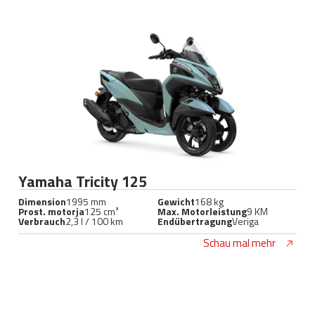
Yamaha Tricity 125
Dimension
1995 mm
Gewicht
168 kg
Prost. motorja
125 cm³
Max. Motorleistung
9 KM
Verbrauch
2,3 l / 100 km
Endübertragung
Veriga
Schau mal mehr