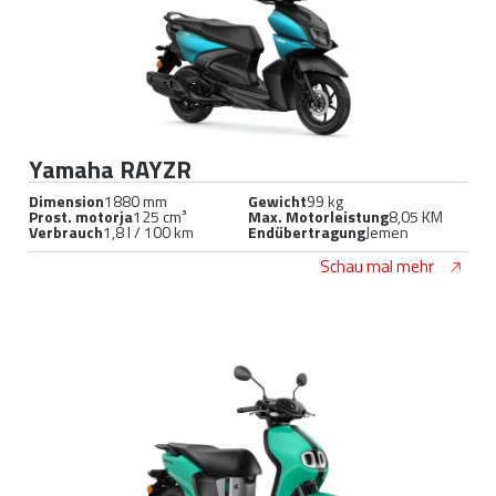
Yamaha RAYZR
Dimension
1880 mm
Gewicht
99 kg
Prost. motorja
125 cm³
Max. Motorleistung
8,05 KM
Verbrauch
1,8 l / 100 km
Endübertragung
Jemen
Schau mal mehr