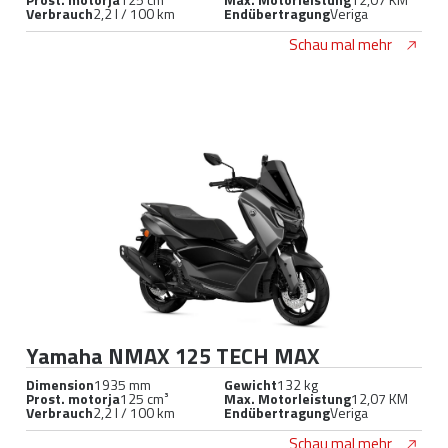
Verbrauch
2,2 l / 100 km
Endübertragung
Veriga
Schau mal mehr
Yamaha NMAX 125 TECH MAX
Dimension
1935 mm
Gewicht
132 kg
Prost. motorja
125 cm³
Max. Motorleistung
12,07 KM
Verbrauch
2,2 l / 100 km
Endübertragung
Veriga
Schau mal mehr