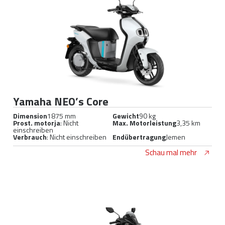
Yamaha NEO’s Core
Dimension
1875 mm
Gewicht
90 kg
Prost. motorja
: Nicht
Max. Motorleistung
3,35 km
einschreiben
Verbrauch
: Nicht einschreiben
Endübertragung
Jemen
Schau mal mehr