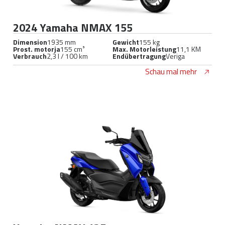
2024 Yamaha NMAX 155
Dimension
1935 mm
Gewicht
155 kg
Prost. motorja
155 cm³
Max. Motorleistung
11,1 KM
Verbrauch
2,3 l / 100 km
Endübertragung
Veriga
Schau mal mehr