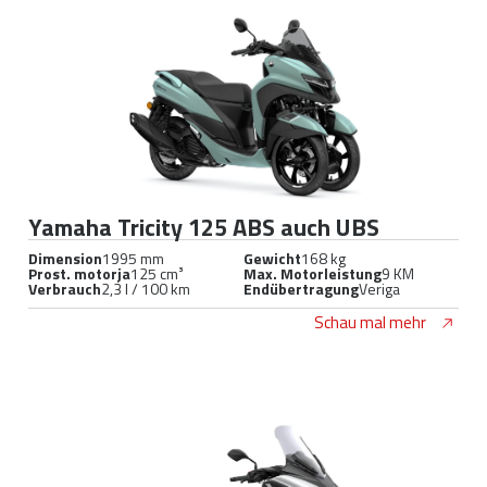
Yamaha Tricity 125 ABS auch UBS
Dimension
1995 mm
Gewicht
168 kg
Prost. motorja
125 cm³
Max. Motorleistung
9 KM
Verbrauch
2,3 l / 100 km
Endübertragung
Veriga
Schau mal mehr