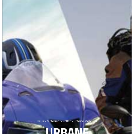
Haus
>
Motorrad
>
Roller
>
Urbane Mobilität
URBANE