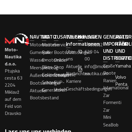
NAVTIKA
MOTO
ZUSATZLEISTUNGEN
Weitere
Kontakt
GENERALNI
AUTOR
Informationen
IMPORTÖR
HÄNDL
Motorboote
Motoren
Service
+386(0)2
Moto-
UND
UND
Über
629 04
Gumenjaki
Roller
Bootszulassungen
Nautika
DISTRIBUTO
SERVI
uns
00
Wassermotorräder
E-
Online-
d.o.o.
Große
Yamaha
Aktuelle
info@moto-
Bikes
Shop
Meerspielzeug
Ptujska
Boote
Nachrichten
nautika.com
Geländewagen
Ersatzteile
Außenbordmotoren
Volvo
cesta 63
Ranieri
Karriere
Schnee
SUP-
Bootsanhänger
Penta
2204
International
Geschäftsbedingungen
Verleih
Generatoren
Aktueller
Miklavž
Zar
Bootsbestand
auf dem
Formenti
Feld von
Zar
Dravsko
Mini
SeaBob
Lass uns uns verbinden