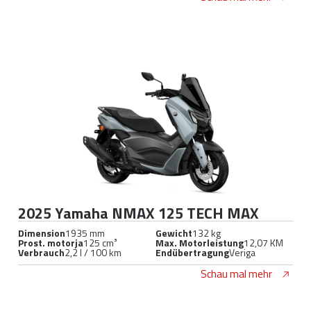
2025 Yamaha NMAX 125 TECH MAX
Dimension
1935 mm
Gewicht
132 kg
Prost. motorja
125 cm³
Max. Motorleistung
12,07 KM
Verbrauch
2,2 l / 100 km
Endübertragung
Veriga
Schau mal mehr