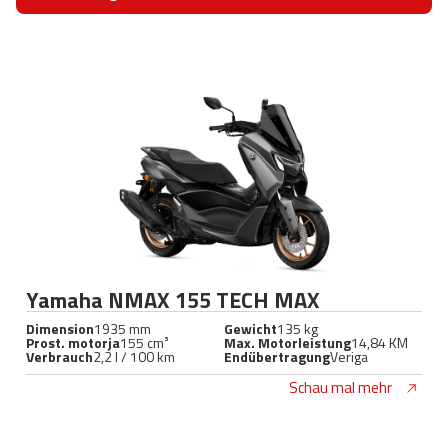
Yamaha NMAX 155 TECH MAX
Dimension
1935 mm
Gewicht
135 kg
Prost. motorja
155 cm³
Max. Motorleistung
14,84 KM
Verbrauch
2,2 l / 100 km
Endübertragung
Veriga
Schau mal mehr