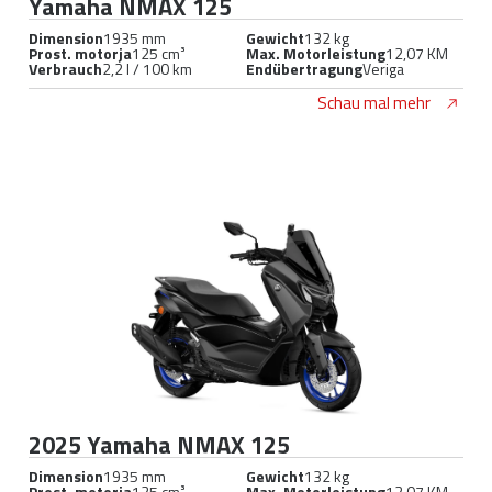
Yamaha NMAX 125
Dimension
1935 mm
Gewicht
132 kg
Prost. motorja
125 cm³
Max. Motorleistung
12,07 KM
Verbrauch
2,2 l / 100 km
Endübertragung
Veriga
Schau mal mehr
2025 Yamaha NMAX 125
Dimension
1935 mm
Gewicht
132 kg
Prost. motorja
125 cm³
Max. Motorleistung
12,07 KM