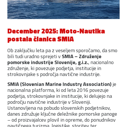
December 2025: Moto-Nautika
postala članica SMIA
Ob zaključku leta pa z veseljem sporočamo, da smo
bili tudi uradno sprejeti v
SMIA – Združenje
pomorske industrije Slovenije, g.i.z.
, nacionalno
združenje, ki povezuje podjetja, institucije in
strokovnjake s področja navtične industrije.
SMIA (Slovenian Marine Industry Association)
je
nacionalna platforma, ki od leta 2016 povezuje
podjetja, strokovnjake in institucije, ki delujejo na
področju navtične industrije v Sloveniji.
Ustanovljena na pobudo slovenskih podjetnikov,
danes združuje ključne deležnike pomorske panoge
– od proizvajalcev plovil in opreme, do ponudnikov
navtičnega turizma, logistike, storitev ter