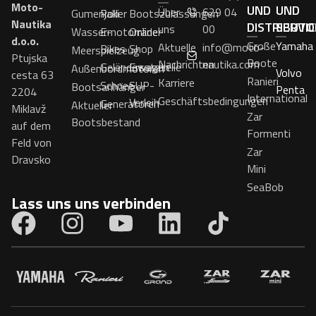
Moto-
UND
UND
Über
629 04
Gumenjaki
Roller
Bootszulassungen
Nautika
DISTRIBUTO
SERVI
uns
00
Wassermotorräder
E-
Online-
d.o.o.
Große
Yamaha
Aktuelle
info@moto-
Bikes
Shop
Meerspielzeug
Ptujska
Boote
Nachrichten
nautika.com
Geländewagen
Ersatzteile
Außenbordmotoren
Volvo
cesta 63
Ranieri
Karriere
Schnee
SUP-
Bootsanhänger
Penta
2204
International
Geschäftsbedingungen
Verleih
Generatoren
Aktueller
Miklavž
Zar
Bootsbestand
auf dem
Formenti
Feld von
Zar
Dravsko
Mini
SeaBob
Lass uns uns verbinden