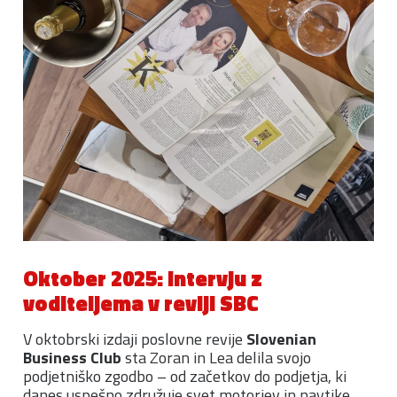
Oktober 2025: Intervju z
voditeljema v reviji SBC
V oktobrski izdaji poslovne revije
Slovenian
Business Club
sta Zoran in Lea delila svojo
podjetniško zgodbo – od začetkov do podjetja, ki
danes uspešno združuje svet motorjev in navtike.