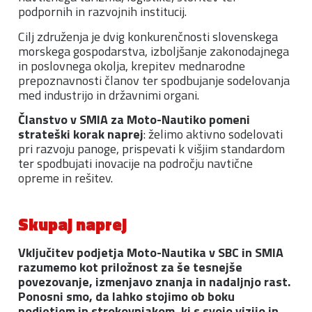
podpornih in razvojnih institucij.
Cilj združenja je dvig konkurenčnosti slovenskega
morskega gospodarstva, izboljšanje zakonodajnega
in poslovnega okolja, krepitev mednarodne
prepoznavnosti članov ter spodbujanje sodelovanja
med industrijo in državnimi organi.
Članstvo v SMIA za Moto-Nautiko pomeni
strateški korak naprej
: želimo aktivno sodelovati
pri razvoju panoge, prispevati k višjim standardom
ter spodbujati inovacije na področju navtične
opreme in rešitev.
Skupaj naprej
Vključitev podjetja Moto-Nautika v SBC in SMIA
razumemo kot priložnost za še tesnejše
povezovanje, izmenjavo znanja in nadaljnjo rast.
Ponosni smo, da lahko stojimo ob boku
podjetjem in strokovnjakom, ki s svojo vizijo in