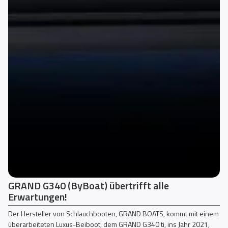
Wir stellen den aufregenden neuen Yamaha V6
mit 350 PS vor
nem
Yamaha Motor Europe kündigt heute eine Reihe von Innovationen an
,
die Wassersportbegeisterte begeistern werden, darunter als