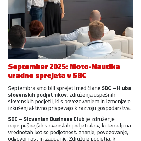
September 2025: Moto-Nautika
uradno sprejeta v SBC
Septembra smo bili sprejeti med člane
SBC – Kluba
slovenskih podjetnikov
, združenja uspešnih
slovenskih podjetij, ki s povezovanjem in izmenjavo
izkušenj aktivno prispevajo k razvoju gospodarstva.
SBC – Slovenian Business Club
je združenje
najuspešnejših slovenskih podjetnikov, ki temelji na
vrednotah kot so podjetnost, znanje, povezovanje,
odgovornost in zaupanje. Združuje podjetja, ki