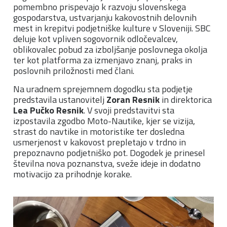
pomembno prispevajo k razvoju slovenskega
gospodarstva, ustvarjanju kakovostnih delovnih
mest in krepitvi podjetniške kulture v Sloveniji. SBC
deluje kot vpliven sogovornik odločevalcev,
oblikovalec pobud za izboljšanje poslovnega okolja
ter kot platforma za izmenjavo znanj, praks in
poslovnih priložnosti med člani.
Na uradnem sprejemnem dogodku sta podjetje
predstavila ustanovitelj
Zoran Resnik
in direktorica
Lea Pučko Resnik
. V svoji predstavitvi sta
izpostavila zgodbo Moto-Nautike, kjer se vizija,
strast do navtike in motoristike ter dosledna
usmerjenost v kakovost prepletajo v trdno in
prepoznavno podjetniško pot. Dogodek je prinesel
številna nova poznanstva, sveže ideje in dodatno
motivacijo za prihodnje korake.