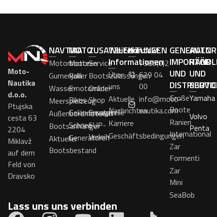
NAVTIKA
MOTO
ZUSATZLEISTUNGEN
Weitere
Kontakt
GENERALNI
AUTOR
Informationen
IMPORTÖR
HÄNDL
Motorboote
Motoren
Service
+386(0)2
Moto-
UND
UND
Über
629 04
Gumenjaki
Roller
Bootszulassungen
Nautika
DISTRIBUTO
SERVI
uns
00
Wassermotorräder
E-
Online-
d.o.o.
Große
Yamaha
Aktuelle
info@moto-
Bikes
Shop
Meerspielzeug
Ptujska
Boote
Nachrichten
nautika.com
Geländewagen
Ersatzteile
Außenbordmotoren
Volvo
cesta 63
Ranieri
Karriere
Schnee
SUP-
Bootsanhänger
Penta
2204
International
Geschäftsbedingungen
Verleih
Generatoren
Aktueller
Miklavž
Zar
Bootsbestand
auf dem
Formenti
Feld von
Zar
Dravsko
Mini
SeaBob
Lass uns uns verbinden