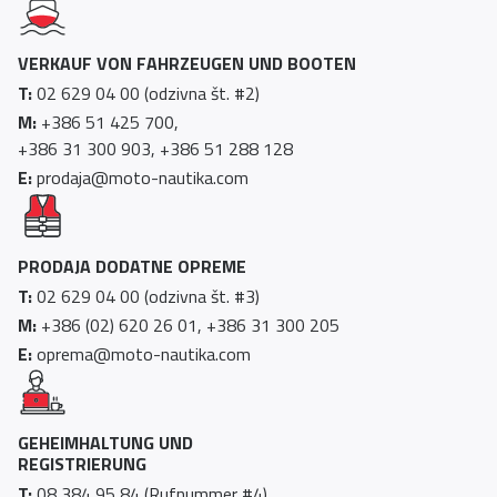
VERKAUF VON FAHRZEUGEN UND BOOTEN
T:
02 629 04 00 (odzivna št. #2)
M:
+386 51 425 700,
+386 31 300 903, +386 51 288 128
E:
prodaja@moto-nautika.com
PRODAJA DODATNE OPREME
T:
02 629 04 00 (odzivna št. #3)
M:
+386 (02) 620 26 01, +386 31 300 205
E:
oprema@moto-nautika.com
GEHEIMHALTUNG UND
REGISTRIERUNG
T:
08 384 95 84 (Rufnummer #4)