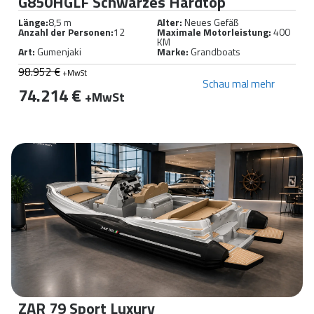
G850HGLF Schwarzes Hardtop
Länge:
8,5 m
Alter:
Neues Gefäß
Anzahl der Personen:
12
Maximale Motorleistung:
400
KM
Art:
Gumenjaki
Marke:
Grandboats
98.952 €
+MwSt
Schau mal mehr
74.214 €
+MwSt
ZAR 79 Sport Luxury