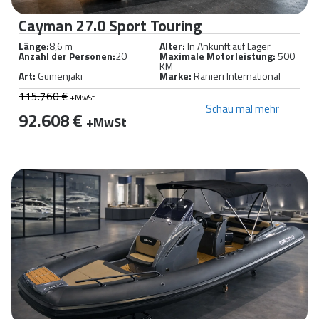
Cayman 27.0 Sport Touring
Länge:
8,6 m
Alter:
In Ankunft auf Lager
Anzahl der Personen:
20
Maximale Motorleistung:
500
KM
Art:
Gumenjaki
Marke:
Ranieri International
115.760 €
+MwSt
Schau mal mehr
92.608 €
+MwSt