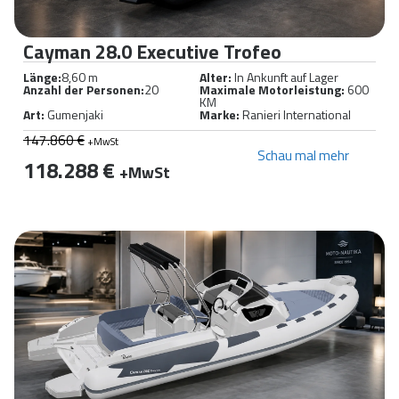
Cayman 28.0 Executive Trofeo
Länge:
8,60 m
Alter:
In Ankunft auf Lager
Anzahl der Personen:
20
Maximale Motorleistung:
600
KM
Art:
Gumenjaki
Marke:
Ranieri International
147.860 €
+MwSt
Schau mal mehr
118.288 €
+MwSt