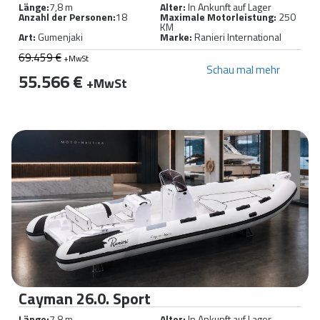
Länge:
7,8 m
Alter:
In Ankunft auf Lager
Anzahl der Personen:
18
Maximale Motorleistung:
250
KM
Art:
Gumenjaki
Marke:
Ranieri International
69.459 €
+MwSt
Schau mal mehr
55.566 €
+MwSt
Cayman 26.0. Sport
Länge:
7,8 m
Alter:
In Ankunft auf Lager