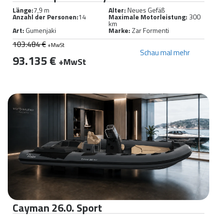
Länge:
7,9 m
Alter:
Neues Gefäß
Anzahl der Personen:
14
Maximale Motorleistung:
300
km
Art:
Gumenjaki
Marke:
Zar Formenti
103.484 €
+MwSt
Schau mal mehr
93.135 €
+MwSt
Cayman 26.0. Sport