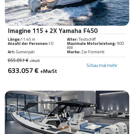
Imagine 115 + 2X Yamaha F450
Länge:
11.45 m
Alter:
Testschiff
Anzahl der Personen:
10
Maximale Motorleistung:
900
KM
Art:
Gumenjaki
Marke:
Zar Formenti
655.057 €
+MwSt
Schau mal mehr
633.057 €
+MwSt