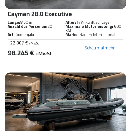
Cayman 28.0 Executive
Länge:
8,60 m
Alter:
In Ankunft auf Lager
Anzahl der Personen:
20
Maximale Motorleistung:
600
KM
Art:
Gumenjaki
Marke:
Ranieri International
122.807 €
+MwSt
Schau mal mehr
98.245 €
+MwSt