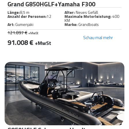
Grand G850HGLF+Yamaha F300
Länge:
8,5 m
Alter:
Neues Gefäß
Anzahl der Personen:
12
Maximale Motorleistung:
400
KM
Art:
Gumenjaki
Marke:
Grandboats
121.897 €
+MwSt
Schau mal mehr
91.008 €
+MwSt