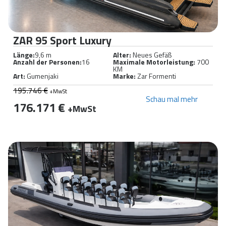
ZAR 95 Sport Luxury
Länge:
9,6 m
Alter:
Neues Gefäß
Anzahl der Personen:
16
Maximale Motorleistung:
700
KM
Art:
Gumenjaki
Marke:
Zar Formenti
195.746 €
+MwSt
Schau mal mehr
176.171 €
+MwSt