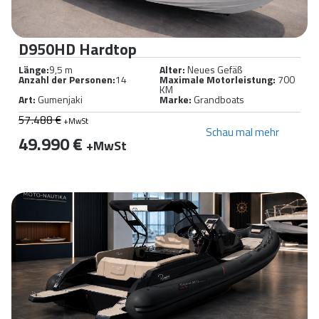
D950HD Hardtop
Länge:
9,5 m
Alter:
Neues Gefäß
Anzahl der Personen:
14
Maximale Motorleistung:
700
KM
Art:
Gumenjaki
Marke:
Grandboats
57.488 €
+MwSt
Schau mal mehr
49.990 €
+MwSt