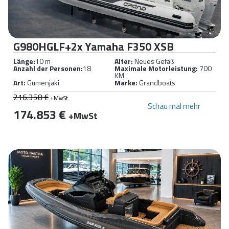
G980HGLF+2x Yamaha F350 XSB
Länge:
10 m
Alter:
Neues Gefäß
Anzahl der Personen:
18
Maximale Motorleistung:
700
KM
Art:
Gumenjaki
Marke:
Grandboats
216.358 €
+MwSt
Schau mal mehr
174.853 €
+MwSt