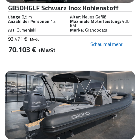
G850HGLF Schwarz Inox Kohlenstoff
Länge:
8,5 m
Alter:
Neues Gefäß
Anzahl der Personen:
12
Maximale Motorleistung:
400
KM
Art:
Gumenjaki
Marke:
Grandboats
93.471 €
+MwSt
Schau mal mehr
70.103 €
+MwSt