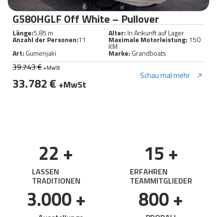
G580HGLF Off White – Pullover
Länge:
5,85 m
Alter:
In Ankunft auf Lager
Anzahl der Personen:
11
Maximale Motorleistung:
150
KM
Art:
Gumenjaki
Marke:
Grandboats
39.743 €
+MwSt
Schau mal mehr
33.782 €
+MwSt
22
 +
15
 +
LASSEN
ERFAHREN
TRADITIONEN
TEAMMITGLIEDER
3.000
 +
800
 +