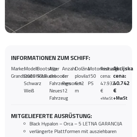
INFORMATIONEN ZUM SCHIFF:
Akcijska
Marke:
Modell
Bootstyp:
Alter
Anzahl
Dolžina
Motorleistung:
Redna
cena:
Grandboats
D600HGLF
Schlauchboote
des
der
plovila:
150
cena:
40.742
Schwarz
Fahrzeugs:
Personen:
6.12
PS
47.932
€
Weiß
Neues
12
m
€
Fahrzeug
+MwSt
+MwSt
MITGELIEFERTE AUSRÜSTUNG:
Black Hypalon – Orca – 5 LETNA GARANCIJA
verlängerte Plattformen mit ausziehbaren