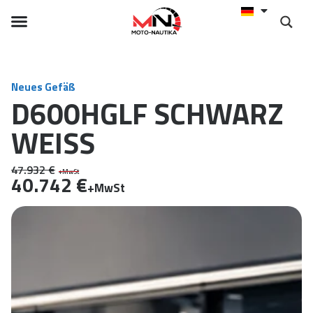
Neues Gefäß
D600HGLF SCHWARZ
WEISS
47.932 €
+MwSt
40.742 €
+MwSt