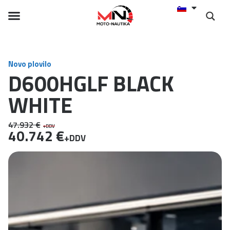
Novo plovilo
D600HGLF BLACK
WHITE
47.932 €
+DDV
40.742 €
+DDV