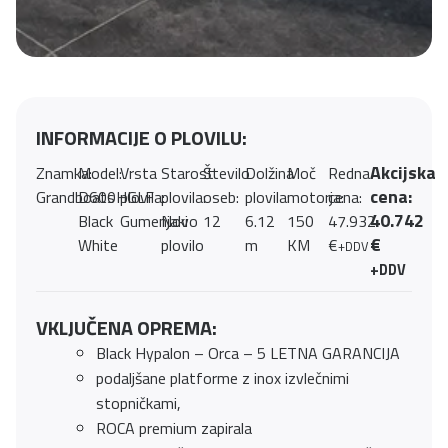
INFORMACIJE O PLOVILU:
Akcijska
Znamka:
Model:
Vrsta
Starost
Število
Dolžina
Moč
Redna
cena:
Grandboats
D600HGLF
plovila:
plovila:
oseb:
plovila:
motorja:
cena:
40.742
Black
Gumenjaki
Novo
12
6.12
150
47.932
€
White
plovilo
m
KM
€
+DDV
+DDV
VKLJUČENA OPREMA:
Black Hypalon – Orca – 5 LETNA GARANCIJA
podaljšane platforme z inox izvlečnimi
stopničkami,
ROCA premium zapirala