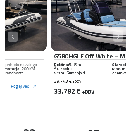
G580HGLF Off White – Maglia
Dolžina:
5.85 m
Starost:
V prihodu na zalogo
Št. oseb:
11
Max. moč motorja:
150 KM
Vrsta:
Gumenjaki
Znamka:
Grandboats
39.743 €
+DDV
Poglej več
33.782 €
+DDV