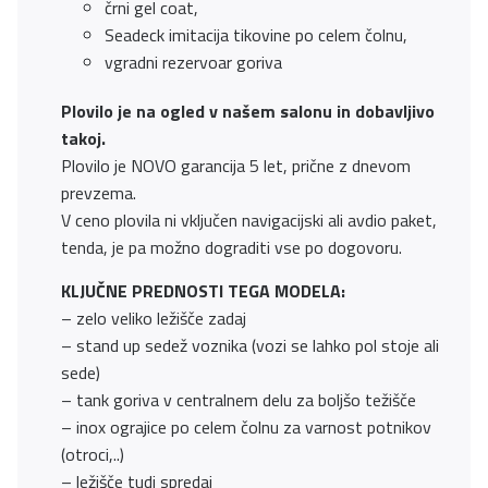
črni gel coat,
Seadeck imitacija tikovine po celem čolnu,
vgradni rezervoar goriva
Plovilo je na ogled v našem salonu in dobavljivo
takoj.
Plovilo je NOVO garancija 5 let, prične z dnevom
prevzema.
V ceno plovila ni vključen navigacijski ali avdio paket,
tenda, je pa možno dograditi vse po dogovoru.
KLJUČNE PREDNOSTI TEGA MODELA:
– zelo veliko ležišče zadaj
– stand up sedež voznika (vozi se lahko pol stoje ali
sede)
– tank goriva v centralnem delu za boljšo težišče
– inox ograjice po celem čolnu za varnost potnikov
(otroci,..)
– ležišče tudi spredaj