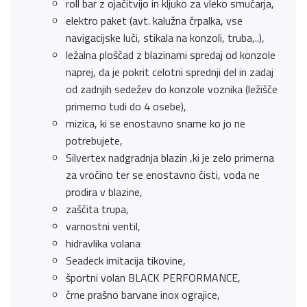
roll bar z ojačitvijo in kljuko za vleko smučarja,
elektro paket (avt. kalužna črpalka, vse
navigacijske luči, stikala na konzoli, truba,..),
ležalna ploščad z blazinami spredaj od konzole
naprej, da je pokrit celotni sprednji del in zadaj
od zadnjih sedežev do konzole voznika (ležišče
primerno tudi do 4 osebe),
mizica, ki se enostavno sname ko jo ne
potrebujete,
Silvertex nadgradnja blazin ,ki je zelo primerna
za vročino ter se enostavno čisti, voda ne
prodira v blazine,
zaščita trupa,
varnostni ventil,
hidravlika volana
Seadeck imitacija tikovine,
športni volan BLACK PERFORMANCE,
črne prašno barvane inox ograjice,