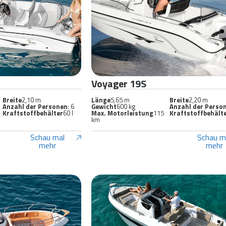
Voyager 19S
Breite
2,10 m
Länge
5,65 m
Breite
2,20 m
Anzahl der Personen
: 6
Gewicht
600 kg
Anzahl der Perso
Kraftstoffbehälter
60 l
Max. Motorleistung
115
Kraftstoffbehält
km
Schau mal
Schau m
mehr
mehr