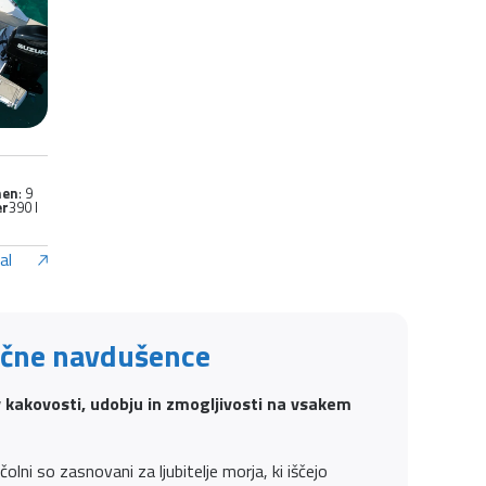
nen
: 9
er
390 l
al
tične navdušence
 kakovosti, udobju in zmogljivosti na vsakem
lni so zasnovani za ljubitelje morja, ki iščejo