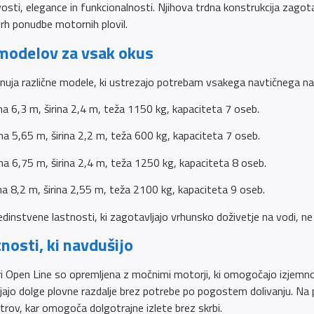
osti, elegance in funkcionalnosti. Njihova trdna konstrukcija zagotav
vrh ponudbe motornih plovil.
modelov za vsak okus
onuja različne modele, ki ustrezajo potrebam vsakega navtičnega na
ina 6,3 m, širina 2,4 m, teža 1150 kg, kapaciteta 7 oseb.
na 5,65 m, širina 2,2 m, teža 600 kg, kapaciteta 7 oseb.
na 6,75 m, širina 2,4 m, teža 1250 kg, kapaciteta 8 oseb.
a 8,2 m, širina 2,55 m, teža 2100 kg, kapaciteta 9 oseb.
dinstvene lastnosti, ki zagotavljajo vrhunsko doživetje na vodi, ne 
nosti, ki navdušijo
nieri Open Line so opremljena z močnimi motorji, ki omogočajo izjemno
jajo dolge plovne razdalje brez potrebe po pogostem dolivanju. Na
itrov, kar omogoča dolgotrajne izlete brez skrbi.