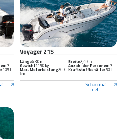
Voyager 21S
Länge
6,30 m
Breite
2,40 m
nen
: 7
Gewicht
1150 kg
Anzahl der Personen
: 7
er
105 l
Max. Motorleistung
200
Kraftstoffbehälter
50 l
km
al
Schau mal
mehr