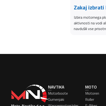
Zakaj izbrati
Izbira motornega plov
aktivnosti na vodi a
navdušili vse prisotn
NAVTIKA
MOTO
Motorboote
Motoren
Gumenjaki
Roller
Wassermotorräder
E-Bikes
Moto-Nautika d.o.o.