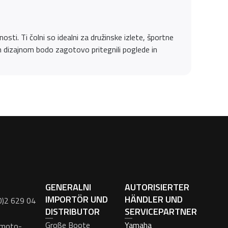
osti. Ti čolni so idealni za družinske izlete, športne
im dizajnom bodo zagotovo pritegnili poglede in
GENERALNI
AUTORISIERTER
IMPORTÖR UND
HÄNDLER UND
0)2 629 04
DISTRIBUTOR
SERVICEPARTNER
Große Boote
Yamaha
moto-