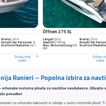
Öffnen 275 SL
Breite
2,40 m
Länge
8.20 m
Breite
2,55 m
Anzahl der Personen
: 8
Gewicht
2100 kg
Anzahl der Perso
Kraftstoffbehälter
242 l
Max. Motorleistung
450
Kraftstoffbehält
KM
Schau mal
Schau m
mehr
mehr
inija Ranieri – Popolna izbira za nav
– vrhunska motorna plovila za navtične navdušence. Uživajte v
našo ponudbo!
sinonim za vrhunsko kakovost in udobje v svetu motornih plovil. Ti čo