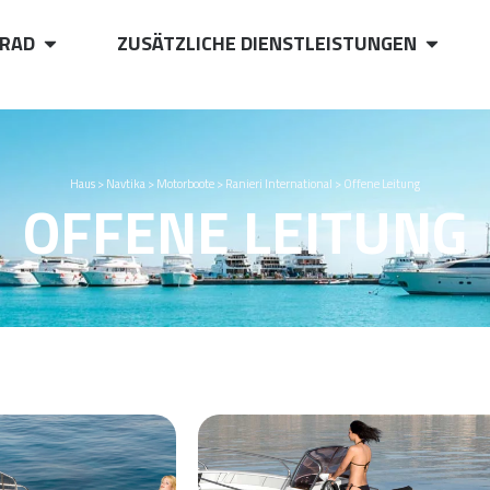
RAD
ZUSÄTZLICHE DIENSTLEISTUNGEN
Haus
>
Navtika
>
Motorboote
>
Ranieri International
>
Offene Leitung
OFFENE LEITUNG