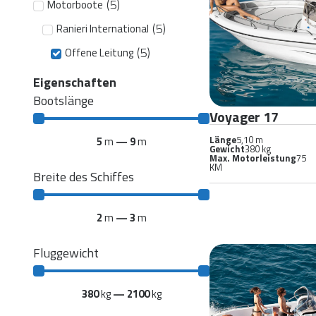
(
5
)
Motorboote
(
5
)
Ranieri International
(
5
)
Offene Leitung
Eigenschaften
Bootslänge
Voyager 17
Länge
5,10 m
5
m
—
9
m
Gewicht
380 kg
Max. Motorleistung
75
KM
Breite des Schiffes
2
m
—
3
m
Fluggewicht
380
kg
—
2100
kg