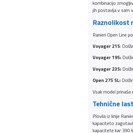
kombinacijo zmogljiv
jih postavlja v sam 
Raznolikost 
Ranieri Open Line p
Voyager 21S
: Dolž
Voyager 19S:
Dolži
Voyager 23S:
Dolži
Open 275 SL:
Dolžin
Vsak model prinaša e
Tehnične last
Plovila iz linije Ra
kapaciteto zagotavl
kapacitete kar 390 l