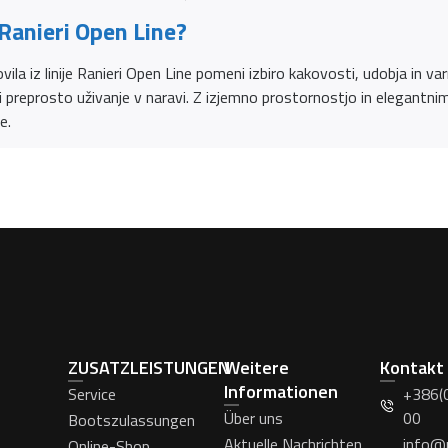
 Ranieri Open Line?
ila iz linije Ranieri Open Line pomeni izbiro kakovosti, udobja in varn
li preprosto uživanje v naravi. Z izjemno prostornostjo in elegantn
e.
ZUSATZLEISTUNGEN
Weitere
Kontakt
Informationen
Service
+386(
Über uns
00
Bootszulassungen
Aktuelle Nachrichten
info@
Online-Shop