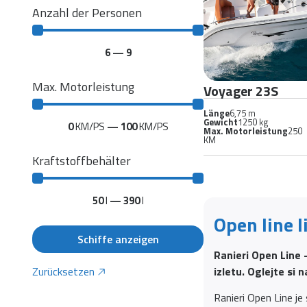
Anzahl der Personen
6
—
9
Max. Motorleistung
Voyager 23S
Länge
6,75 m
Gewicht
1250 kg
0
KM/PS
—
100
KM/PS
Max. Motorleistung
250
KM
Kraftstoffbehälter
50
l
—
390
l
Open line l
Schiffe anzeigen
Ranieri Open Line 
Zurücksetzen
izletu. Oglejte si 
Ranieri Open Line je 