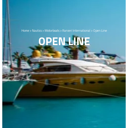
Home
>
Nautics
>
Motorboats
>
Ranieri International
>
Open Line
OPEN LINE