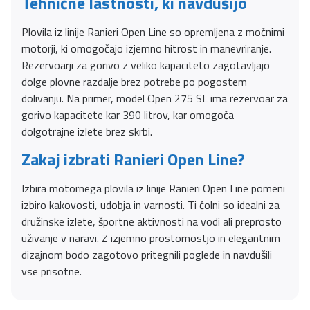
Tehnične lastnosti, ki navdušijo
Plovila iz linije Ranieri Open Line so opremljena z močnimi
motorji, ki omogočajo izjemno hitrost in manevriranje.
Rezervoarji za gorivo z veliko kapaciteto zagotavljajo
dolge plovne razdalje brez potrebe po pogostem
dolivanju. Na primer, model Open 275 SL ima rezervoar za
gorivo kapacitete kar 390 litrov, kar omogoča
dolgotrajne izlete brez skrbi.
Zakaj izbrati Ranieri Open Line?
Izbira motornega plovila iz linije Ranieri Open Line pomeni
izbiro kakovosti, udobja in varnosti. Ti čolni so idealni za
družinske izlete, športne aktivnosti na vodi ali preprosto
uživanje v naravi. Z izjemno prostornostjo in elegantnim
dizajnom bodo zagotovo pritegnili poglede in navdušili
vse prisotne.