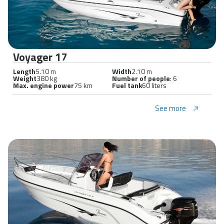
Voyager 17
Length
5.10 m
Width
2.10 m
Weight
380 kg
Number of people
: 6
Max. engine power
75 km
Fuel tank
60 liters
See more