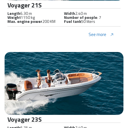
Voyager 21S
Length
6.30 m
Width
2.40 m
Weight
1150 kg
Number of people
: 7
Max. engine power
200 KM
Fuel tank
50 liters
See more
Voyager 23S
Length
6.75 m
Width
2.40 m