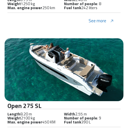
Weight
1250 kg
Number of people
: 8
Max. engine power
250 km
Fuel tank
242 liters
See more
Open 275 SL
Length
8.20 m
Width
2.55 m
Weight
2100 kg
Number of people
: 9
Max. engine power
450 KM
Fuel tank
390 L