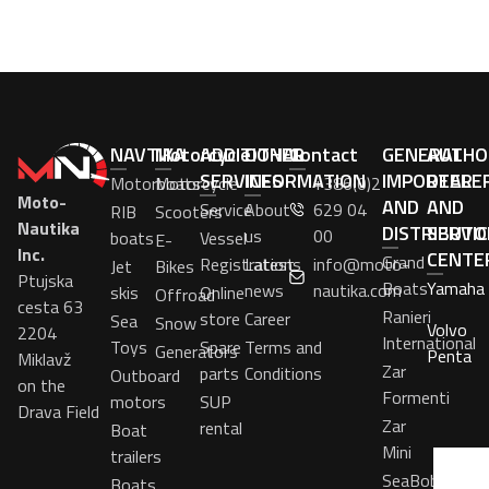
NAVTIKA
Motorcycle
ADDITIONAL
OTHER
Contact
GENERAL
AUTHO
SERVICES
INFORMATION
IMPORTER
DEALE
Motorboats
Motorcycle
+386(0)2
Moto-
AND
AND
Service
About
629 04
RIB
Scooters
Nautika
DISTRIBUTO
SERVIC
us
00
boats
Vessel
E-
Inc.
CENTE
Grand
Registrations
Latest
info@moto-
Jet
Bikes
Ptujska
Boats
Yamaha
news
nautika.com
skis
Online
Offroad
cesta 63
Ranieri
store
Career
Sea
Snow
Volvo
2204
International
Toys
Spare
Terms and
Generators
Penta
Miklavž
Zar
parts
Conditions
Outboard
on the
Formenti
motors
SUP
Drava Field
Zar
rental
Boat
Mini
trailers
SeaBob
Boats