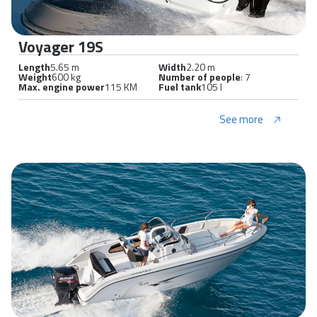
Voyager 19S
Length
5.65 m
Width
2.20 m
Weight
600 kg
Number of people
: 7
Max. engine power
115 KM
Fuel tank
105 l
See more