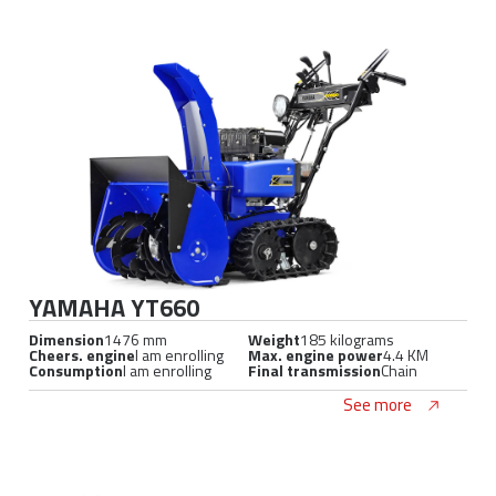
YAMAHA YT660
Dimension
1476 mm
Weight
185 kilograms
Cheers. engine
I am enrolling
Max. engine power
4.4 KM
Consumption
I am enrolling
Final transmission
Chain
See more