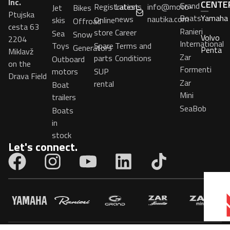
Inc.
CENTE
Grand
Registrations
Latest
info@moto-
Jet
Bikes
Ptujska
Boats
Yamaha
news
nautika.com
skis
Online
Offroad
cesta 63
Ranieri
store
Career
Sea
Snow
Volvo
2204
International
Toys
Spare
Terms and
Generators
Penta
Miklavž
Zar
parts
Conditions
Outboard
on the
Formenti
motors
SUP
Drava Field
Zar
rental
Boat
Mini
trailers
SeaBob
Boats
in
stock
Let's connect.