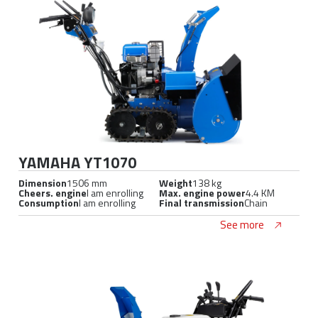
YAMAHA YT1070
Dimension
1506 mm
Weight
138 kg
Cheers. engine
I am enrolling
Max. engine power
4.4 KM
Consumption
I am enrolling
Final transmission
Chain
See more