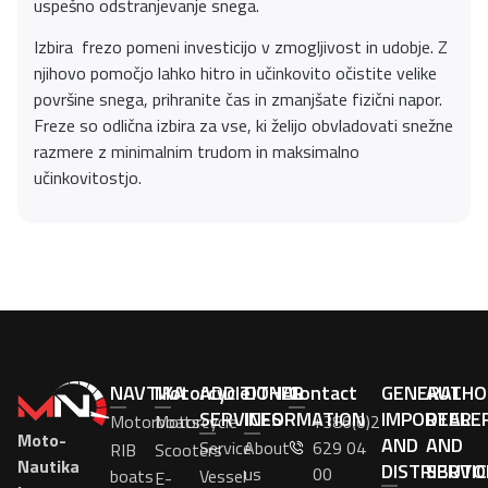
uspešno odstranjevanje snega.
Izbira frezo pomeni investicijo v zmogljivost in udobje. Z
njihovo pomočjo lahko hitro in učinkovito očistite velike
površine snega, prihranite čas in zmanjšate fizični napor.
Freze so odlična izbira za vse, ki želijo obvladovati snežne
razmere z minimalnim trudom in maksimalno
učinkovitostjo.
NAVTIKA
Motorcycle
ADDITIONAL
OTHER
Contact
GENERAL
AUTHO
SERVICES
INFORMATION
IMPORTER
DEALE
Motorboats
Motorcycle
+386(0)2
Moto-
AND
AND
Service
About
629 04
RIB
Scooters
Nautika
DISTRIBUTO
SERVIC
us
00
boats
Vessel
E-