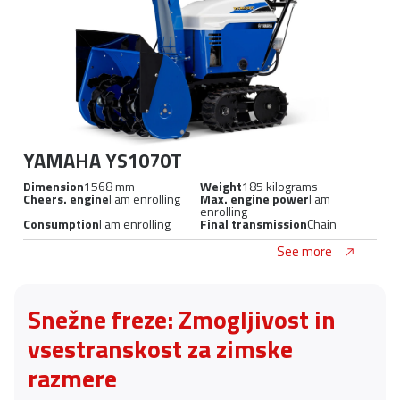
YAMAHA YS1070T
Dimension
1568 mm
Weight
185 kilograms
Cheers. engine
I am enrolling
Max. engine power
I am
enrolling
Consumption
I am enrolling
Final transmission
Chain
See more
Snežne freze: Zmogljivost in
vsestranskost za zimske
razmere