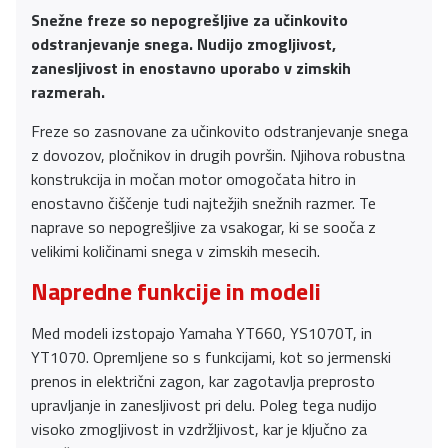
Snežne freze so nepogrešljive za učinkovito
odstranjevanje snega. Nudijo zmogljivost,
zanesljivost in enostavno uporabo v zimskih
razmerah.
Freze so zasnovane za učinkovito odstranjevanje snega
z dovozov, pločnikov in drugih površin. Njihova robustna
konstrukcija in močan motor omogočata hitro in
enostavno čiščenje tudi najtežjih snežnih razmer. Te
naprave so nepogrešljive za vsakogar, ki se sooča z
velikimi količinami snega v zimskih mesecih.
Napredne funkcije in modeli
Med modeli izstopajo Yamaha YT660, YS1070T, in
YT1070. Opremljene so s funkcijami, kot so jermenski
prenos in električni zagon, kar zagotavlja preprosto
upravljanje in zanesljivost pri delu. Poleg tega nudijo
visoko zmogljivost in vzdržljivost, kar je ključno za