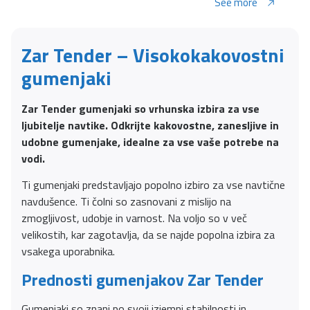
See more
Zar Tender – Visokokakovostni
gumenjaki
Zar Tender gumenjaki so vrhunska izbira za vse
ljubitelje navtike. Odkrijte kakovostne, zanesljive in
udobne gumenjake, idealne za vse vaše potrebe na
vodi.
Ti gumenjaki predstavljajo popolno izbiro za vse navtične
navdušence. Ti čolni so zasnovani z mislijo na
zmogljivost, udobje in varnost. Na voljo so v več
velikostih, kar zagotavlja, da se najde popolna izbira za
vsakega uporabnika.
Prednosti gumenjakov Zar Tender
Gumenjaki so znani po svoji izjemni stabilnosti in