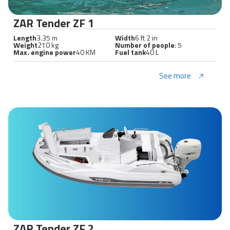
ZAR Tender ZF 1
Length
3.35 m
Width
6 ft 2 in
Weight
210 kg
Number of people
: 5
Max. engine power
40 KM
Fuel tank
40 L
See more
ZAR Tender ZF 2