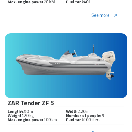
Max. engine power
70 KM
Fuel tank
40 L
See more
ZAR Tender ZF 5
Length
4.50 m
Width
2.20 m
Weight
420 kg
Number of people
: 9
Max. engine power
100 km
Fuel tank
100 liters