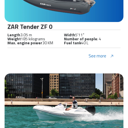
ZAR Tender ZF 0
Length
3.05 m
Width
5'11"
Weight
185 kilograms
Number of people
: 4
Max. engine power
30 KM
Fuel tank
40 L
See more