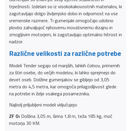
trpežnosti. Izdelani so iz visokokakovostnih materialov, ki
zagotavljajo dolgo življenjsko dobo in odpornost na vse
vremenske razmere. Ti gumenjaki omogočajo udobno
plovbo zahvaljujoč njihovemu inovativnemu dizajnu in
zmogljivim motorjem, ki zagotavljajo optimalno hitrost in
nadzor.
Različne velikosti za različne potrebe
Modeli Tender segajo od manjših, lahkih čolnov, primernih
za štiri osebe, do večjih modelov, ki lahko sprejmejo do
devet oseb. Dolžine gumenjakov se gibljejo od 3,05
metra do 4,5 metra, kar omogoča prilagodljivost glede
na potrebe in želje vsakega posameznika.
Najbolj priljubljeni modeli vključujejo:
ZF O:
Dolžina 3,05 m, širina 1,8 m, teža 185 kg, moč
motorja 30 KM.