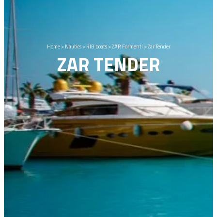
Home
>
Nautics
>
RIB boats
>
ZAR Formenti
>
Zar Tender
ZAR TENDER