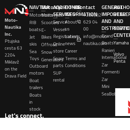
NAVTIKA
Motorcycle
ADDITIONAL
OTHER
Contact
GENERAL
AUTHO
SERVICES
INFORMATION
IMPORTER
DEALE
Motorboats
Motorcycle
+386(0)2
Moto-
AND
AND
Service
About
629 04
RIB
Scooters
Nautika
DISTRIBUTO
SERVIC
us
00
boats
Vessel
E-
Inc.
CENTE
Grand
Registrations
Latest
info@moto-
Jet
Bikes
Ptujska
Boats
Yamaha
news
nautika.com
skis
Online
Offroad
cesta 63
Ranieri
store
Career
Sea
Snow
Volvo
2204
International
Toys
Spare
Terms and
Generators
Penta
Miklavž
Zar
parts
Conditions
Outboard
on the
Formenti
motors
SUP
Drava Field
Zar
rental
Boat
Mini
trailers
SeaBob
Boats
in
stock
Let's connect.