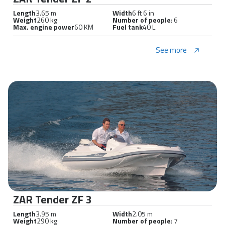
Length
3.65 m
Width
6 ft 6 in
Weight
260 kg
Number of people
: 6
Max. engine power
60 KM
Fuel tank
40 L
See more
ZAR Tender ZF 3
Length
3.95 m
Width
2.05 m
Weight
290 kg
Number of people
: 7