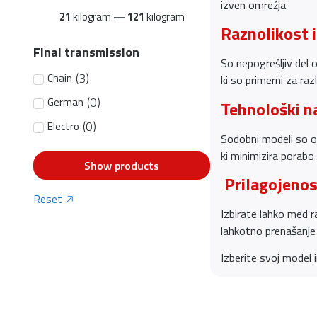
izven omrežja.
21
kilogram
—
121
kilogram
Raznolikost 
Final transmission
So nepogrešljiv del 
(
3
)
Chain
ki so primerni za ra
(
0
)
German
Tehnološki n
(
0
)
Electro
Sodobni modeli so op
ki minimizira porabo
Show products
Prilagojenos
Reset
Izbirate lahko med r
lahkotno prenašanje
Izberite svoj model 