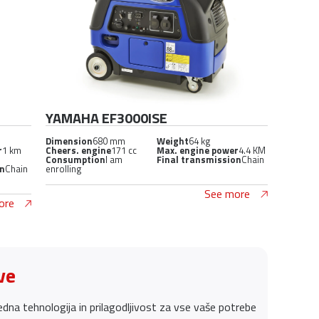
YAMAHA EF3000ISE
Dimension
680 mm
Weight
64 kg
r
1 km
Cheers. engine
171 cc
Max. engine power
4.4 KM
Consumption
I am
Final transmission
Chain
on
Chain
enrolling
See more
ore
ve
dna tehnologija in prilagodljivost za vse vaše potrebe