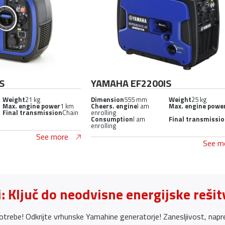
S
YAMAHA EF2200IS
Weight
21 kg
Dimension
555 mm
Weight
25 kg
Max. engine power
1 km
Cheers. engine
I am
Max. engine powe
Final transmission
Chain
enrolling
Consumption
I am
Final transmissi
enrolling
See more
See m
: Ključ do neodvisne energijske rešit
otrebe! Odkrijte vrhunske Yamahine generatorje! Zanesljivost, napre