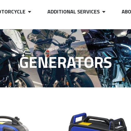
TORCYCLE
ADDITIONAL SERVICES
ABO
Home
>
Motorcycle
>
Generators
GENERATORS