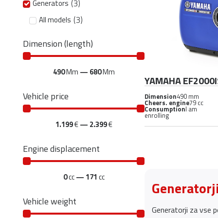
(
3
)
Generators
(
3
)
All models
Dimension (length)
490
Mm
—
680
Mm
YAMAHA EF2000I
Vehicle price
Dimension
490 mm
Cheers. engine
79 cc
Consumption
I am
enrolling
1.199
€
—
2.399
€
Engine displacement
0
cc
—
171
cc
Generatorji
Vehicle weight
Generatorji za vse p