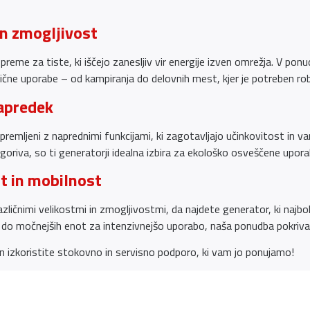
in zmogljivost
opreme za tiste, ki iščejo zanesljiv vir energije izven omrežja. V p
zlične uporabe – od kampiranja do delovnih mest, kjer je potreben rob
apredek
remljeni z naprednimi funkcijami, ki zagotavljajo učinkovitost in va
 goriva, so ti generatorji idealna izbira za ekološko osveščene upora
t in mobilnost
azličnimi velikostmi in zmogljivostmi, da najdete generator, ki na
 do močnejših enot za intenzivnejšo uporabo, naša ponudba pokriva
in izkoristite stokovno in servisno podporo, ki vam jo ponujamo!