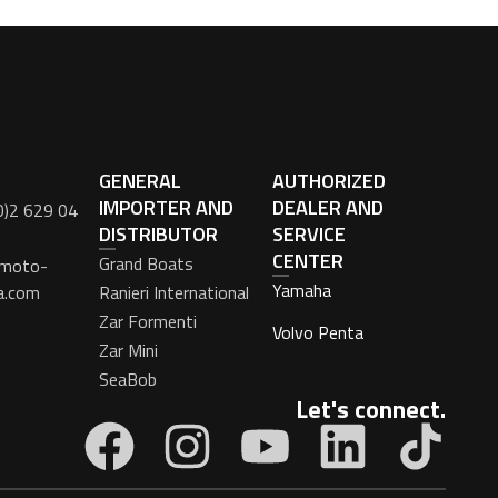
GENERAL
AUTHORIZED
IMPORTER AND
DEALER AND
0)2 629 04
DISTRIBUTOR
SERVICE
CENTER
Grand Boats
moto-
Yamaha
a.com
Ranieri International
Zar Formenti
Volvo Penta
Zar Mini
SeaBob
Let's connect.