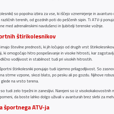
kolesniki) so popolna izbira za vse, ki iščejo vznemirjenje in avanturo
različnih terenih, od gozdnih poti do peščenih sipin. Ti ATV-ji ponu
ljene med adrenalinskimi navdušenci in ljubitelji terenske vožnje.
rtnih štirikolesnikov
i imajo številne prednosti, ki jih ločujejo od drugih vrst štirikolesn
, ki omogočajo hitro pospeševanje in visoke hitrosti, kar zagotavlja
čno vodljivost in stabilnost tudi pri visokih hitrostih.
portni štirikolesniki ponujajo tudi izjemno prilagodljivost. So zasno
 na strme vzpone, skozi blato, po pesku ali po gozdu. Njihove rob
e glede na vrsto terena.
i so tudi zelo trpežni in zanesljivi. Narejeni so iz visokokakovostni
 pomeni, da boste lahko dolgo uživali v avanturah brez skrbi za me
ga športnega ATV-ja