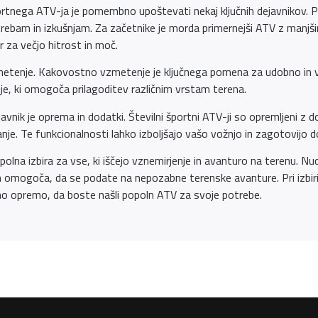
portnega ATV-ja je pomembno upoštevati nekaj ključnih dejavnikov. 
trebam in izkušnjam. Za začetnike je morda primernejši ATV z man
r za večjo hitrost in moč.
zmetenje. Kakovostno vzmetenje je ključnega pomena za udobno in va
je, ki omogoča prilagoditev različnim vrstam terena.
nik je oprema in dodatki. Številni športni ATV-ji so opremljeni z dod
nje. Te funkcionalnosti lahko izboljšajo vašo vožnjo in zagotovijo 
polna izbira za vse, ki iščejo vznemirjenje in avanturo na terenu. Nud
am omogoča, da se podate na nepozabne terenske avanture. Pri izbi
o opremo, da boste našli popoln ATV za svoje potrebe.