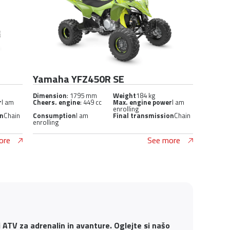
Yamaha YFZ450R SE
Dimension
: 1795 mm
Weight
184 kg
r
I am
Cheers. engine
: 449 cc
Max. engine power
I am
enrolling
on
Chain
Consumption
I am
Final transmission
Chain
enrolling
ore
See more
i ATV za adrenalin in avanture. Oglejte si našo