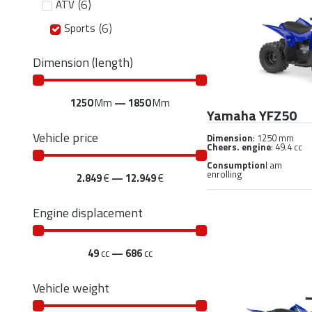
(
6
)
ATV
(
6
)
Sports
Dimension (length)
1250
Mm
—
1850
Mm
Yamaha YFZ50
Vehicle price
Dimension
: 1250 mm
Cheers. engine
: 49.4 cc
Consumption
I am
enrolling
2.849
€
—
12.949
€
Engine displacement
49
cc
—
686
cc
Vehicle weight