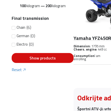
100
kilogram
—
200
kilogram
Final transmission
(
6
)
Chain
(
0
)
German
Yamaha YFZ450
(
0
)
Electro
Dimension
: 1795 mm
Cheers. engine
: 449 cc
Consumption
I am
Show products
enrolling
Reset
Odkrijte a
Športni ATV-ji: vrh