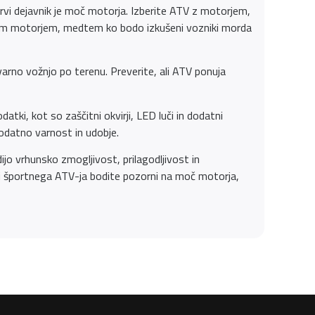
Prvi dejavnik je moč motorja. Izberite ATV z motorjem,
jšim motorjem, medtem ko bodo izkušeni vozniki morda
rno vožnjo po terenu. Preverite, ali ATV ponuja
atki, kot so zaščitni okvirji, LED luči in dodatni
dodatno varnost in udobje.
ijo vrhunsko zmogljivost, prilagodljivost in
ri športnega ATV-ja bodite pozorni na moč motorja,