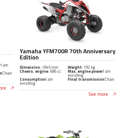
Yamaha YFM700R 70th Anniversary
Edition
r
I am
Dimension
: 1845 mm
Weight
: 192 kg
Cheers. engine
: 686 cc
Max. engine power
I am
on
Chain
enrolling
Consumption
I am
Final transmission
Chain
enrolling
ore
See more