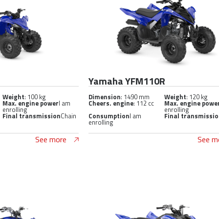
Yamaha YFM110R
Weight
: 100 kg
Dimension
: 1490 mm
Weight
: 120 kg
Max. engine power
I am
Cheers. engine
: 112 cc
Max. engine powe
enrolling
enrolling
Final transmission
Chain
Consumption
I am
Final transmissi
enrolling
See more
See m