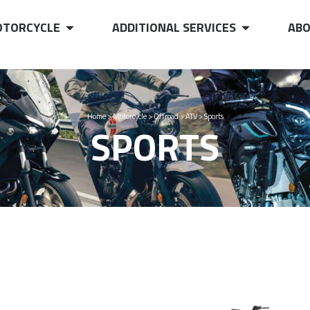
TORCYCLE
ADDITIONAL SERVICES
ABO
Home
>
Motorcycle
>
Offroad
>
ATV
>
Sports
SPORTS