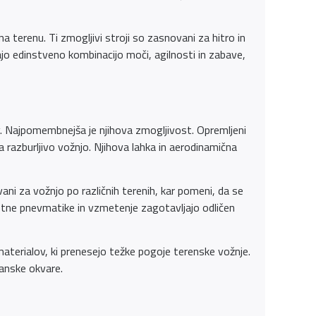
 na terenu. Ti zmogljivi stroji so zasnovani za hitro in
jajo edinstveno kombinacijo moči, agilnosti in zabave,
ikov. Najpomembnejša je njihova zmogljivost. Opremljeni
 razburljivo vožnjo. Njihova lahka in aerodinamična
vani za vožnjo po različnih terenih, kar pomeni, da se
ustne pnevmatike in vzmetenje zagotavljajo odličen
h materialov, ki prenesejo težke pogoje terenske vožnje.
hanske okvare.