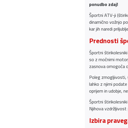
ponudbo zdaj!
Športni ATV-ji (štiri
dinamično vožnjo po 
kar jih naredi priljub
Prednosti špo
Športni štirikolesnik
so z močnimi motorji
zasnova omogoča odli
Poleg zmogljivosti, š
lahko z njimi podate
oprijem in udobje, n
Športni štirikolesnik
Njihova vzdržljivost
Izbira prave