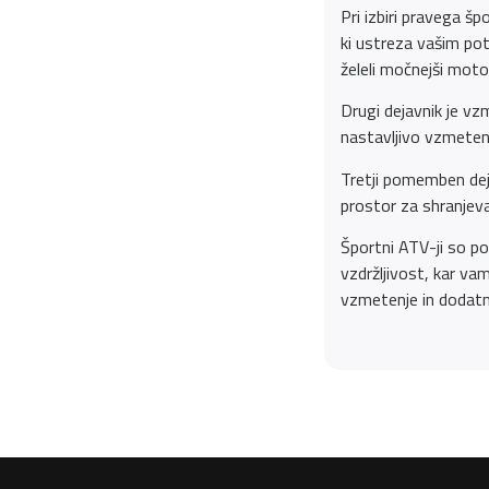
Pri izbiri pravega š
ki ustreza vašim po
želeli močnejši moto
Drugi dejavnik je v
nastavljivo vzmeten
Tretji pomemben dejav
prostor za shranjeva
Športni ATV-ji so po
vzdržljivost, kar v
vzmetenje in dodatn