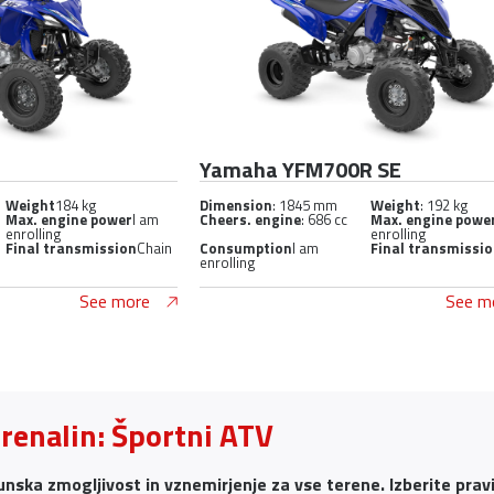
R
Yamaha YFM700R SE
Weight
184 kg
Dimension
: 1845 mm
Weight
: 192 kg
Max. engine power
I am
Cheers. engine
: 686 cc
Max. engine powe
enrolling
enrolling
Final transmission
Chain
Consumption
I am
Final transmissi
enrolling
See more
See m
drenalin: Športni ATV
unska zmogljivost in vznemirjenje za vse terene. Izberite prav