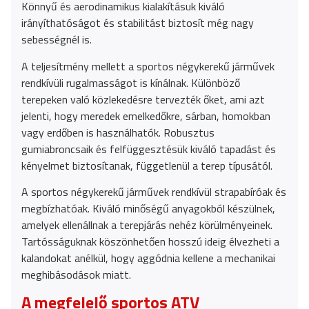
Könnyű és aerodinamikus kialakításuk kiváló
irányíthatóságot és stabilitást biztosít még nagy
sebességnél is.
A teljesítmény mellett a sportos négykerekű járművek
rendkívüli rugalmasságot is kínálnak. Különböző
terepeken való közlekedésre tervezték őket, ami azt
jelenti, hogy meredek emelkedőkre, sárban, homokban
vagy erdőben is használhatók. Robusztus
gumiabroncsaik és felfüggesztésük kiváló tapadást és
kényelmet biztosítanak, függetlenül a terep típusától.
A sportos négykerekű járművek rendkívül strapabíróak és
megbízhatóak. Kiváló minőségű anyagokból készülnek,
amelyek ellenállnak a terepjárás nehéz körülményeinek.
Tartósságuknak köszönhetően hosszú ideig élvezheti a
kalandokat anélkül, hogy aggódnia kellene a mechanikai
meghibásodások miatt.
A megfelelő sportos ATV