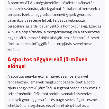
A sportos ATV-k (négykerekűek) tökéletes választás
mindazok számára, akik izgalmat és kalandot keresnek a
terepen. Ezek a nagy teljesítményű gépek gyors és
dinamikus vezetésre lettek tervezve különböző
terepeken, az erdei ösvényektől a homokdűnékig. Ezek az
ATV-k a teljesítmény, a mozgékonyság és a szórakozás
egyedülálló kombinációját kínálják, ami népszerűvé teszi
őket az adrenalinfüggők és a terepjárás szerelmesei
körében.
A sportos négykerekű járművek
előnyei
A sportos négykerekű járművek számos előnnyel
rendelkeznek, amelyek megkülönböztetik őket a többi
típusú négykerekű járműtől. A legfontosabb ezek közül a
teljesítményük. Erős motorokkal vannak felszerelve,
amelyek gyors gyorsulást és nagy sebességet tesznek
lehetővé, ami izgalmas vezetési élményt biztosít.