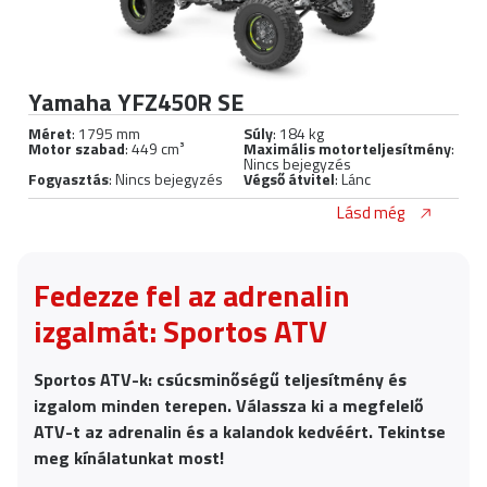
Yamaha YFZ450R SE
Méret
: 1795 mm
Súly
: 184 kg
Motor szabad
: 449 cm³
Maximális motorteljesítmény
:
Nincs bejegyzés
Fogyasztás
: Nincs bejegyzés
Végső átvitel
: Lánc
Lásd még
Fedezze fel az adrenalin
izgalmát: Sportos ATV
Sportos ATV-k: csúcsminőségű teljesítmény és
izgalom minden terepen. Válassza ki a megfelelő
ATV-t az adrenalin és a kalandok kedvéért. Tekintse
meg kínálatunkat most!