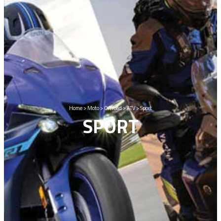
Home
>
Moto
>
Offroad
>
ATV
>
Sport
SPORT