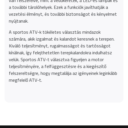
van felszerelve, mint a védőkeretek, a LED-es lámpák és
a további tárolóhelyek. Ezek a funkciók javíthatják a
vezetési élményt, és további biztonságot és kényelmet
nyújtanak.
A sportos ATV-k tökéletes választás mindazok
számára, akik izgalmat és kalandot keresnek a terepen.
Kiváló teljesítményt, rugalmasságot és tartósságot
kínálnak, így felejthetetlen terepkalandokra indulhatsz
velük. Sportos ATV-t választva figyeljen a motor
teljesítményére, a felfüggesztésre és a kiegészítő
felszereltségre, hogy megtalálja az igényeinek leginkább
megfelelő ATV-t.