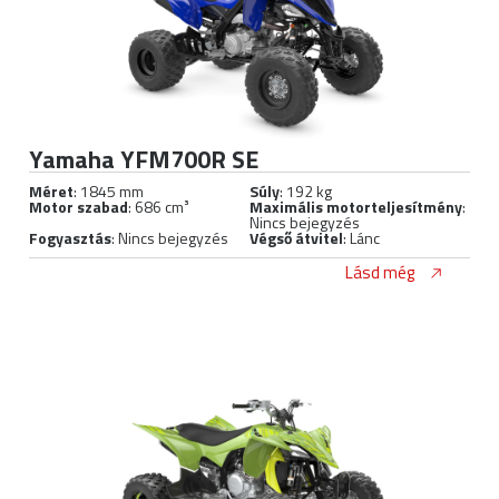
Yamaha YFM700R SE
Méret
: 1845 mm
Súly
: 192 kg
Motor szabad
: 686 cm³
Maximális motorteljesítmény
:
Nincs bejegyzés
Fogyasztás
: Nincs bejegyzés
Végső átvitel
: Lánc
Lásd még