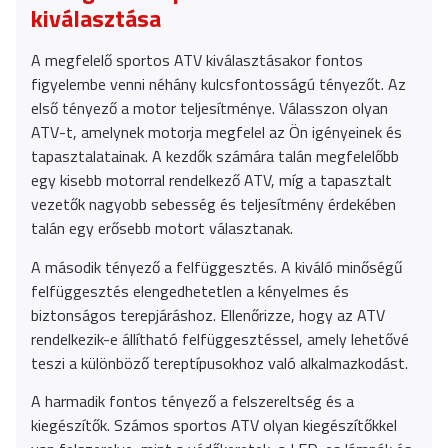
kiválasztása
A megfelelő sportos ATV kiválasztásakor fontos
figyelembe venni néhány kulcsfontosságú tényezőt. Az
első tényező a motor teljesítménye. Válasszon olyan
ATV-t, amelynek motorja megfelel az Ön igényeinek és
tapasztalatainak. A kezdők számára talán megfelelőbb
egy kisebb motorral rendelkező ATV, míg a tapasztalt
vezetők nagyobb sebesség és teljesítmény érdekében
talán egy erősebb motort választanak.
A második tényező a felfüggesztés. A kiváló minőségű
felfüggesztés elengedhetetlen a kényelmes és
biztonságos terepjáráshoz. Ellenőrizze, hogy az ATV
rendelkezik-e állítható felfüggesztéssel, amely lehetővé
teszi a különböző tereptípusokhoz való alkalmazkodást.
A harmadik fontos tényező a felszereltség és a
kiegészítők. Számos sportos ATV olyan kiegészítőkkel