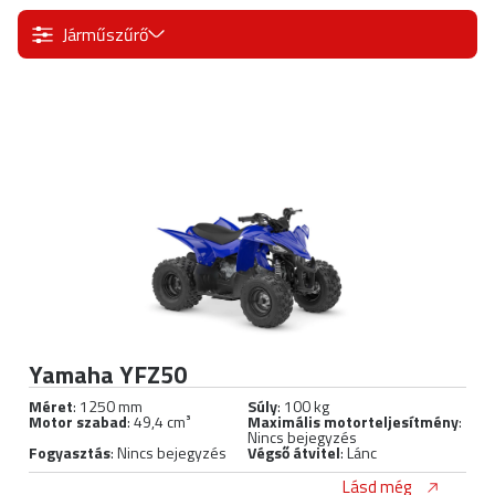
Járműszűrő
Yamaha YFZ50
Méret
: 1250 mm
Súly
: 100 kg
Motor szabad
: 49,4 cm³
Maximális motorteljesítmény
:
Nincs bejegyzés
Fogyasztás
: Nincs bejegyzés
Végső átvitel
: Lánc
Lásd még