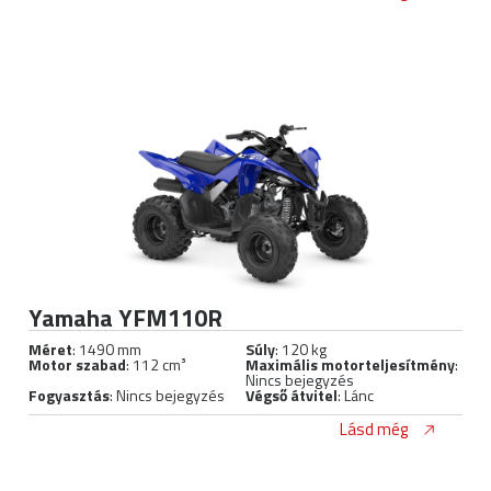
Yamaha YFM110R
Méret
: 1490 mm
Súly
: 120 kg
Motor szabad
: 112 cm³
Maximális motorteljesítmény
:
Nincs bejegyzés
Fogyasztás
: Nincs bejegyzés
Végső átvitel
: Lánc
Lásd még