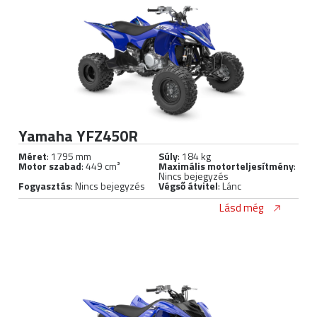
Yamaha YFZ450R
Méret
: 1795 mm
Súly
: 184 kg
Motor szabad
: 449 cm³
Maximális motorteljesítmény
:
Nincs bejegyzés
Fogyasztás
: Nincs bejegyzés
Végső átvitel
: Lánc
Lásd még