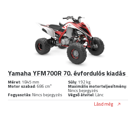
Yamaha YFM700R 70. évfordulós kiadás
Méret
: 1845 mm
Súly
: 192 kg
Motor szabad
: 686 cm³
Maximális motorteljesítmény
:
Nincs bejegyzés
Fogyasztás
: Nincs bejegyzés
Végső átvitel
: Lánc
Lásd még