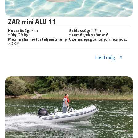
ZAR mini ALU 11
Hosszúság
: 3 m
Szélesség
: 1.7 m
Súly
: 29 kg
Személyek száma
: 6
Maximális motorteljesítmény
:
Üzemanyagtartály
: Nincs adat
20 KM
Lásd még