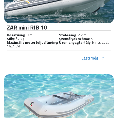
ZAR mini RIB 10
Hosszúság
: 3 m
Szélesség
: 2.2 m
Súly
: 67 kg
Személyek száma
: 5
Maximális motorteljesítmény
:
Üzemanyagtartály
: Nincs adat
14.7 KM
Lásd még