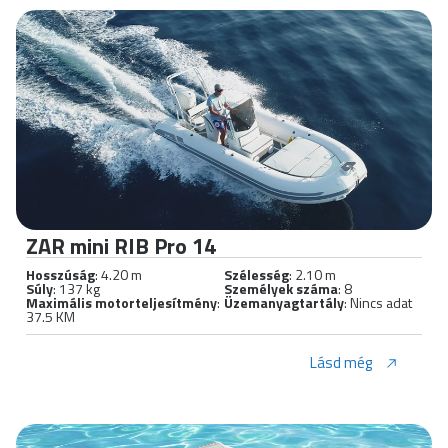
ZAR mini RIB Pro 14
Hosszúság
: 4.20 m
Szélesség
: 2.10 m
Súly
: 137 kg
Személyek száma
: 8
Maximális motorteljesítmény
:
Üzemanyagtartály
: Nincs adat
37.5 KM
Lásd még