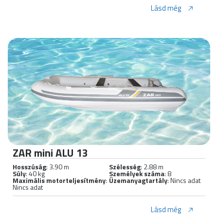
Lásd még
ZAR mini ALU 13
Hosszúság
: 3.90 m
Szélesség
: 2.88 m
Súly
: 40 kg
Személyek száma
: 8
Maximális motorteljesítmény
:
Üzemanyagtartály
: Nincs adat
Nincs adat
Lásd még