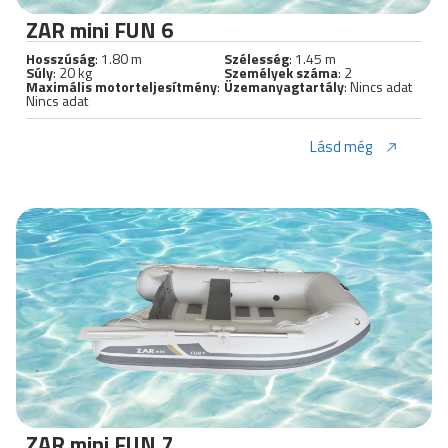
ZAR mini FUN 6
Hosszúság
: 1.80 m
Szélesség
: 1.45 m
Súly
: 20 kg
Személyek száma
: 2
Maximális motorteljesítmény
:
Üzemanyagtartály
: Nincs adat
Nincs adat
Lásd még
ZAR mini FUN 7