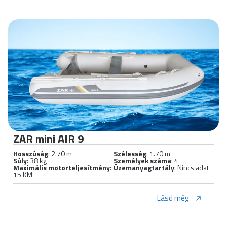
ZAR mini AIR 9
Hosszúság
: 2.70 m
Szélesség
: 1.70 m
Súly
: 38 kg
Személyek száma
: 4
Maximális motorteljesítmény
:
Üzemanyagtartály
: Nincs adat
15 KM
Lásd még