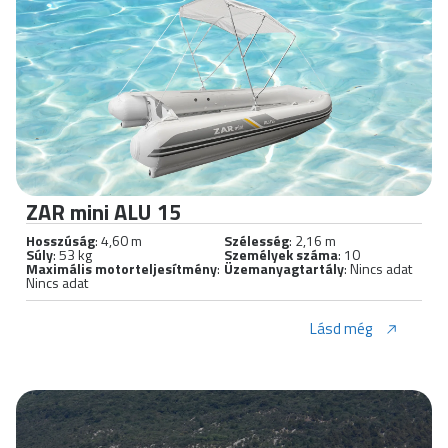
ZAR mini ALU 15
Hosszúság
: 4,60 m
Szélesség
: 2,16 m
Súly
: 53 kg
Személyek száma
: 10
Maximális motorteljesítmény
:
Üzemanyagtartály
: Nincs adat
Nincs adat
Lásd még