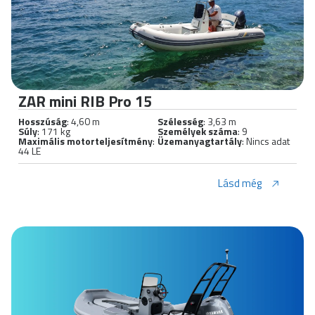
ZAR mini RIB Pro 15
Hosszúság
: 4,60 m
Szélesség
: 3,63 m
Súly
: 171 kg
Személyek száma
: 9
Maximális motorteljesítmény
:
Üzemanyagtartály
: Nincs adat
44 LE
Lásd még