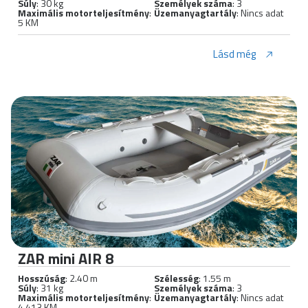
Súly
: 30 kg
Személyek száma
: 3
Maximális motorteljesítmény
:
Üzemanyagtartály
: Nincs adat
5 KM
Lásd még
ZAR mini AIR 8
Hosszúság
: 2.40 m
Szélesség
: 1.55 m
Súly
: 31 kg
Személyek száma
: 3
Maximális motorteljesítmény
:
Üzemanyagtartály
: Nincs adat
4.413 KM