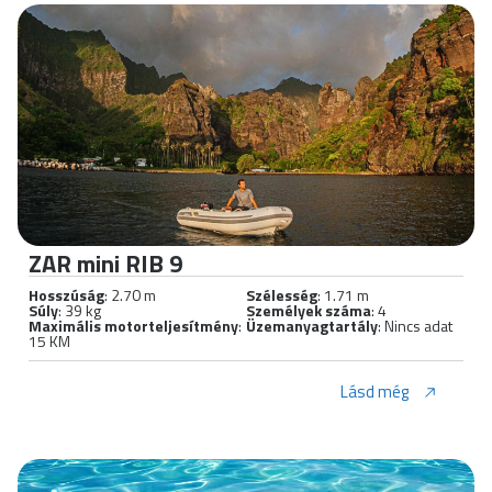
ZAR mini RIB 9
Hosszúság
: 2.70 m
Szélesség
: 1.71 m
Súly
: 39 kg
Személyek száma
: 4
Maximális motorteljesítmény
:
Üzemanyagtartály
: Nincs adat
15 KM
Lásd még