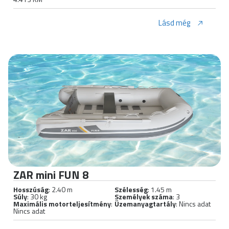
Lásd még
ZAR mini FUN 8
Hosszúság
: 2.40 m
Szélesség
: 1.45 m
Súly
: 30 kg
Személyek száma
: 3
Maximális motorteljesítmény
:
Üzemanyagtartály
: Nincs adat
Nincs adat