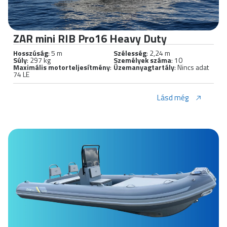
ZAR mini RIB Pro16 Heavy Duty
Hosszúság
: 5 m
Szélesség
: 2,24 m
Súly
: 297 kg
Személyek száma
: 10
Maximális motorteljesítmény
:
Üzemanyagtartály
: Nincs adat
74 LE
Lásd még