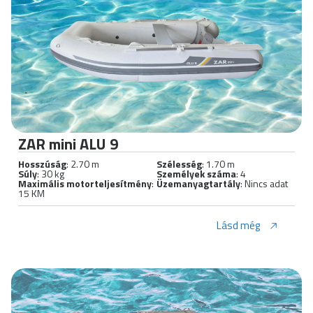
ZAR mini ALU 9
Hosszúság
: 2.70 m
Szélesség
: 1.70 m
Súly
: 30 kg
Személyek száma
: 4
Maximális motorteljesítmény
:
Üzemanyagtartály
: Nincs adat
15 KM
Lásd még