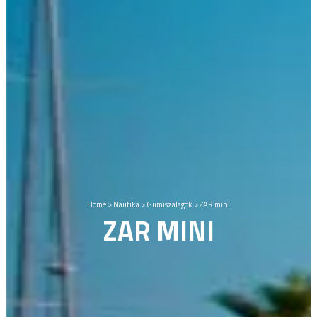
Home
>
Nautika
>
Gumiszalagok
>
ZAR mini
ZAR MINI