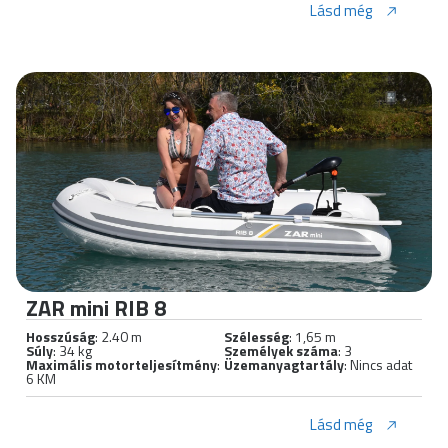
Lásd még
ZAR mini RIB 8
Hosszúság
: 2.40 m
Szélesség
: 1,65 m
Súly
: 34 kg
Személyek száma
: 3
Maximális motorteljesítmény
:
Üzemanyagtartály
: Nincs adat
6 KM
Lásd még