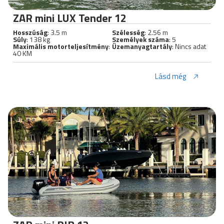
ZAR mini LUX Tender 12
Hosszúság
: 3.5 m
Szélesség
: 2.56 m
Súly
: 138 kg
Személyek száma
: 5
Maximális motorteljesítmény
:
Üzemanyagtartály
: Nincs adat
40 KM
Lásd még