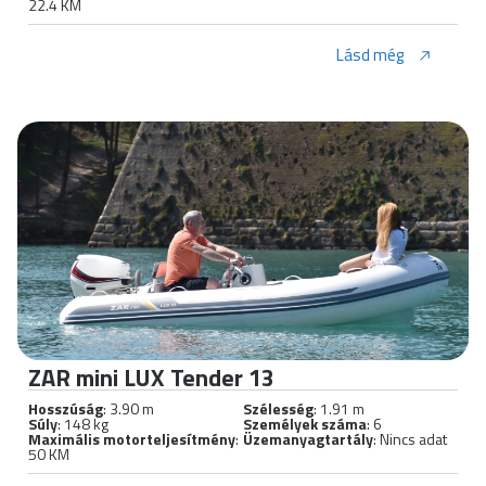
22.4 KM
Lásd még
ZAR mini LUX Tender 13
Hosszúság
: 3.90 m
Szélesség
: 1.91 m
Súly
: 148 kg
Személyek száma
: 6
Maximális motorteljesítmény
:
Üzemanyagtartály
: Nincs adat
50 KM