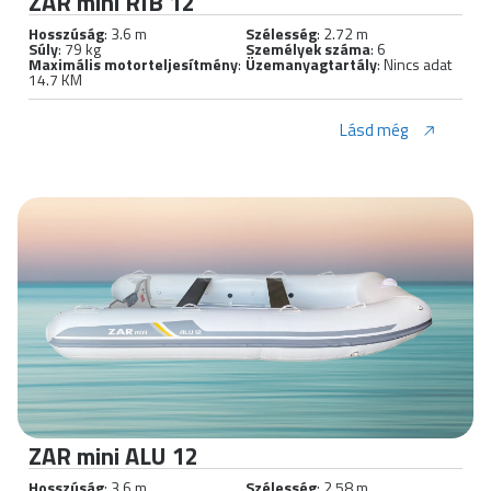
ZAR mini RIB 12
Hosszúság
: 3.6 m
Szélesség
: 2.72 m
Súly
: 79 kg
Személyek száma
: 6
Maximális motorteljesítmény
:
Üzemanyagtartály
: Nincs adat
14.7 KM
Lásd még
ZAR mini ALU 12
Hosszúság
: 3.6 m
Szélesség
: 2.58 m