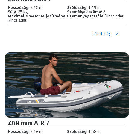
Hosszúság
: 2.10 m
Szélesség
: 1.45 m
Súly
: 25 kg
Személyek száma
: 2
Maximális motorteljesítmény
:
Üzemanyagtartály
: Nincs adat
Nincs adat
Lásd még
ZAR mini AIR 7
Hosszúság
: 2.18 m
Szélesség
: 1.58 m