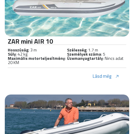
ZAR mini AIR 10
Hosszúság
: 3 m
Szélesség
: 1.7 m
Súly
: 42 kg
Személyek száma
: 5
Maximális motorteljesítmény
:
Üzemanyagtartály
: Nincs adat
20 KM
Lásd még