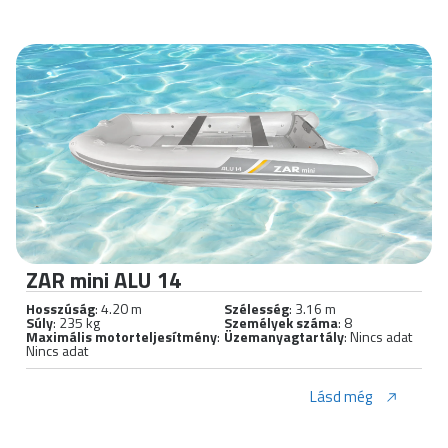
ZAR mini ALU 14
Hosszúság
: 4.20 m
Szélesség
: 3.16 m
Súly
: 235 kg
Személyek száma
: 8
Maximális motorteljesítmény
:
Üzemanyagtartály
: Nincs adat
Nincs adat
Lásd még