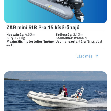
ZAR mini RIB Pro 15 kísérőhajó
Hosszúság
: 4,60 m
Szélesség
: 2.10 m
Súly
: 171 kg
Személyek száma
: 9
Maximális motorteljesítmény
:
Üzemanyagtartály
: Nincs adat
44 LE
Lásd még