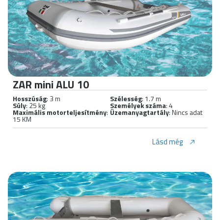
ZAR mini ALU 10
Hosszúság
: 3 m
Szélesség
: 1.7 m
Súly
: 25 kg
Személyek száma
: 4
Maximális motorteljesítmény
:
Üzemanyagtartály
: Nincs adat
15 KM
Lásd még