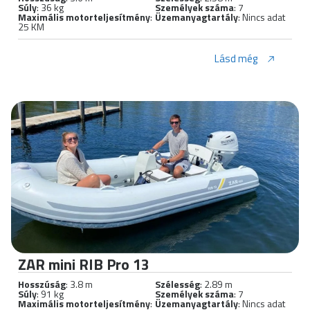
Súly
: 36 kg
Személyek száma
: 7
Maximális motorteljesítmény
:
Üzemanyagtartály
: Nincs adat
25 KM
Lásd még
ZAR mini RIB Pro 13
Hosszúság
: 3.8 m
Szélesség
: 2.89 m
Súly
: 91 kg
Személyek száma
: 7
Maximális motorteljesítmény
:
Üzemanyagtartály
: Nincs adat