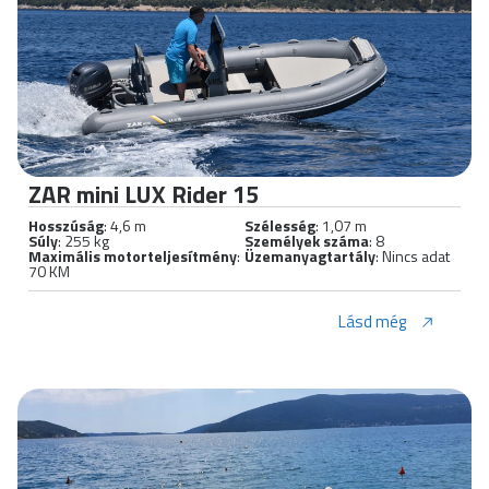
ZAR mini LUX Rider 15
Hosszúság
: 4,6 m
Szélesség
: 1,07 m
Súly
: 255 kg
Személyek száma
: 8
Maximális motorteljesítmény
:
Üzemanyagtartály
: Nincs adat
70 KM
Lásd még