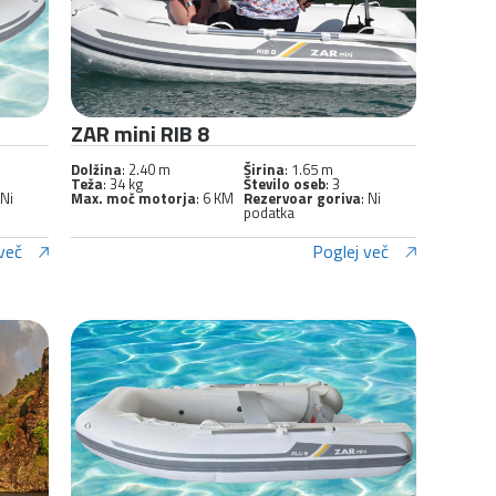
ZAR mini RIB 8
Dolžina
: 2.40 m
Širina
: 1.65 m
Teža
: 34 kg
Število oseb
: 3
 Ni
Max. moč motorja
: 6 KM
Rezervoar goriva
: Ni
podatka
več
Poglej več