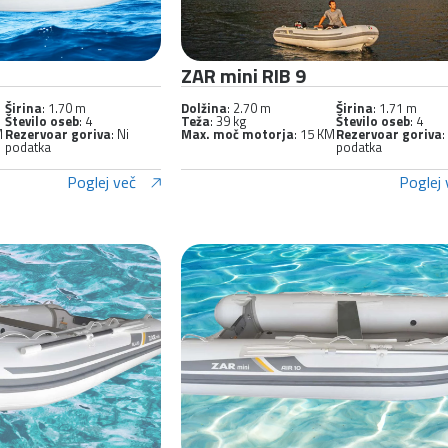
ZAR mini RIB 9
Širina
: 1.70 m
Dolžina
: 2.70 m
Širina
: 1.71 m
Število oseb
: 4
Teža
: 39 kg
Število oseb
: 4
M
Rezervoar goriva
: Ni
Max. moč motorja
: 15 KM
Rezervoar goriva
:
podatka
podatka
Poglej več
Poglej 