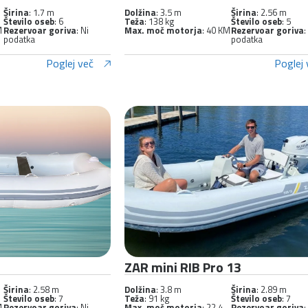
Širina
: 1.7 m
Dolžina
: 3.5 m
Širina
: 2.56 m
Število oseb
: 6
Teža
: 138 kg
Število oseb
: 5
M
Rezervoar goriva
: Ni
Max. moč motorja
: 40 KM
Rezervoar goriva
:
podatka
podatka
Poglej več
Poglej 
ZAR mini RIB Pro 13
Širina
: 2.58 m
Dolžina
: 3.8 m
Širina
: 2.89 m
Število oseb
: 7
Teža
: 91 kg
Število oseb
: 7
M
Rezervoar goriva
: Ni
Max. moč motorja
: 22.4
Rezervoar goriva
: