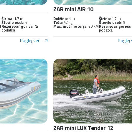
ZAR mini AIR 10
Širina
: 1.7 m
Dolžina
: 3 m
Širina
: 1.7 m
Število oseb
: 4
Teža
: 42 kg
Število oseb
: 5
M
Rezervoar goriva
: Ni
Max. moč motorja
: 20 KM
Rezervoar goriva
:
podatka
podatka
Poglej več
Poglej 
ZAR mini LUX Tender 12