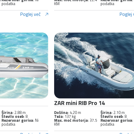
podatka
KM
podatka
Poglej več
Poglej 
ZAR mini RIB Pro 14
Širina
: 2.88 m
Dolžina
: 4.20 m
Širina
: 2.10 m
Število oseb
: 8
Teža
: 137 kg
Število oseb
: 8
Rezervoar goriva
: Ni
Max. moč motorja
: 37.5
Rezervoar goriva
:
podatka
KM
podatka