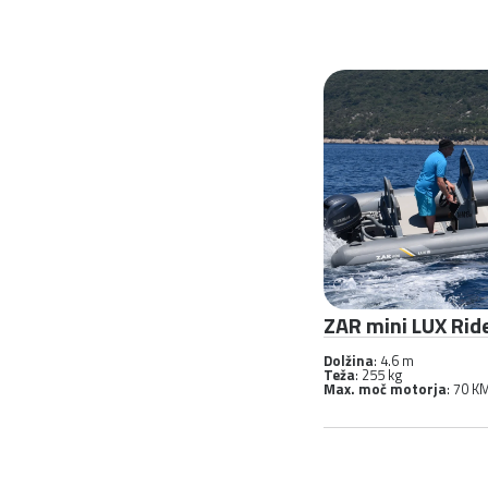
ZAR mini LUX Rid
Dolžina
: 4.6 m
Teža
: 255 kg
Max. moč motorja
: 70 K