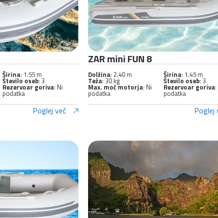
ZAR mini FUN 8
Širina
: 1.55 m
Dolžina
: 2.40 m
Širina
: 1.45 m
Število oseb
: 3
Teža
: 30 kg
Število oseb
: 3
Rezervoar goriva
: Ni
Max. moč motorja
: Ni
Rezervoar goriva
:
podatka
podatka
podatka
Poglej več
Poglej 