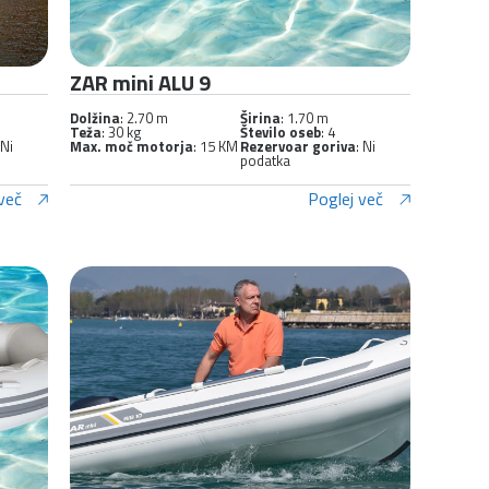
ZAR mini ALU 9
Dolžina
: 2.70 m
Širina
: 1.70 m
Teža
: 30 kg
Število oseb
: 4
 Ni
Max. moč motorja
: 15 KM
Rezervoar goriva
: Ni
podatka
več
Poglej več