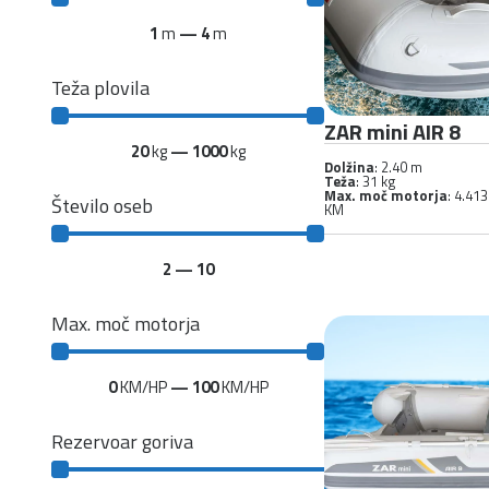
1
m
—
4
m
Teža plovila
ZAR mini AIR 8
20
kg
—
1000
kg
Dolžina
: 2.40 m
Teža
: 31 kg
Max. moč motorja
: 4.413
Število oseb
KM
2
—
10
Max. moč motorja
0
KM/HP
—
100
KM/HP
Rezervoar goriva