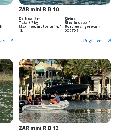
ZAR mini RIB 10
Dolžina
: 3 m
Širina
: 2.2 m
Teža
: 67 kg
Število oseb
: 5
 Ni
Max. moč motorja
: 14.7
Rezervoar goriva
: Ni
KM
podatka
več
Poglej več
ZAR mini RIB 12