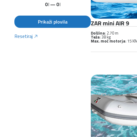
0
l
—
0
l
Prikaži plovila
ZAR mini AIR 9
Dolžina
: 2.70 m
Resetiraj
Teža
: 38 kg
Max. moč motorja
: 15 K