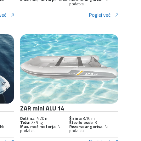
podatka
več
Poglej več
ZAR mini ALU 14
Dolžina
: 4.20 m
Širina
: 3.16 m
Teža
: 235 kg
Število oseb
: 8
 Ni
Max. moč motorja
: Ni
Rezervoar goriva
: Ni
podatka
podatka