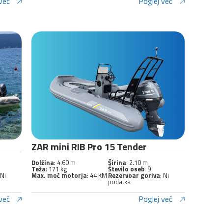
več
Poglej več
ZAR mini RIB Pro 15 Tender
Dolžina
: 4.60 m
Širina
: 2.10 m
Teža
: 171 kg
Število oseb
: 9
 Ni
Max. moč motorja
: 44 KM
Rezervoar goriva
: Ni
podatka
več
Poglej več