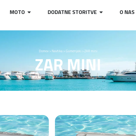
MOTO
DODATNE STORITVE
O NAS
Domov
>
Navtika
>
Gumenjaki
>
ZAR mini
ZAR MINI