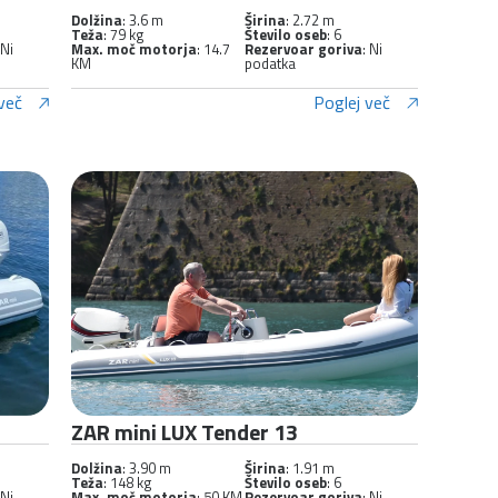
Dolžina
: 3.6 m
Širina
: 2.72 m
Teža
: 79 kg
Število oseb
: 6
 Ni
Max. moč motorja
: 14.7
Rezervoar goriva
: Ni
KM
podatka
več
Poglej več
ZAR mini LUX Tender 13
Dolžina
: 3.90 m
Širina
: 1.91 m
Teža
: 148 kg
Število oseb
: 6
 Ni
Max. moč motorja
: 50 KM
Rezervoar goriva
: Ni