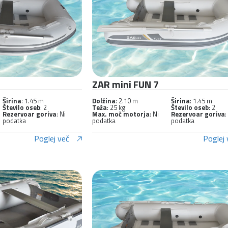
ZAR mini FUN 7
Širina
: 1.45 m
Dolžina
: 2.10 m
Širina
: 1.45 m
Število oseb
: 2
Teža
: 25 kg
Število oseb
: 2
Rezervoar goriva
: Ni
Max. moč motorja
: Ni
Rezervoar goriva
:
podatka
podatka
podatka
Poglej več
Poglej 