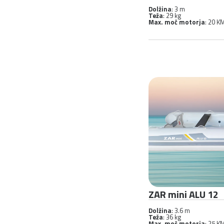
Dolžina
: 3 m
Teža
: 29 kg
Max. moč motorja
: 20 K
ZAR mini ALU 12
Dolžina
: 3.6 m
Teža
: 36 kg
Max. moč motorja
: 25 K