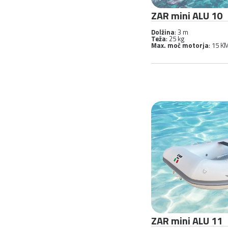
ZAR mini ALU 10
Dolžina
: 3 m
Teža
: 25 kg
Max. moč motorja
: 15 K
ZAR mini ALU 11