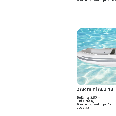
ZAR mini ALU 13
Dolžina
: 3.90 m
Teža
: 40 kg
Max. moč motorja
: Ni
podatka