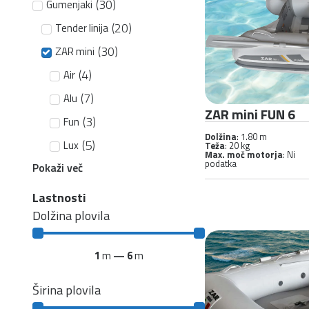
(
30
)
Gumenjaki
(
20
)
Tender linija
(
30
)
ZAR mini
(
4
)
Air
(
7
)
Alu
ZAR mini FUN 6
(
3
)
Fun
Dolžina
: 1.80 m
(
5
)
Lux
Teža
: 20 kg
Max. moč motorja
: Ni
podatka
Pokaži več
Lastnosti
Dolžina plovila
1
m
—
6
m
Širina plovila