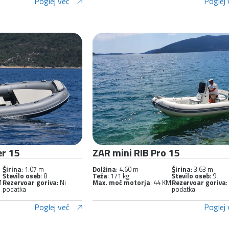
Poglej več
Poglej 
er 15
ZAR mini RIB Pro 15
Širina
: 1.07 m
Dolžina
: 4.60 m
Širina
: 3.63 m
Število oseb
: 8
Teža
: 171 kg
Število oseb
: 9
M
Rezervoar goriva
: Ni
Max. moč motorja
: 44 KM
Rezervoar goriva
:
podatka
podatka
Poglej več
Poglej 