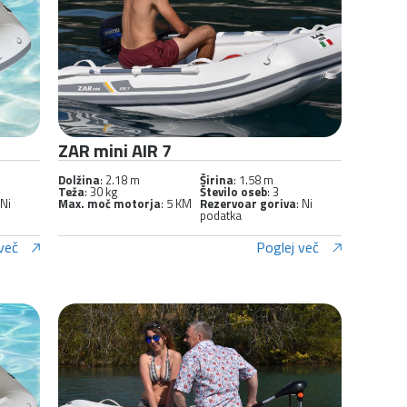
ZAR mini AIR 7
Dolžina
: 2.18 m
Širina
: 1.58 m
Teža
: 30 kg
Število oseb
: 3
 Ni
Max. moč motorja
: 5 KM
Rezervoar goriva
: Ni
podatka
več
Poglej več