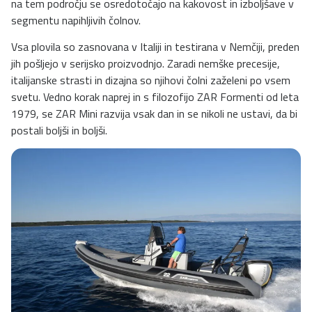
na tem področju se osredotočajo na kakovost in izboljšave v
segmentu napihljivih čolnov.
Vsa plovila so zasnovana v Italiji in testirana v Nemčiji, preden
jih pošljejo v serijsko proizvodnjo. Zaradi nemške precesije,
italijanske strasti in dizajna so njihovi čolni zaželeni po vsem
svetu. Vedno korak naprej in s filozofijo ZAR Formenti od leta
1979, se ZAR Mini razvija vsak dan in se nikoli ne ustavi, da bi
postali boljši in boljši.