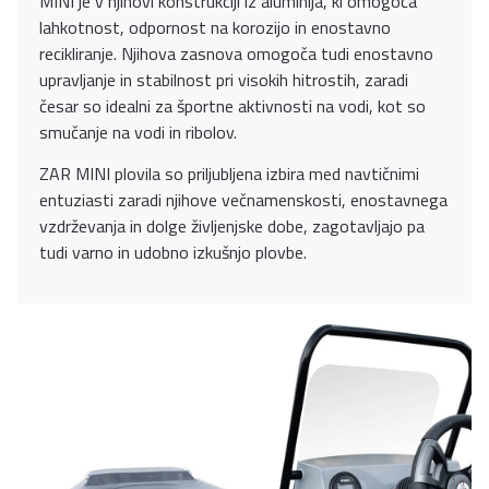
MINI je v njihovi konstrukciji iz aluminija, ki omogoča
lahkotnost, odpornost na korozijo in enostavno
recikliranje. Njihova zasnova omogoča tudi enostavno
upravljanje in stabilnost pri visokih hitrostih, zaradi
česar so idealni za športne aktivnosti na vodi, kot so
smučanje na vodi in ribolov.
ZAR MINI plovila so priljubljena izbira med navtičnimi
entuziasti zaradi njihove večnamenskosti, enostavnega
vzdrževanja in dolge življenjske dobe, zagotavljajo pa
tudi varno in udobno izkušnjo plovbe.