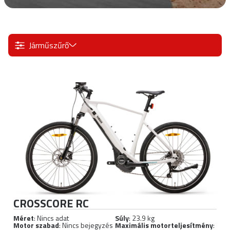
Járműszűrő
CROSSCORE RC
Méret
: Nincs adat
Súly
: 23.9 kg
Motor szabad
: Nincs bejegyzés
Maximális motorteljesítmény
: