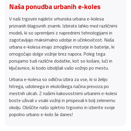
Naša ponudba urbanih e-koles
V naši trgovini najdete vrhunska urbana e-kolesa
priznanih blagovnih znamk. Izbirate lahko med različnimi
modeli, ki so opremljeni z naprednimi tehnologijami in
zagotavljajo maksimalno udobje in učinkovitost. Naša
urbana e-kolesa imajo zmogljive motorje in baterije, ki
omogočajo dolge vožnje brez napora. Poleg tega
ponujamo tudi različne dodatke, kot so košare, luči in
ključavnice, ki bodo izboljšali vašo vožnjo po mestu.
Urbana e-kolesa so odlična izbira za vse, ki si želijo
hitrega, udobnega in ekološkega načina prevoza po
mestnih ulicah. Z našimi kakovostnimi urbanimi e-kolesi
boste uživali v vsaki vožnji in prispevali k bolj zelenemu
okolju. Obiščite našo spletno trgovino in izberite svoje
popolno urbano e-kolo še danes!