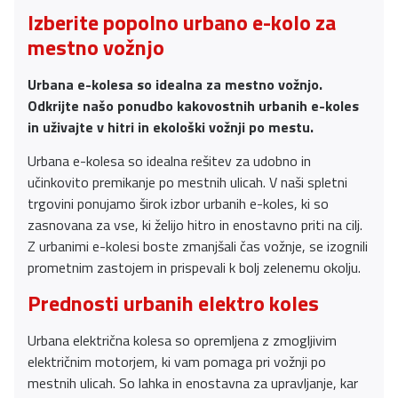
Izberite popolno urbano e-kolo za
mestno vožnjo
Urbana e-kolesa so idealna za mestno vožnjo.
Odkrijte našo ponudbo kakovostnih urbanih e-koles
in uživajte v hitri in ekološki vožnji po mestu.
Urbana e-kolesa so idealna rešitev za udobno in
učinkovito premikanje po mestnih ulicah. V naši spletni
trgovini ponujamo širok izbor urbanih e-koles, ki so
zasnovana za vse, ki želijo hitro in enostavno priti na cilj.
Z urbanimi e-kolesi boste zmanjšali čas vožnje, se izognili
prometnim zastojem in prispevali k bolj zelenemu okolju.
Prednosti urbanih elektro koles
Urbana električna kolesa so opremljena z zmogljivim
električnim motorjem, ki vam pomaga pri vožnji po
mestnih ulicah. So lahka in enostavna za upravljanje, kar