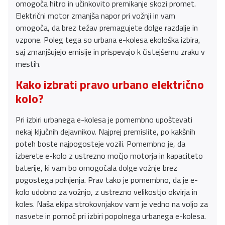
omogoča hitro in učinkovito premikanje skozi promet.
Električni motor zmanjša napor pri vožnji in vam
omogoča, da brez težav premagujete dolge razdalje in
vzpone. Poleg tega so urbana e-kolesa ekološka izbira,
saj zmanjšujejo emisije in prispevajo k čistejšemu zraku v
mestih.
Kako izbrati pravo urbano električno
kolo?
Pri izbiri urbanega e-kolesa je pomembno upoštevati
nekaj ključnih dejavnikov. Najprej premislite, po kakšnih
poteh boste najpogosteje vozili. Pomembno je, da
izberete e-kolo z ustrezno močjo motorja in kapaciteto
baterije, ki vam bo omogočala dolge vožnje brez
pogostega polnjenja. Prav tako je pomembno, da je e-
kolo udobno za vožnjo, z ustrezno velikostjo okvirja in
koles. Naša ekipa strokovnjakov vam je vedno na voljo za
nasvete in pomoč pri izbiri popolnega urbanega e-kolesa.