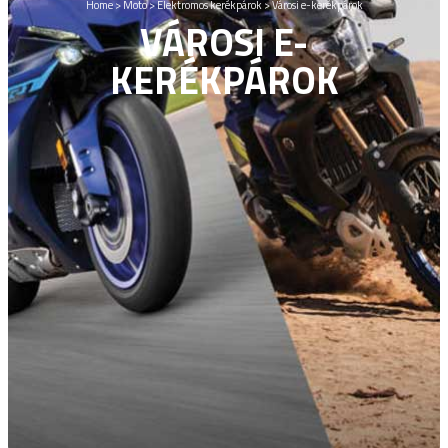
Home
>
Moto
>
Elektromos kerékpárok
>
Városi e-kerékpárok
VÁROSI E-
KERÉKPÁROK