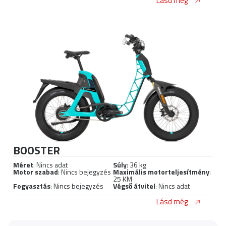
Lásd még
BOOSTER
Méret
: Nincs adat
Súly
: 36 kg
Motor szabad
: Nincs bejegyzés
Maximális motorteljesítmény
:
25 KM
Fogyasztás
: Nincs bejegyzés
Végső átvitel
: Nincs adat
Lásd még