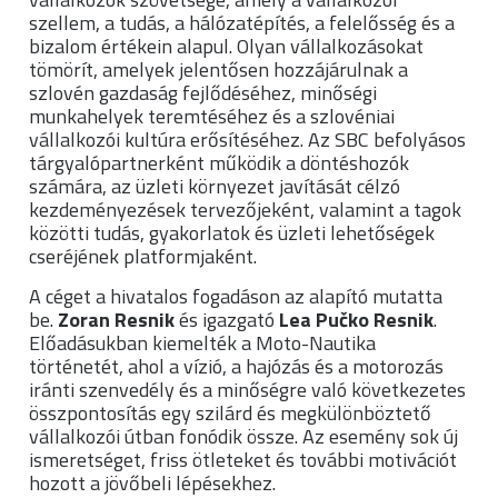
szellem, a tudás, a hálózatépítés, a felelősség és a
bizalom értékein alapul. Olyan vállalkozásokat
tömörít, amelyek jelentősen hozzájárulnak a
szlovén gazdaság fejlődéséhez, minőségi
munkahelyek teremtéséhez és a szlovéniai
vállalkozói kultúra erősítéséhez. Az SBC befolyásos
tárgyalópartnerként működik a döntéshozók
számára, az üzleti környezet javítását célzó
kezdeményezések tervezőjeként, valamint a tagok
közötti tudás, gyakorlatok és üzleti lehetőségek
cseréjének platformjaként.
A céget a hivatalos fogadáson az alapító mutatta
be.
Zoran Resnik
és igazgató
Lea Pučko Resnik
.
Előadásukban kiemelték a Moto-Nautika
történetét, ahol a vízió, a hajózás és a motorozás
iránti szenvedély és a minőségre való következetes
összpontosítás egy szilárd és megkülönböztető
vállalkozói útban fonódik össze. Az esemény sok új
ismeretséget, friss ötleteket és további motivációt
hozott a jövőbeli lépésekhez.