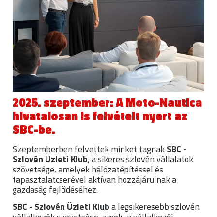
2025. szeptember: A Moto-Nautica
hivatalosan is felvételt nyert az
SBC-be.
Szeptemberben felvettek minket tagnak
SBC -
Szlovén Üzleti Klub
, a sikeres szlovén vállalatok
szövetsége, amelyek hálózatépítéssel és
tapasztalatcserével aktívan hozzájárulnak a
gazdaság fejlődéséhez.
SBC - Szlovén Üzleti Klub
a legsikeresebb szlovén
vállalkozók szövetsége, amely a vállalkozói