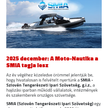
2025 december: A Moto-Nautika a
SMIA tagja lesz
Az év végéhez közeledve örömmel jelentjük be,
hogy hivatalosan is felvételt nyertünk a
SMIA -
Szlovén Tengerészeti Ipari Szövetség, g.i.z.
, a
hajózási iparban működő vállalatok, intézmények
és szakemberek országos szövetsége.
SMIA (Szlovén Tengerészeti Ipari Szövetség)
egy