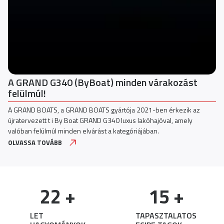
A GRAND G340 (ByBoat) minden várakozást
felülmúl!
A GRAND BOATS, a GRAND BOATS gyártója 2021-ben érkezik az
újratervezett t i By Boat GRAND G340 luxus lakóhajóval, amely
valóban felülmúl minden elvárást a kategóriájában.
OLVASSA TOVÁBB
22
 +
15
 +
LET
TAPASZTALATOS