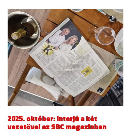
2025. október: Interjú a két
vezetővel az SBC magazinban