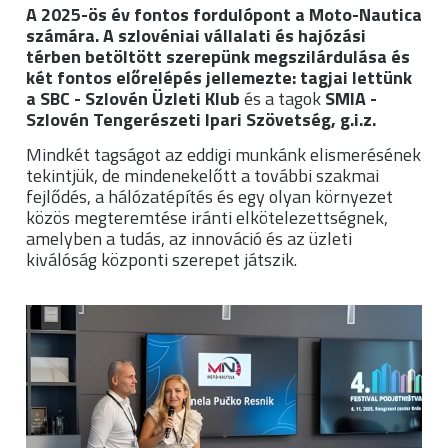
A 2025-ös év fontos fordulópont a Moto-Nautica
számára. A szlovéniai vállalati és hajózási
térben betöltött szerepünk megszilárdulása és
két fontos előrelépés jellemezte: tagjai lettünk
a
SBC - Szlovén Üzleti Klub
és a tagok
SMIA -
Szlovén Tengerészeti Ipari Szövetség, g.i.z.
Mindkét tagságot az eddigi munkánk elismerésének
tekintjük, de mindenekelőtt a további szakmai
fejlődés, a hálózatépítés és egy olyan környezet
közös megteremtése iránti elkötelezettségnek,
amelyben a tudás, az innováció és az üzleti
kiválóság központi szerepet játszik.