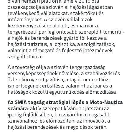
olyan nemzeti platform, amely 2016 óta
összekapcsolja a szlovéniai hajózási ágazatban
tevékenykedő vállalatokat, szakértőket és
intézményeket. A szlovén vállalkozók
kezdeményezésére alakult, és ma már a
tengerészeti ipar legfontosabb szereplőit tömöríti -
a hajók és berendezések gyártóitól kezdve a
hajózási turizmus, a logisztika, a szolgáltatások,
valamint a támogató és fejlesztő intézmények
szolgáltatóin át.
A szövetség célja a szlovén tengergazdaság
versenyképességének növelése, a szabályozási és
üzleti környezet javítása, a tagok nemzetközi
ismertségének erősítése, valamint az ipar és a
hatóságok közötti együttműködés előmozdítása.
Az SMIA tagság stratégiai lépés a Moto-Nautica
számára
: aktív szerepet kívánunk játszani az
iparág fejlődésében, hozzájárulni a magasabb
színvonalhoz, és előmozdítani az innovációt a
hajózási berendezések és megoldások terén.