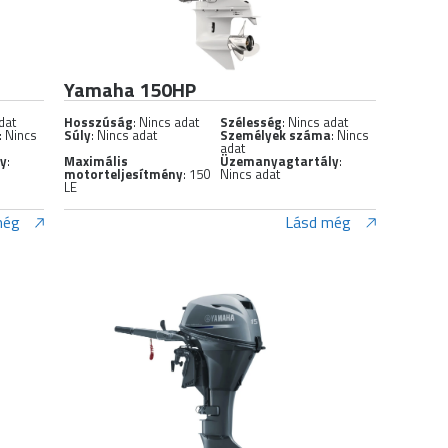
Yamaha 150HP
dat
Hosszúság
: Nincs adat
Szélesség
: Nincs adat
: Nincs
Súly
: Nincs adat
Személyek száma
: Nincs
adat
ly
:
Maximális
Üzemanyagtartály
:
motorteljesítmény
: 150
Nincs adat
LE
még
Lásd még