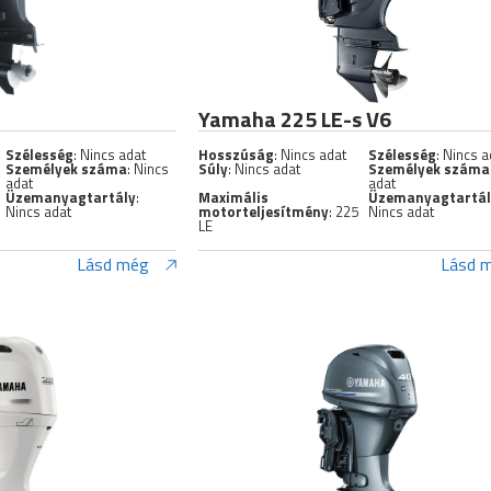
Yamaha 225 LE-s V6
Szélesség
: Nincs adat
Hosszúság
: Nincs adat
Szélesség
: Nincs a
Személyek száma
: Nincs
Súly
: Nincs adat
Személyek száma
adat
adat
Üzemanyagtartály
:
Maximális
Üzemanyagtartá
Nincs adat
motorteljesítmény
: 225
Nincs adat
LE
Lásd még
Lásd 