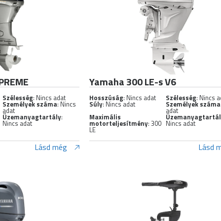
UPREME
Yamaha 300 LE-s V6
Szélesség
: Nincs adat
Hosszúság
: Nincs adat
Szélesség
: Nincs a
Személyek száma
: Nincs
Súly
: Nincs adat
Személyek száma
adat
adat
Üzemanyagtartály
:
Maximális
Üzemanyagtartá
Nincs adat
motorteljesítmény
: 300
Nincs adat
LE
Lásd még
Lásd 