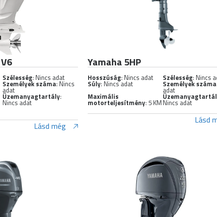
 V6
Yamaha 5HP
Szélesség
: Nincs adat
Hosszúság
: Nincs adat
Szélesség
: Nincs a
Személyek száma
: Nincs
Súly
: Nincs adat
Személyek száma
adat
adat
Üzemanyagtartály
:
Maximális
Üzemanyagtartá
Nincs adat
motorteljesítmény
: 5 KM
Nincs adat
Lásd 
Lásd még