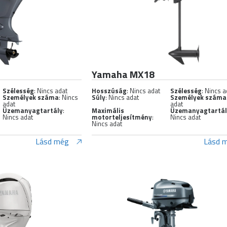
Yamaha MX18
Szélesség
: Nincs adat
Hosszúság
: Nincs adat
Szélesség
: Nincs a
Személyek száma
: Nincs
Súly
: Nincs adat
Személyek száma
adat
adat
Üzemanyagtartály
:
Maximális
Üzemanyagtartá
Nincs adat
motorteljesítmény
:
Nincs adat
Nincs adat
Lásd még
Lásd 