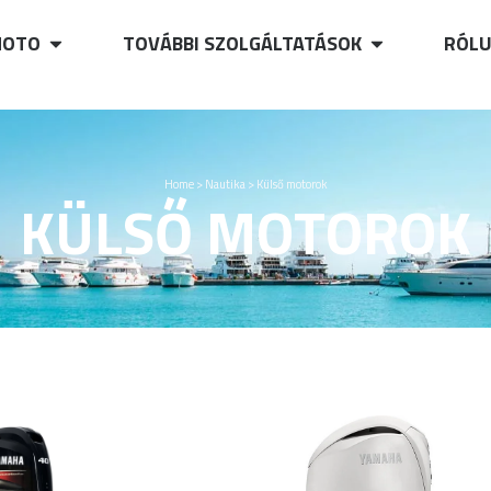
OTO
TOVÁBBI SZOLGÁLTATÁSOK
RÓL
Home
>
Nautika
>
Külső motorok
KÜLSŐ MOTOROK