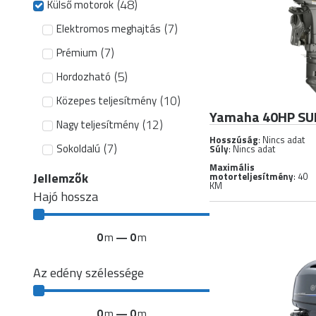
(
48
)
Külső motorok
(
7
)
Elektromos meghajtás
(
7
)
Prémium
(
5
)
Hordozható
(
10
)
Közepes teljesítmény
Yamaha 40HP S
(
12
)
Nagy teljesítmény
Hosszúság
: Nincs adat
(
7
)
Sokoldalú
Súly
: Nincs adat
Maximális
Jellemzők
motorteljesítmény
: 40
KM
Hajó hossza
0
m
—
0
m
Az edény szélessége
0
m
—
0
m