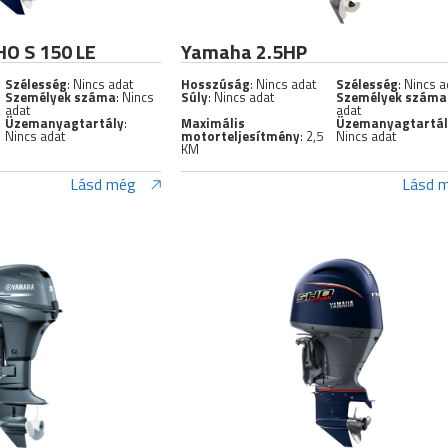
O S 150 LE
Yamaha 2.5HP
Szélesség
: Nincs adat
Hosszúság
: Nincs adat
Szélesség
: Nincs a
Személyek száma
: Nincs
Súly
: Nincs adat
Személyek száma
adat
adat
Üzemanyagtartály
:
Maximális
Üzemanyagtartá
Nincs adat
motorteljesítmény
: 2,5
Nincs adat
KM
Lásd még
Lásd 