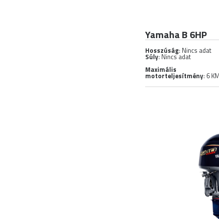
Yamaha B 6HP
Hosszúság
: Nincs adat
Súly
: Nincs adat
Maximális
motorteljesítmény
: 6 K