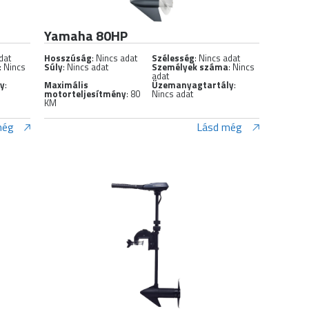
Yamaha 80HP
dat
Hosszúság
: Nincs adat
Szélesség
: Nincs adat
: Nincs
Súly
: Nincs adat
Személyek száma
: Nincs
adat
ly
:
Maximális
Üzemanyagtartály
:
motorteljesítmény
: 80
Nincs adat
KM
még
Lásd még