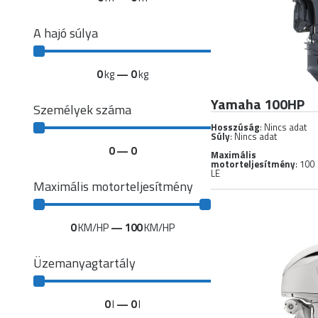
A hajó súlya
0
kg
—
0
kg
Yamaha 100HP
Személyek száma
Hosszúság
: Nincs adat
Súly
: Nincs adat
0
—
0
Maximális
motorteljesítmény
: 100
LE
Maximális motorteljesítmény
0
KM/HP
—
100
KM/HP
Üzemanyagtartály
0
l
—
0
l