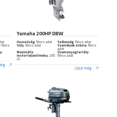
Yamaha 200HP DBW
dat
Hosszúság
: Nincs adat
Szélesség
: Nincs adat
: Nincs
Súly
: Nincs adat
Személyek száma
: Nincs
adat
ly
:
Maximális
Üzemanyagtartály
:
motorteljesítmény
: 200
Nincs adat
LE
még
Lásd még