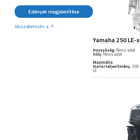
Edények megjelenítése
Visszakeresés a
Yamaha 250 LE-s
Hosszúság
: Nincs adat
Súly
: Nincs adat
Maximális
motorteljesítmény
: 250
LE