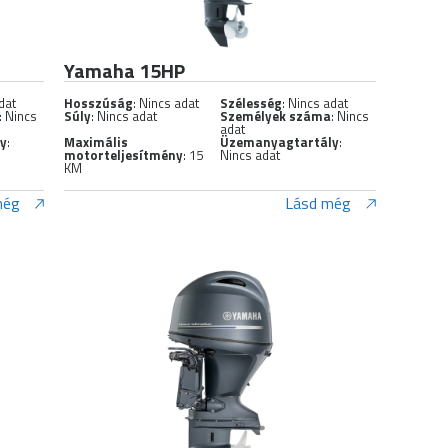
Yamaha 15HP
dat
Hosszúság
: Nincs adat
Szélesség
: Nincs adat
: Nincs
Súly
: Nincs adat
Személyek száma
: Nincs
adat
ly
:
Maximális
Üzemanyagtartály
:
motorteljesítmény
: 15
Nincs adat
KM
még
Lásd még