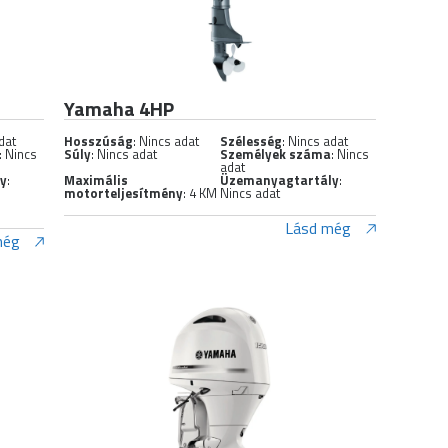
Yamaha 4HP
dat
Hosszúság
: Nincs adat
Szélesség
: Nincs adat
: Nincs
Súly
: Nincs adat
Személyek száma
: Nincs
adat
ly
:
Maximális
Üzemanyagtartály
:
motorteljesítmény
: 4 KM
Nincs adat
Lásd még
még