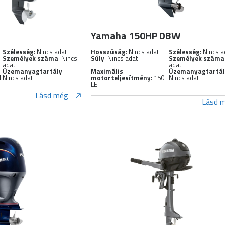
Yamaha 150HP DBW
Szélesség
: Nincs adat
Hosszúság
: Nincs adat
Szélesség
: Nincs a
Személyek száma
: Nincs
Súly
: Nincs adat
Személyek száma
adat
adat
Üzemanyagtartály
:
Maximális
Üzemanyagtartá
M
Nincs adat
motorteljesítmény
: 150
Nincs adat
LE
Lásd még
Lásd 