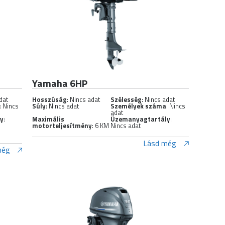
Yamaha 6HP
dat
Hosszúság
: Nincs adat
Szélesség
: Nincs adat
: Nincs
Súly
: Nincs adat
Személyek száma
: Nincs
adat
ly
:
Maximális
Üzemanyagtartály
:
motorteljesítmény
: 6 KM
Nincs adat
Lásd még
még