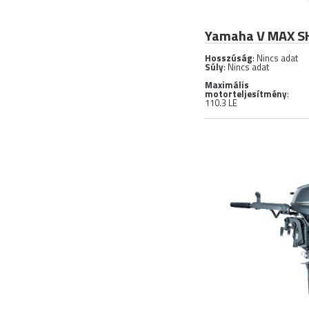
Yamaha V MAX SH
Hosszúság
: Nincs adat
Súly
: Nincs adat
Maximális
motorteljesítmény
:
110.3 LE