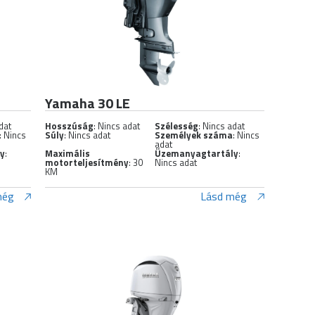
Yamaha 30 LE
dat
Hosszúság
: Nincs adat
Szélesség
: Nincs adat
: Nincs
Súly
: Nincs adat
Személyek száma
: Nincs
adat
ly
:
Maximális
Üzemanyagtartály
:
motorteljesítmény
: 30
Nincs adat
KM
még
Lásd még