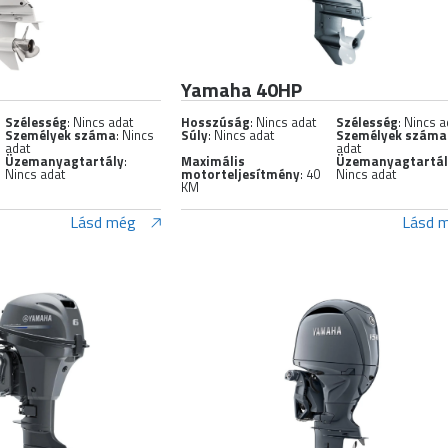
Yamaha 40HP
Szélesség
: Nincs adat
Hosszúság
: Nincs adat
Szélesség
: Nincs a
Személyek száma
: Nincs
Súly
: Nincs adat
Személyek száma
adat
adat
Üzemanyagtartály
:
Maximális
Üzemanyagtartá
Nincs adat
motorteljesítmény
: 40
Nincs adat
KM
Lásd még
Lásd 