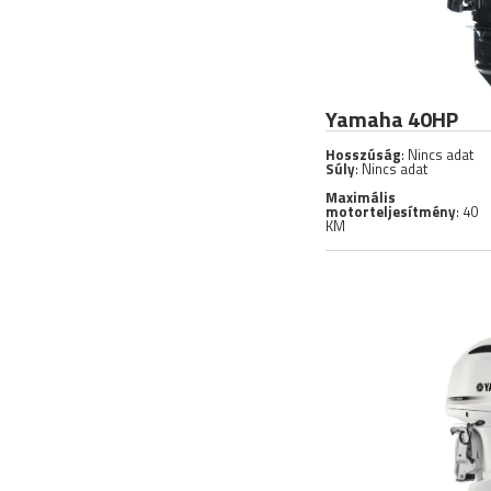
Yamaha 40HP
Hosszúság
: Nincs adat
Súly
: Nincs adat
Maximális
motorteljesítmény
: 40
KM