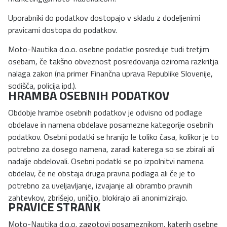
Uporabniki do podatkov dostopajo v skladu z dodeljenimi
pravicami dostopa do podatkov.
Moto-Nautika d.o.o. osebne podatke posreduje tudi tretjim
osebam, če takšno obveznost posredovanja oziroma razkritja
nalaga zakon (na primer Finančna uprava Republike Slovenije,
sodišča, policija ipd.).
HRAMBA OSEBNIH PODATKOV
Obdobje hrambe osebnih podatkov je odvisno od podlage
obdelave in namena obdelave posamezne kategorije osebnih
podatkov. Osebni podatki se hranijo le toliko časa, kolikor je to
potrebno za dosego namena, zaradi katerega so se zbirali ali
nadalje obdelovali. Osebni podatki se po izpolnitvi namena
obdelav, če ne obstaja druga pravna podlaga ali če je to
potrebno za uveljavljanje, izvajanje ali obrambo pravnih
zahtevkov, zbrišejo, uničijo, blokirajo ali anonimizirajo.
PRAVICE STRANK
Moto-Nautika d.o.o. zagotovi posameznikom, katerih osebne