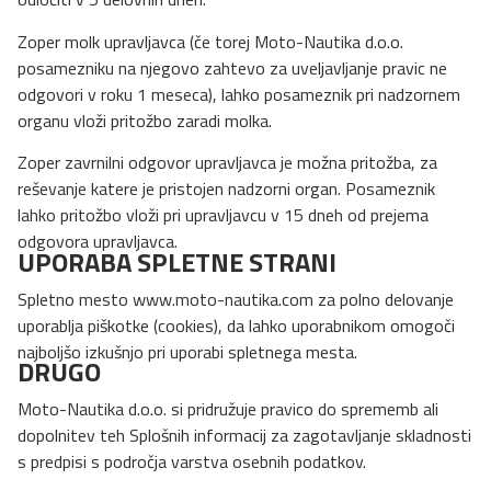
Zoper molk upravljavca (če torej Moto-Nautika d.o.o.
posamezniku na njegovo zahtevo za uveljavljanje pravic ne
odgovori v roku 1 meseca), lahko posameznik pri nadzornem
organu vloži pritožbo zaradi molka.
Zoper zavrnilni odgovor upravljavca je možna pritožba, za
reševanje katere je pristojen nadzorni organ. Posameznik
lahko pritožbo vloži pri upravljavcu v 15 dneh od prejema
odgovora upravljavca.
UPORABA SPLETNE STRANI
Spletno mesto www.moto-nautika.com za polno delovanje
uporablja piškotke (cookies), da lahko uporabnikom omogoči
najboljšo izkušnjo pri uporabi spletnega mesta.
DRUGO
Moto-Nautika d.o.o. si pridružuje pravico do sprememb ali
dopolnitev teh Splošnih informacij za zagotavljanje skladnosti
s predpisi s področja varstva osebnih podatkov.