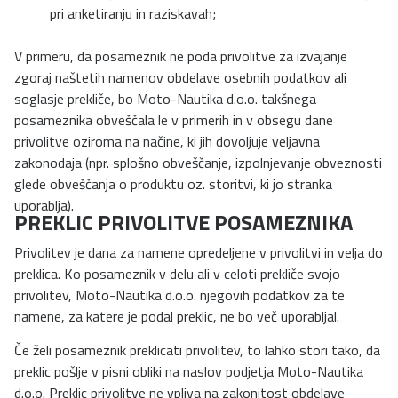
pri anketiranju in raziskavah;
V primeru, da posameznik ne poda privolitve za izvajanje
zgoraj naštetih namenov obdelave osebnih podatkov ali
soglasje prekliče, bo Moto-Nautika d.o.o. takšnega
posameznika obveščala le v primerih in v obsegu dane
privolitve oziroma na načine, ki jih dovoljuje veljavna
zakonodaja (npr. splošno obveščanje, izpolnjevanje obveznosti
glede obveščanja o produktu oz. storitvi, ki jo stranka
uporablja).
PREKLIC PRIVOLITVE POSAMEZNIKA
Privolitev je dana za namene opredeljene v privolitvi in velja do
preklica. Ko posameznik v delu ali v celoti prekliče svojo
privolitev, Moto-Nautika d.o.o. njegovih podatkov za te
namene, za katere je podal preklic, ne bo več uporabljal.
Če želi posameznik preklicati privolitev, to lahko stori tako, da
preklic pošlje v pisni obliki na naslov podjetja Moto-Nautika
d.o.o. Preklic privolitve ne vpliva na zakonitost obdelave