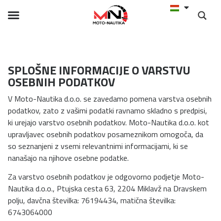
SPLOŠNE INFORMACIJE O VARSTVU
OSEBNIH PODATKOV
V Moto-Nautika d.o.o. se zavedamo pomena varstva osebnih
podatkov, zato z vašimi podatki ravnamo skladno s predpisi,
ki urejajo varstvo osebnih podatkov. Moto-Nautika d.o.o. kot
upravljavec osebnih podatkov posameznikom omogoča, da
so seznanjeni z vsemi relevantnimi informacijami, ki se
nanašajo na njihove osebne podatke.
Za varstvo osebnih podatkov je odgovorno podjetje Moto-
Nautika d.o.o., Ptujska cesta 63, 2204 Miklavž na Dravskem
polju, davčna številka: 76194434, matična številka:
6743064000