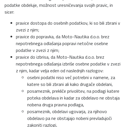
podatke obdeluje, možnost uresničevanja svojih pravic, in
sicer:
pravice dostopa do osebnih podatkov, ki so bili zbrani v
zvezi z njim;
pravice do popravka, da Moto-Nautika d.o.o. brez
nepotrebnega odlašanja popravi netočne osebne
podatke v zvezi z njim;
pravice do izbrisa, da Moto-Nautika d.o.o. brez
nepotrebnega odlašanja izbriše osebne podatke v zvezi
z njim, kadar velja eden od naslednjih razlogov:
osebni podatki niso več potrebni v namene, za
katere so bili zbrani ali kako drugače obdelani,
posameznik, prekliče privolitev, na podlagi katere
poteka obdelava in kadar za obdelavo ne obstaja
nobena druga pravna podlaga,
posameznik, obdelavi ugovarja, za njihovo
obdelavo pa ne obstajajo nobeni prevladujoči
zakoniti razlogi,