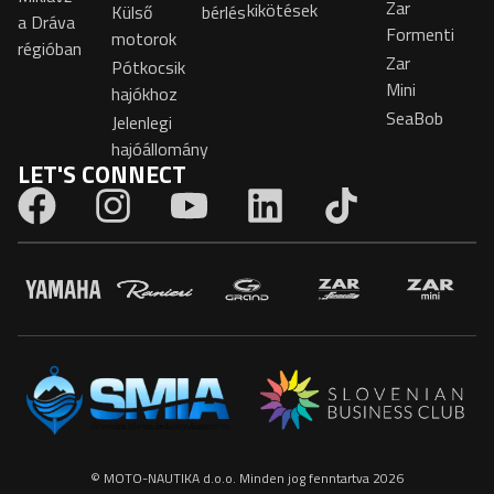
Zar
kikötések
Külső
bérlés
a Dráva
Formenti
motorok
régióban
Zar
Pótkocsik
Mini
hajókhoz
SeaBob
Jelenlegi
hajóállomány
LET'S CONNECT
© MOTO-NAUTIKA d.o.o. Minden jog fenntartva 2026