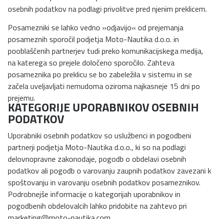
osebnih podatkov na podlagi privolitve pred njenim preklicem.
Posamezniki se lahko vedno »odjavijo« od prejemanja
posameznih sporočil podjetja Moto-Nautika d.o.o. in
pooblaščenih partnerjev tudi preko komunikacijskega medija,
na katerega so prejele določeno sporočilo. Zahteva
posameznika po preklicu se bo zabeležila v sistemu in se
začela uveljavljati nemudoma oziroma najkasneje 15 dni po
prejemu.
KATEGORIJE UPORABNIKOV OSEBNIH
PODATKOV
Uporabniki osebnih podatkov so uslužbenci in pogodbeni
partnerji podjetja Moto-Nautika d.o.o., ki so na podlagi
delovnopravne zakonodaje, pogodb o obdelavi osebnih
podatkov ali pogodb o varovanju zaupnih podatkov zavezani k
spoštovanju in varovanju osebnih podatkov posameznikov.
Podrobnejše informacije o kategorijah uporabnikov in
pogodbenih obdelovalcih lahko pridobite na zahtevo pri
marketing@moto-nautika.com
.