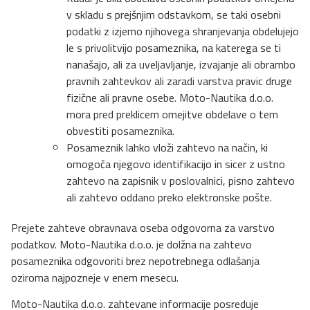
v skladu s prejšnjim odstavkom, se taki osebni
podatki z izjemo njihovega shranjevanja obdelujejo
le s privolitvijo posameznika, na katerega se ti
nanašajo, ali za uveljavljanje, izvajanje ali obrambo
pravnih zahtevkov ali zaradi varstva pravic druge
fizične ali pravne osebe. Moto-Nautika d.o.o.
mora pred preklicem omejitve obdelave o tem
obvestiti posameznika.
Posameznik lahko vloži zahtevo na način, ki
omogoča njegovo identifikacijo in sicer z ustno
zahtevo na zapisnik v poslovalnici, pisno zahtevo
ali zahtevo oddano preko elektronske pošte.
Prejete zahteve obravnava oseba odgovorna za varstvo
podatkov. Moto-Nautika d.o.o. je dolžna na zahtevo
posameznika odgovoriti brez nepotrebnega odlašanja
oziroma najpozneje v enem mesecu.
Moto-Nautika d.o.o. zahtevane informacije posreduje