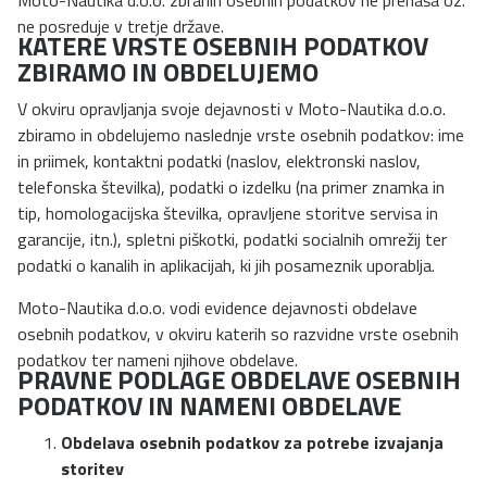
ne posreduje v tretje države.
KATERE VRSTE OSEBNIH PODATKOV
ZBIRAMO IN OBDELUJEMO
V okviru opravljanja svoje dejavnosti v Moto-Nautika d.o.o.
zbiramo in obdelujemo naslednje vrste osebnih podatkov: ime
in priimek, kontaktni podatki (naslov, elektronski naslov,
telefonska številka), podatki o izdelku (na primer znamka in
tip, homologacijska številka, opravljene storitve servisa in
garancije, itn.), spletni piškotki, podatki socialnih omrežij ter
podatki o kanalih in aplikacijah, ki jih posameznik uporablja.
Moto-Nautika d.o.o. vodi evidence dejavnosti obdelave
osebnih podatkov, v okviru katerih so razvidne vrste osebnih
podatkov ter nameni njihove obdelave.
PRAVNE PODLAGE OBDELAVE OSEBNIH
PODATKOV IN NAMENI OBDELAVE
Obdelava osebnih podatkov za potrebe izvajanja
storitev