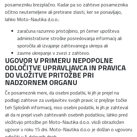
posamezniku brezplačno. Kadar pa so zahteve posameznika
očitno neutemeljene ali pretirane zlasti, ker se ponavljajo,
lahko Moto-Nautika d.o.o.:
zaračuna razumno pristojbino, pri čemer upošteva
administrativne stroške posredovanja informacij ali
sporočila ali izvajanje zahtevanega ukrepa ali
zavrne ukrepanje v zvezi z zahtevo.
UGOVOR V PRIMERU NEPOPOLNE
ODLOČITVE UPRAVLJAVCA IN PRAVICA
DO VLOŽITVE PRITOŽBE PRI
NADZORNEM ORGANU
Če posameznik meni, da osebni podatki, ki jih je prejel na
podlagi zahteve za uveljavitev svojih pravic iz prejšnje točke
teh Splošnih informacij, niso osebni podatki, ki jih je zahteval
ali da ni prejel vseh zahtevanih osebnih podatkov, lahko pred
vložitvijo pritožbe pri Moto-Nautika d.o.o. vloži obrazložen
ugovor v roku 15 dni. Moto-Nautika d.o.o. je dolžan o ugovoru
odločiti v 5 delovnih dneh.