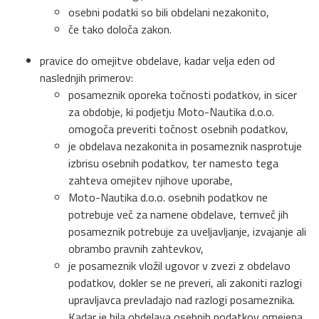
osebni podatki so bili obdelani nezakonito,
če tako določa zakon.
pravice do omejitve obdelave, kadar velja eden od
naslednjih primerov:
posameznik oporeka točnosti podatkov, in sicer
za obdobje, ki podjetju Moto-Nautika d.o.o.
omogoča preveriti točnost osebnih podatkov,
je obdelava nezakonita in posameznik nasprotuje
izbrisu osebnih podatkov, ter namesto tega
zahteva omejitev njihove uporabe,
Moto-Nautika d.o.o. osebnih podatkov ne
potrebuje več za namene obdelave, temveč jih
posameznik potrebuje za uveljavljanje, izvajanje ali
obrambo pravnih zahtevkov,
je posameznik vložil ugovor v zvezi z obdelavo
podatkov, dokler se ne preveri, ali zakoniti razlogi
upravljavca prevladajo nad razlogi posameznika.
Kadar je bila obdelava osebnih podatkov omejena