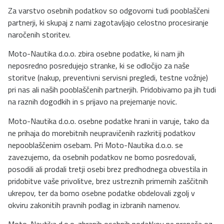
Za varstvo osebnih podatkov so odgovorni tudi pooblaščeni
partnerji, ki skupaj z nami zagotavljajo celostno procesiranje
naročenih storitev.
Moto-Nautika d.o.o. zbira osebne podatke, ki nam jih
neposredno posredujejo stranke, ki se odločijo za naše
storitve (nakup, preventivni servisni pregledi, testne vožnje)
pri nas ali naših pooblaščenih partnerjih. Pridobivamo pa jih tudi
na raznih dogodkih in s prijavo na prejemanje novic.
Moto-Nautika d.o.o. osebne podatke hrani in varuje, tako da
ne prihaja do morebitnih neupravičenih razkritij podatkov
nepooblaščenim osebam. Pri Moto-Nautika d.o.o. se
zavezujemo, da osebnih podatkov ne bomo posredovali,
posodili ali prodali tretji osebi brez predhodnega obvestila in
pridobitve vaše privolitve, brez ustreznih primernih zaščitnih
ukrepov, ter da bomo osebne podatke obdelovali zgolj v
okviru zakonitih pravnih podlag in izbranih namenov.
Moto-Nautika d.o.o. zbranih osebnih podatkov ne prenaša oz.