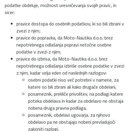
podatke obdeluje, možnost uresničevanja svojih pravic, in
sicer:
pravice dostopa do osebnih podatkov, ki so bili zbrani v
zvezi z njim;
pravice do popravka, da Moto-Nautika d.o.o. brez
nepotrebnega odlašanja popravi netočne osebne
podatke v zvezi z njim;
pravice do izbrisa, da Moto-Nautika d.o.o. brez
nepotrebnega odlašanja izbriše osebne podatke v zvezi
z njim, kadar velja eden od naslednjih razlogov:
osebni podatki niso več potrebni v namene, za
katere so bili zbrani ali kako drugače obdelani,
posameznik, prekliče privolitev, na podlagi katere
poteka obdelava in kadar za obdelavo ne obstaja
nobena druga pravna podlaga,
posameznik, obdelavi ugovarja, za njihovo
obdelavo pa ne obstajajo nobeni prevladujoči
zakoniti razlogi,