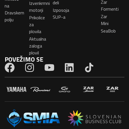
Zar
deli
Izvenkrmni
na
Formenti
motorji
Izposoja
Dravskem
Zar
SUP-a
Prikolice
polju
Mini
za
SeaBob
plovila
Aktualna
zaloga
plovil
POVEŽIMO SE