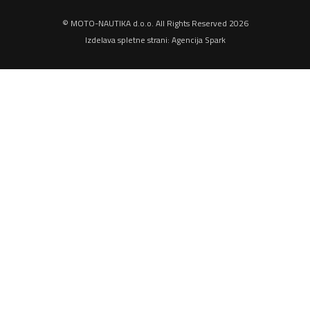
© MOTO-NAUTIKA d.o.o. All Rights Reserved 2026
Izdelava spletne strani:
Agencija Spark