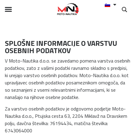
SPLOŠNE INFORMACIJE O VARSTVU
OSEBNIH PODATKOV
V Moto-Nautika d.o.o. se zavedamo pomena varstva osebnih
podatkov, zato z vašimi podatki ravnamo skladno s predpisi,
ki urejajo varstvo osebnih podatkov. Moto-Nautika d.o.o. kot
upravljavec osebnih podatkov posameznikom omogoča, da
so seznanjeni z vsemi relevantnimi informacijami, ki se
nanašajo na njihove osebne podatke.
Za varstvo osebnih podatkov je odgovorno podjetje Moto-
Nautika d.o.o., Ptujska cesta 63, 2204 Miklavž na Dravskem
polju, davčna številka: 76194434, matična številka:
6743064000