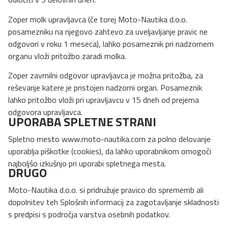
Zoper molk upravljavca (če torej Moto-Nautika d.o.o.
posamezniku na njegovo zahtevo za uveljavljanje pravic ne
odgovori v roku 1 meseca), lahko posameznik pri nadzornem
organu vloži pritožbo zaradi molka.
Zoper zavrnilni odgovor upravljavca je možna pritožba, za
reševanje katere je pristojen nadzorni organ. Posameznik
lahko pritožbo vloži pri upravljavcu v 15 dneh od prejema
odgovora upravljavca.
UPORABA SPLETNE STRANI
Spletno mesto www.moto-nautika.com za polno delovanje
uporablja piškotke (cookies), da lahko uporabnikom omogoči
najboljšo izkušnjo pri uporabi spletnega mesta.
DRUGO
Moto-Nautika d.o.o. si pridružuje pravico do sprememb ali
dopolnitev teh Splošnih informacij za zagotavljanje skladnosti
s predpisi s področja varstva osebnih podatkov.