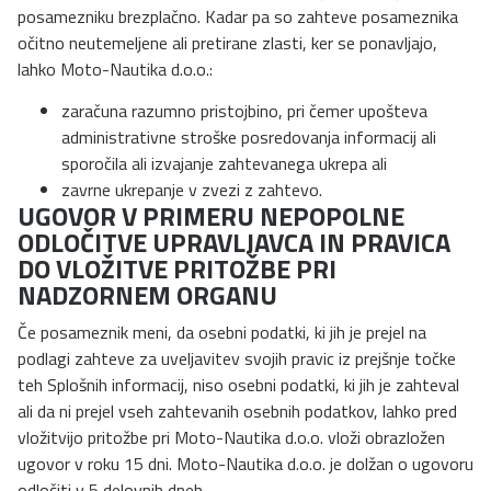
posamezniku brezplačno. Kadar pa so zahteve posameznika
očitno neutemeljene ali pretirane zlasti, ker se ponavljajo,
lahko Moto-Nautika d.o.o.:
zaračuna razumno pristojbino, pri čemer upošteva
administrativne stroške posredovanja informacij ali
sporočila ali izvajanje zahtevanega ukrepa ali
zavrne ukrepanje v zvezi z zahtevo.
UGOVOR V PRIMERU NEPOPOLNE
ODLOČITVE UPRAVLJAVCA IN PRAVICA
DO VLOŽITVE PRITOŽBE PRI
NADZORNEM ORGANU
Če posameznik meni, da osebni podatki, ki jih je prejel na
podlagi zahteve za uveljavitev svojih pravic iz prejšnje točke
teh Splošnih informacij, niso osebni podatki, ki jih je zahteval
ali da ni prejel vseh zahtevanih osebnih podatkov, lahko pred
vložitvijo pritožbe pri Moto-Nautika d.o.o. vloži obrazložen
ugovor v roku 15 dni. Moto-Nautika d.o.o. je dolžan o ugovoru
odločiti v 5 delovnih dneh.