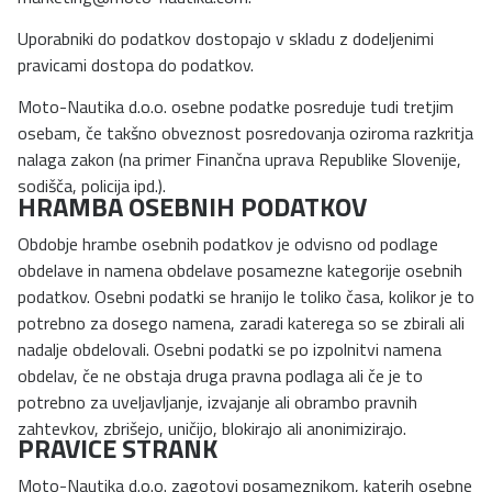
Uporabniki do podatkov dostopajo v skladu z dodeljenimi
pravicami dostopa do podatkov.
Moto-Nautika d.o.o. osebne podatke posreduje tudi tretjim
osebam, če takšno obveznost posredovanja oziroma razkritja
nalaga zakon (na primer Finančna uprava Republike Slovenije,
sodišča, policija ipd.).
HRAMBA OSEBNIH PODATKOV
Obdobje hrambe osebnih podatkov je odvisno od podlage
obdelave in namena obdelave posamezne kategorije osebnih
podatkov. Osebni podatki se hranijo le toliko časa, kolikor je to
potrebno za dosego namena, zaradi katerega so se zbirali ali
nadalje obdelovali. Osebni podatki se po izpolnitvi namena
obdelav, če ne obstaja druga pravna podlaga ali če je to
potrebno za uveljavljanje, izvajanje ali obrambo pravnih
zahtevkov, zbrišejo, uničijo, blokirajo ali anonimizirajo.
PRAVICE STRANK
Moto-Nautika d.o.o. zagotovi posameznikom, katerih osebne