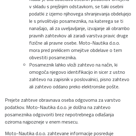
v skladu s prejšnjim odstavkom, se taki osebni
podatki z izjemo njihovega shranjevanja obdelujejo
le s privolitvijo posameznika, na katerega se ti
nanašajo, ali za uveljavljanje, izvajanje ali obrambo
pravnih zahtevkov ali zaradi varstva pravic druge
fizične ali pravne osebe. Moto-Nautika d.o.o.
mora pred preklicem omejitve obdelave o tem
obvestiti posameznika.
Posameznik lahko vloži zahtevo na način, ki
omogoča njegovo identifikacijo in sicer z ustno
zahtevo na zapisnik v poslovalnici, pisno zahtevo
ali zahtevo oddano preko elektronske pošte.
Prejete zahteve obravnava oseba odgovorna za varstvo
podatkov. Moto-Nautika d.o.o. je dolžna na zahtevo
posameznika odgovoriti brez nepotrebnega odlašanja
oziroma najpozneje v enem mesecu.
Moto-Nautika d.o.o. zahtevane informacije posreduje