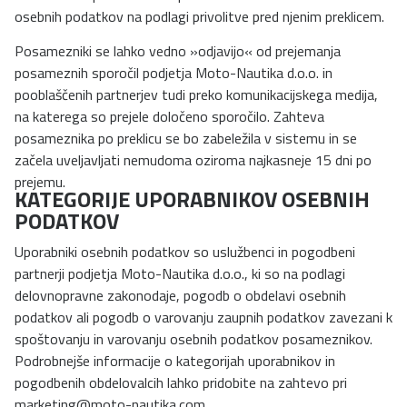
osebnih podatkov na podlagi privolitve pred njenim preklicem.
Posamezniki se lahko vedno »odjavijo« od prejemanja
posameznih sporočil podjetja Moto-Nautika d.o.o. in
pooblaščenih partnerjev tudi preko komunikacijskega medija,
na katerega so prejele določeno sporočilo. Zahteva
posameznika po preklicu se bo zabeležila v sistemu in se
začela uveljavljati nemudoma oziroma najkasneje 15 dni po
prejemu.
KATEGORIJE UPORABNIKOV OSEBNIH
PODATKOV
Uporabniki osebnih podatkov so uslužbenci in pogodbeni
partnerji podjetja Moto-Nautika d.o.o., ki so na podlagi
delovnopravne zakonodaje, pogodb o obdelavi osebnih
podatkov ali pogodb o varovanju zaupnih podatkov zavezani k
spoštovanju in varovanju osebnih podatkov posameznikov.
Podrobnejše informacije o kategorijah uporabnikov in
pogodbenih obdelovalcih lahko pridobite na zahtevo pri
marketing@moto-nautika.com
.