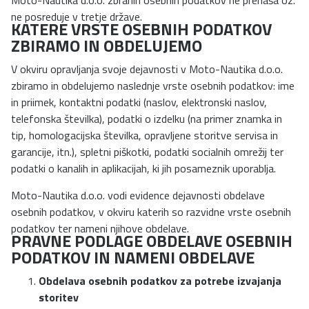
ne posreduje v tretje države.
KATERE VRSTE OSEBNIH PODATKOV
ZBIRAMO IN OBDELUJEMO
V okviru opravljanja svoje dejavnosti v Moto-Nautika d.o.o.
zbiramo in obdelujemo naslednje vrste osebnih podatkov: ime
in priimek, kontaktni podatki (naslov, elektronski naslov,
telefonska številka), podatki o izdelku (na primer znamka in
tip, homologacijska številka, opravljene storitve servisa in
garancije, itn.), spletni piškotki, podatki socialnih omrežij ter
podatki o kanalih in aplikacijah, ki jih posameznik uporablja.
Moto-Nautika d.o.o. vodi evidence dejavnosti obdelave
osebnih podatkov, v okviru katerih so razvidne vrste osebnih
podatkov ter nameni njihove obdelave.
PRAVNE PODLAGE OBDELAVE OSEBNIH
PODATKOV IN NAMENI OBDELAVE
Obdelava osebnih podatkov za potrebe izvajanja
storitev