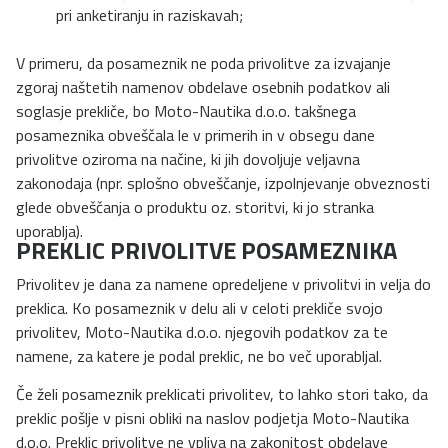
pri anketiranju in raziskavah;
V primeru, da posameznik ne poda privolitve za izvajanje
zgoraj naštetih namenov obdelave osebnih podatkov ali
soglasje prekliče, bo Moto-Nautika d.o.o. takšnega
posameznika obveščala le v primerih in v obsegu dane
privolitve oziroma na načine, ki jih dovoljuje veljavna
zakonodaja (npr. splošno obveščanje, izpolnjevanje obveznosti
glede obveščanja o produktu oz. storitvi, ki jo stranka
uporablja).
PREKLIC PRIVOLITVE POSAMEZNIKA
Privolitev je dana za namene opredeljene v privolitvi in velja do
preklica. Ko posameznik v delu ali v celoti prekliče svojo
privolitev, Moto-Nautika d.o.o. njegovih podatkov za te
namene, za katere je podal preklic, ne bo več uporabljal.
Če želi posameznik preklicati privolitev, to lahko stori tako, da
preklic pošlje v pisni obliki na naslov podjetja Moto-Nautika
d.o.o. Preklic privolitve ne vpliva na zakonitost obdelave