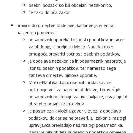
osebni podatki so bili obdelani nezakonito,
če tako določa zakon.
pravice do omejitve obdelave, kadar velja eden od
naslednjih primerov:
posameznik oporeka točnosti podatkov, in sicer
za obdobje, ki podjetju Moto-Nautika d.o.o.
omogoča preveriti točnost osebnih podatkov,
je obdelava nezakonita in posameznik nasprotuje
izbrisu osebnih podatkov, ter namesto tega
zahteva omejitev njihove uporabe,
Moto-Nautika d.o.o. osebnih podatkov ne
potrebuje več za namene obdelave, temveč jih
posameznik potrebuje za uveljavljanje, izvajanje ali
obrambo pravnih zahtevkov,
je posameznik vložil ugovor v zvezi z obdelavo
podatkov, dokler se ne preveri, ali zakoniti razlogi
upravljavca prevladajo nad razlogi posameznika.
Kadar je bila obdelava osebnih podatkov omejena