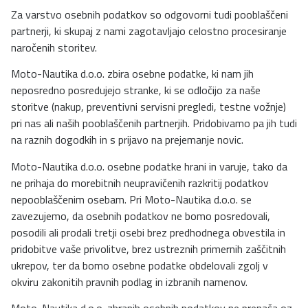
Za varstvo osebnih podatkov so odgovorni tudi pooblaščeni
partnerji, ki skupaj z nami zagotavljajo celostno procesiranje
naročenih storitev.
Moto-Nautika d.o.o. zbira osebne podatke, ki nam jih
neposredno posredujejo stranke, ki se odločijo za naše
storitve (nakup, preventivni servisni pregledi, testne vožnje)
pri nas ali naših pooblaščenih partnerjih. Pridobivamo pa jih tudi
na raznih dogodkih in s prijavo na prejemanje novic.
Moto-Nautika d.o.o. osebne podatke hrani in varuje, tako da
ne prihaja do morebitnih neupravičenih razkritij podatkov
nepooblaščenim osebam. Pri Moto-Nautika d.o.o. se
zavezujemo, da osebnih podatkov ne bomo posredovali,
posodili ali prodali tretji osebi brez predhodnega obvestila in
pridobitve vaše privolitve, brez ustreznih primernih zaščitnih
ukrepov, ter da bomo osebne podatke obdelovali zgolj v
okviru zakonitih pravnih podlag in izbranih namenov.
Moto-Nautika d.o.o. zbranih osebnih podatkov ne prenaša oz.