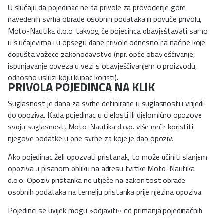
U slučaju da pojedinac ne da privole za provođenje gore
navedenih svrha obrade osobnih podataka ili povuče privolu,
Moto-Nautika d.o.o. takvog će pojedinca obavještavati samo
u slučajevima i u opsegu dane privole odnosno na načine koje
dopušta važeće zakonodavstvo (npr. opće obavješćivanje,
ispunjavanje obveza u vezi s obavješćivanjem o proizvodu,
odnosno usluzi koju kupac koristi).
PRIVOLA POJEDINCA NA KLIK
Suglasnost je dana za svrhe definirane u suglasnosti i vrijedi
do opoziva. Kada pojedinac u cijelosti ili djelomično opozove
svoju suglasnost, Moto-Nautika d.o.o. više neće koristiti
njegove podatke u one svrhe za koje je dao opoziv.
Ako pojedinac želi opozvati pristanak, to može učiniti slanjem
opoziva u pisanom obliku na adresu tvrtke Moto-Nautika
d.o.o. Opoziv pristanka ne utječe na zakonitost obrade
osobnih podataka na temelju pristanka prije njezina opoziva.
Pojedinci se uvijek mogu »odjaviti« od primanja pojedinačnih