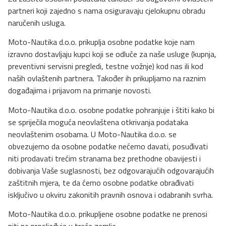
partneri koji zajedno s nama osiguravaju cjelokupnu obradu
naručenih usluga.
Moto-Nautika d.o.o. prikuplja osobne podatke koje nam
izravno dostavljaju kupci koji se odluče za naše usluge (kupnja,
preventivni servisni pregledi, testne vožnje) kod nas ili kod
naših ovlaštenih partnera. Također ih prikupljamo na raznim
događajima i prijavom na primanje novosti.
Moto-Nautika d.o.o. osobne podatke pohranjuje i štiti kako bi
se spriječila moguća neovlaštena otkrivanja podataka
neovlaštenim osobama. U Moto-Nautika d.o.o. se
obvezujemo da osobne podatke nećemo davati, posuđivati
niti prodavati trećim stranama bez prethodne obavijesti i
dobivanja Vaše suglasnosti, bez odgovarajućih odgovarajućih
zaštitnih mjera, te da ćemo osobne podatke obrađivati
isključivo u okviru zakonitih pravnih osnova i odabranih svrha.
Moto-Nautika d.o.o. prikupljene osobne podatke ne prenosi
niti ne prosljeđuje u treće zemlje.