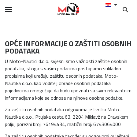
OPĆE INFORMACIJE O ZAŠTITI OSOBNIH
PODATAKA
U Moto-Nautici d.o.o. svjesni smo važnosti zaštite osobnih
podataka, stoga s vašim podacima postupamo sukladno
propisima koji uređuju zaštitu osobnih podataka. Moto-
Nautika d.o.o. kao voditelj obrade osobnih podataka
pojedincima omogućuje da budu upoznati sa svim relevantnim
informacijama koje se odnose na njihove osobne podatke.
Za zaštitu osobnih podataka odgovorna je tvrtka Moto-
Nautika d.o.o., Ptujska cesta 63, 2204 Miklavž na Dravskem
polju, porezni broj: 76194434, matični broj: 6743064000
Za zaštitu osobnih podataka također su odgovorni ovlašteni