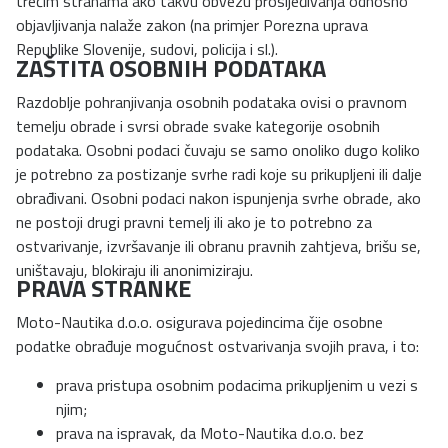
trećim stranama ako takvu obvezu prosljeđivanja odnosno
objavljivanja nalaže zakon (na primjer Porezna uprava
Republike Slovenije, sudovi, policija i sl.).
ZAŠTITA OSOBNIH PODATAKA
Razdoblje pohranjivanja osobnih podataka ovisi o pravnom
temelju obrade i svrsi obrade svake kategorije osobnih
podataka. Osobni podaci čuvaju se samo onoliko dugo koliko
je potrebno za postizanje svrhe radi koje su prikupljeni ili dalje
obrađivani. Osobni podaci nakon ispunjenja svrhe obrade, ako
ne postoji drugi pravni temelj ili ako je to potrebno za
ostvarivanje, izvršavanje ili obranu pravnih zahtjeva, brišu se,
uništavaju, blokiraju ili anonimiziraju.
PRAVA STRANKE
Moto-Nautika d.o.o. osigurava pojedincima čije osobne
podatke obrađuje mogućnost ostvarivanja svojih prava, i to:
prava pristupa osobnim podacima prikupljenim u vezi s
njim;
prava na ispravak, da Moto-Nautika d.o.o. bez