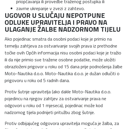
priopćavanja ili provedbe traženog postupka ili
zavrne ukrepanje v zvezi z zahtevo.
UGOVOR U SLUČAJU NEPOTPUNE
ODLUKE UPRAVITELJA I PRAVO NA
ULAGANJE ŽALBE NADZORNOM TIJELU
Ako pojedinac smatra da osobni podaci koje je primio na
temelju zahtjeva za ostvarivanje svojih prava iz prethodne
točke ovih Općih informacija nisu osobni podaci koje je tražio
ili da nije primio sve tražene osobne podatke, može uložiti
obrazloženi prigovor u roku od 15 dana prije podnošenja žalbe
Moto-Nautika d.o.o. Moto-Nautika d.o.o. je dužan odlučiti o
prigovoru u roku od 5 radnih dana.
Protiv šutnje upravitelja (ako dakle Moto-Nautika d.o.o.
pojedincu na njegov zahtjev za ostvarivanje prava ne
odgovori u roku od 1 mjeseca), pojedinac može kod
nadzornog tijela podnijeti pritužbu zbog šutnje.
Protiv odbijajućeg odgovora upravitelja moguća je žalba, za