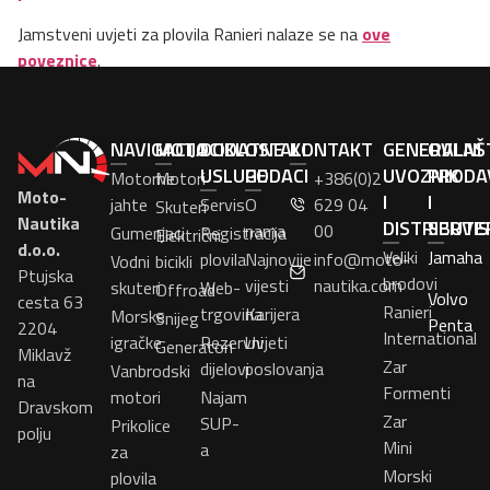
Jamstveni uvjeti za plovila Ranieri nalaze se na
ove
poveznice
.
NAVIGACIJA
MOTOCIKL
DODATNE
OSTALI
KONTAKT
GENERALNI
OVLAŠ
USLUGE
PODACI
UVOZNIK
PRODA
Motorne
Motori
+386(0)2
Moto-
I
I
jahte
Servis
O
629 04
Skuteri
Nautika
DISTRIBUTE
SERVI
nama
00
Gumenjaci
Registracija
Električni
d.o.o.
Veliki
Jamaha
plovila
Najnovije
info@moto-
Vodni
bicikli
Ptujska
brodovi
vijesti
nautika.com
skuteri
Web-
Offroad
Volvo
cesta 63
Ranieri
trgovina
Karijera
Morske
Snijeg
Penta
2204
International
igračke
Rezervni
Uvjeti
Generatori
Miklavž
Zar
dijelovi
poslovanja
Vanbrodski
na
Formenti
motori
Najam
Dravskom
Zar
SUP-
Prikolice
polju
Mini
a
za
Morski
plovila