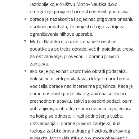
razdoblje koje društvu Moto-Nautika d.o.o.
omogućuje provjeru točnosti osobnih podataka,
obrada je nezakonita i pojedinac prigovara brisanju
osobnih podataka, te umjesto toga zahtijeva
ograničavanje njihove uporabe,
Moto-Nautika d.o.o. ne treba više osobne
podatke za potrebe obrade, već ih pojedinac treba
za ostvarivanje, provedbu ili obranu pravnih
zahtjeva,
ako se je pojedinac usprotivio obradi podataka,
dok se ne utvrdi prevladavaju li legitimni interesi
voditelja obrade nad interesima pojedinca. Kada je
obrada osobnih podataka ograničena sukladno
prethodnom stavku, takvi se osobni podaci, osim
pohranjivanja, obrađuju samo uz privolu pojedinca
na kojeg se odnose, ili radi podnošenja tužbe,
ostvarivanja ili obrane pravnih zahtjeva, ili iz
razloga zaštite prava drugog fizičkog ili pravnog
subjekta. Moto-Nautika d.o.o. mora obavijestiti