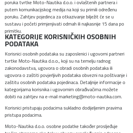
poruka tvrtke Moto-Nautika d.o.o. i ovlaštenih partnera i
putem komunikacijskog medija na koji su primili određenu
poruku. Zahtjev pojedinca za otkazivanje bilježit će se u
sustavu i početi primjenjivati odmah ili najkasnije 15 dana po
primitku.
KATEGORIJE KORISNIČKIH OSOBNIH
PODATAKA
Korisnici osobnih podataka su zaposlenici i ugovorni partneri
tvrtke Moto-Nautika d.o.o., koji su na temelju radnog
zakonodavstva, ugovora o obradi osobnih podataka ili
ugovora o zaštiti povjerljivih podataka obvezni na poštivanje i
zaštitu osobnih podataka pojedinaca. Detaljnije informacije o
kategorijama korisnika i ugovornim obrađivačima možete
dobiti na zahtjev na e-mail
marketing@moto-nautika.com
.
Korisnici pristupaju podacima sukladno dodijeljenim pravima
pristupa podacima.
Moto-Nautika d.o.o. osobne podatke također prosljeđuje