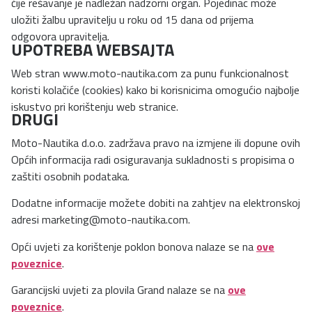
čije rešavanje je nadležan nadzorni organ. Pojedinac može
uložiti žalbu upravitelju u roku od 15 dana od prijema
odgovora upravitelja.
UPOTREBA WEBSAJTA
Web stran www.moto-nautika.com za punu funkcionalnost
koristi kolačiće (cookies) kako bi korisnicima omogućio najbolje
iskustvo pri korištenju web stranice.
DRUGI
Moto-Nautika d.o.o. zadržava pravo na izmjene ili dopune ovih
Općih informacija radi osiguravanja sukladnosti s propisima o
zaštiti osobnih podataka.
Dodatne informacije možete dobiti na zahtjev na elektronskoj
adresi
marketing@moto-nautika.com
.
Opći uvjeti za korištenje poklon bonova nalaze se na
ove
poveznice
.
Garancijski uvjeti za plovila Grand nalaze se na
ove
poveznice
.