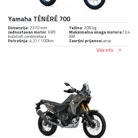
Yamaha TÉNÉRÉ 700
Dimenzija
: 2370 mm
Težina
: 208 kg
Jednostavan motor
: 689
Maksimalna snaga motora
73,4
kubičnih centimetara
KM
Potrošnja
: 4,3 l / 100km
Završni prijenos
Lanac
Više info