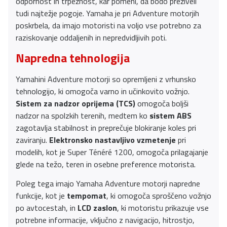
odpornost in trpežnost, kar pomeni, da bodo preživeli
tudi najtežje pogoje. Yamaha je pri Adventure motorjih
poskrbela, da imajo motoristi na voljo vse potrebno za
raziskovanje oddaljenih in nepredvidljivih poti.
Napredna tehnologija
Yamahini Adventure motorji so opremljeni z vrhunsko
tehnologijo, ki omogoča varno in učinkovito vožnjo.
Sistem za nadzor oprijema (TCS)
omogoča boljši
nadzor na spolzkih terenih, medtem ko
sistem ABS
zagotavlja stabilnost in preprečuje blokiranje koles pri
zaviranju.
Elektronsko nastavljivo vzmetenje
pri
modelih, kot je Super Ténéré 1200, omogoča prilagajanje
glede na težo, teren in osebne preference motorista.
Poleg tega imajo Yamaha Adventure motorji napredne
funkcije, kot je
tempomat
, ki omogoča sproščeno vožnjo
po avtocestah, in
LCD zaslon
, ki motoristu prikazuje vse
potrebne informacije, vključno z navigacijo, hitrostjo,