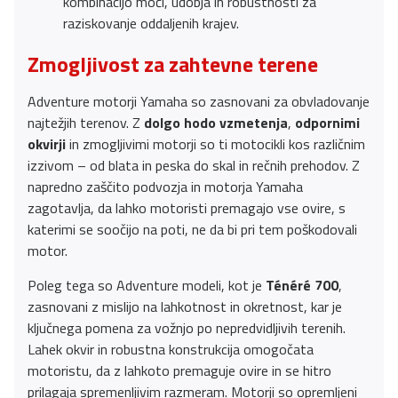
kombinacijo moči, udobja in robustnosti za
raziskovanje oddaljenih krajev.
Zmogljivost za zahtevne terene
Adventure motorji Yamaha so zasnovani za obvladovanje
najtežjih terenov. Z
dolgo hodo vzmetenja
,
odpornimi
okvirji
in zmogljivimi motorji so ti motocikli kos različnim
izzivom – od blata in peska do skal in rečnih prehodov. Z
napredno zaščito podvozja in motorja Yamaha
zagotavlja, da lahko motoristi premagajo vse ovire, s
katerimi se soočijo na poti, ne da bi pri tem poškodovali
motor.
Poleg tega so Adventure modeli, kot je
Ténéré 700
,
zasnovani z mislijo na lahkotnost in okretnost, kar je
ključnega pomena za vožnjo po nepredvidljivih terenih.
Lahek okvir in robustna konstrukcija omogočata
motoristu, da z lahkoto premaguje ovire in se hitro
prilagaja spremenljivim razmeram. Motorji so opremljeni