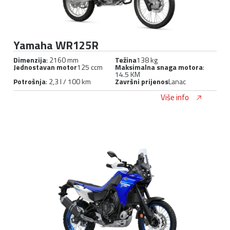
Yamaha WR125R
Dimenzija
: 2160 mm
Težina
138 kg
Jednostavan motor
125 ccm
Maksimalna snaga motora
:
14.5 KM
Potrošnja
: 2,3 l / 100 km
Završni prijenos
Lanac
Više info