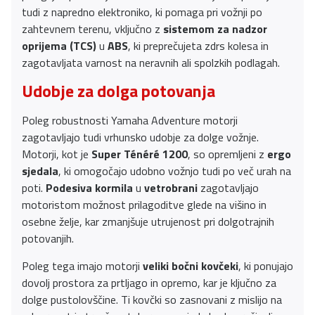
tudi z napredno elektroniko, ki pomaga pri vožnji po
zahtevnem terenu, vključno z
sistemom za nadzor
oprijema (TCS)
u
ABS
, ki preprečujeta zdrs kolesa in
zagotavljata varnost na neravnih ali spolzkih podlagah.
Udobje za dolga potovanja
Poleg robustnosti Yamaha Adventure motorji
zagotavljajo tudi vrhunsko udobje za dolge vožnje.
Motorji, kot je
Super Ténéré 1200
, so opremljeni z
ergo
sjedala
, ki omogočajo udobno vožnjo tudi po več urah na
poti.
Podesiva kormila
u
vetrobrani
zagotavljajo
motoristom možnost prilagoditve glede na višino in
osebne želje, kar zmanjšuje utrujenost pri dolgotrajnih
potovanjih.
Poleg tega imajo motorji
veliki bočni kovčeki
, ki ponujajo
dovolj prostora za prtljago in opremo, kar je ključno za
dolge pustolovščine. Ti kovčki so zasnovani z mislijo na