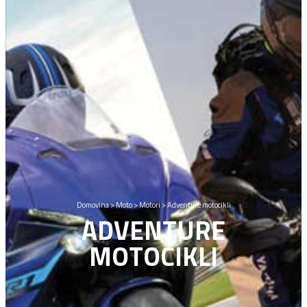
Domovina
>
Moto
>
Motori
>
Adventure motocikli
ADVENTURE
MOTOCIKLI