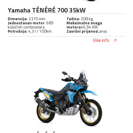
Yamaha TÉNÉRÉ 700 35kW
Dimenzija
: 2370 mm
Težina
: 208 kg
Jednostavan motor
: 689
Maksimalna snaga
kubičnih centimetara
motora
46,94 KM
Potrošnja
: 4,3 l / 100km
Završni prijenos
Lanac
Više info