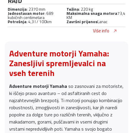
RAJD
Dimenzija
: 2370 mm
Težina
: 220 kg
Jednostavan motor
: 689
Maksimalna snaga motora
73,4
kubičnih centimetara
KM
Potrošnja
: 4,3 l / 100km
Završni prijenos
Lanac
Više info
Adventure motorji Yamaha:
Zanesljivi spremljevalci na
vseh terenih
Adventure motorji Yamaha
so zasnovani za motoriste,
ki iščejo pravo avanturo – od asfaltiranih cest do
najzahtevnejših brezpotij. Ti motorji ponujajo kombinacijo
robustnosti, zmogljivosti in zanesljivosti, kar jih naredi
popolne za dolge ture po različnih terenih, vključno z
makadamom, gorami, puščavami in vsemi drugimi
vrstami nepredvidljivih poti. Yamaha s svojo bogato