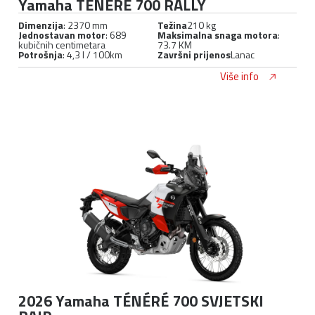
Yamaha TÉNÉRÉ 700 RALLY
Dimenzija
: 2370 mm
Težina
210 kg
Jednostavan motor
: 689
Maksimalna snaga motora
:
kubičnih centimetara
73.7 KM
Potrošnja
: 4,3 l / 100km
Završni prijenos
Lanac
Više info
2026 Yamaha TÉNÉRÉ 700 SVJETSKI