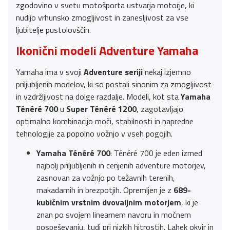
zgodovino v svetu motošporta ustvarja motorje, ki
nudijo vrhunsko zmogljivost in zanesljivost za vse
ljubitelje pustolovščin.
Ikonični modeli Adventure Yamaha
Yamaha ima v svoji
Adventure seriji
nekaj izjemno
priljubljenih modelov, ki so postali sinonim za zmogljivost
in vzdržljivost na dolge razdalje. Modeli, kot sta
Yamaha
Ténéré 700
u
Super Ténéré 1200
, zagotavljajo
optimalno kombinacijo moči, stabilnosti in napredne
tehnologije za popolno vožnjo v vseh pogojih.
Yamaha Ténéré 700
: Ténéré 700 je eden izmed
najbolj priljubljenih in cenjenih adventure motorjev,
zasnovan za vožnjo po težavnih terenih,
makadamih in brezpotjih. Opremljen je z
689-
kubičnim vrstnim dvovaljnim motorjem
, ki je
znan po svojem linearnem navoru in močnem
pospeševanju, tudi pri nizkih hitrostih. Lahek okvir in