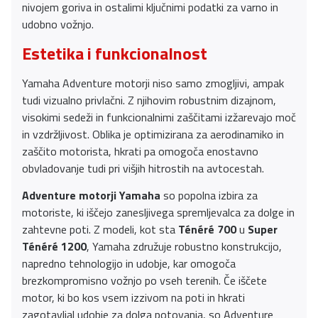
nivojem goriva in ostalimi ključnimi podatki za varno in
udobno vožnjo.
Estetika i funkcionalnost
Yamaha Adventure motorji niso samo zmogljivi, ampak
tudi vizualno privlačni. Z njihovim robustnim dizajnom,
visokimi sedeži in funkcionalnimi zaščitami izžarevajo moč
in vzdržljivost. Oblika je optimizirana za aerodinamiko in
zaščito motorista, hkrati pa omogoča enostavno
obvladovanje tudi pri višjih hitrostih na avtocestah.
Adventure motorji Yamaha
so popolna izbira za
motoriste, ki iščejo zanesljivega spremljevalca za dolge in
zahtevne poti. Z modeli, kot sta
Ténéré 700
u
Super
Ténéré 1200
, Yamaha združuje robustno konstrukcijo,
napredno tehnologijo in udobje, kar omogoča
brezkompromisno vožnjo po vseh terenih. Če iščete
motor, ki bo kos vsem izzivom na poti in hkrati
zagotavljal udobje za dolga potovanja, so Adventure