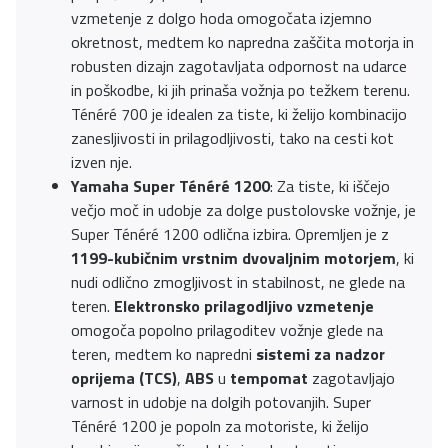
vzmetenje z dolgo hoda omogočata izjemno
okretnost, medtem ko napredna zaščita motorja in
robusten dizajn zagotavljata odpornost na udarce
in poškodbe, ki jih prinaša vožnja po težkem terenu.
Ténéré 700 je idealen za tiste, ki želijo kombinacijo
zanesljivosti in prilagodljivosti, tako na cesti kot
izven nje.
Yamaha Super Ténéré 1200
: Za tiste, ki iščejo
večjo moč in udobje za dolge pustolovske vožnje, je
Super Ténéré 1200 odlična izbira. Opremljen je z
1199-kubičnim vrstnim dvovaljnim motorjem
, ki
nudi odlično zmogljivost in stabilnost, ne glede na
teren.
Elektronsko prilagodljivo vzmetenje
omogoča popolno prilagoditev vožnje glede na
teren, medtem ko napredni
sistemi za nadzor
oprijema (TCS)
,
ABS
u
tempomat
zagotavljajo
varnost in udobje na dolgih potovanjih. Super
Ténéré 1200 je popoln za motoriste, ki želijo