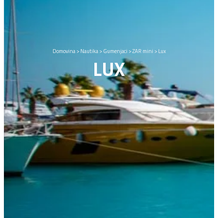
Domovina
>
Nautika
>
Gumenjaci
>
ZAR mini
>
Lux
LUX