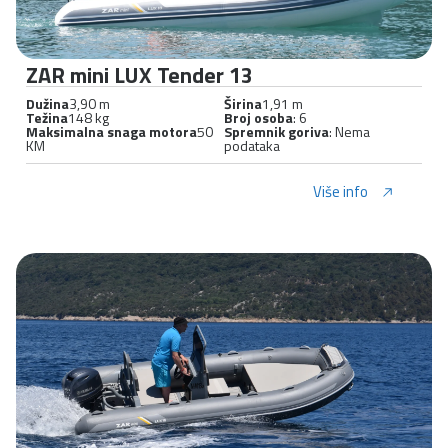
ZAR mini LUX Tender 13
Dužina
3,90 m
Širina
1,91 m
Težina
148 kg
Broj osoba
: 6
Maksimalna snaga motora
50
Spremnik goriva
: Nema
KM
podataka
Više info