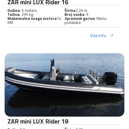
ZAR mini LUX Rider 16
Dužina
: 5 metara
Širina
2,24 m
Težina
: 295 kg
Broj osoba
: 9
Maksimalna snaga motora
74
Spremnik goriva
: Nema
KM
podataka
Više info
ZAR mini LUX Rider 18