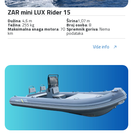
ZAR mini LUX Rider 15
Dužina
: 4,6 m
Širina
1,07 m
Težina
: 255 kg
Broj osoba
: 8
Maksimalna snaga motora
: 70
Spremnik goriva
: Nema
km
podataka
Više info