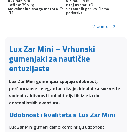
Dužina
5,5 m
Širina
2,35 m
Težina
: 395 kg
Broj osoba
: 10
Maksimalna snaga motora
: 85
Spremnik goriva
: Nema
KM
podataka
Više info
Lux Zar Mini – Vrhunski
gumenjaki za nautičke
entuzijaste
Lux Zar Mini gumenjaci spajaju udobnost,
performanse i elegantan dizajn. Idealni za sve vrste
vodenih aktivnosti, od obiteljskih izleta do
adrenalinskih avantura.
Udobnost i kvaliteta s Lux Zar Mini
Lux Zar Mini gumeni čamci kombiniraju udobnost,