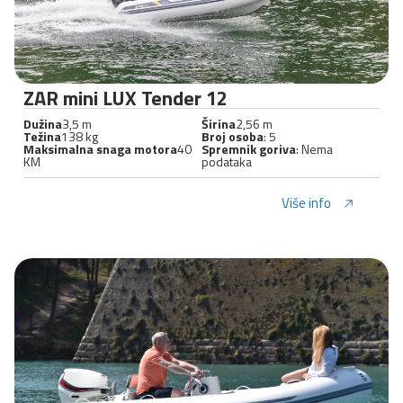
ZAR mini LUX Tender 12
Dužina
3,5 m
Širina
2,56 m
Težina
138 kg
Broj osoba
: 5
Maksimalna snaga motora
40
Spremnik goriva
: Nema
KM
podataka
Više info